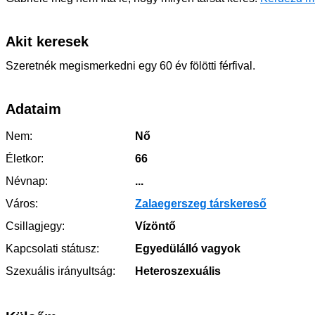
Akit keresek
Szeretnék megismerkedni egy 60 év fölötti férfival.
Adataim
Nem:
Nő
Életkor:
66
Névnap:
...
Város:
Zalaegerszeg társkereső
Csillagjegy:
Vízöntő
Kapcsolati státusz:
Egyedülálló vagyok
Szexuális irányultság:
Heteroszexuális