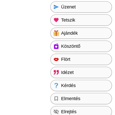
Üzenet
Tetszik
Ajándék
Köszöntő
Flört
Idézet
Kérdés
Elmentés
Elrejtés