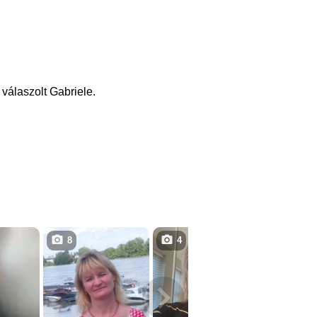
válaszolt Gabriele.
8
4
4