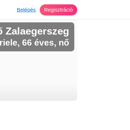
Belépés
Regisztráció
ő Zalaegerszeg
iele, 66 éves, nő