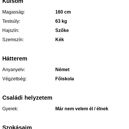
Külsőm
Magasság:
160 cm
Testsúly:
63 kg
Hajszín:
Szőke
Szemszín:
Kék
Hátterem
Anyanyelv:
Német
Végzettség:
Főiskola
Családi helyzetem
Gyerek:
Már nem velem él / élnek
Szokásaim