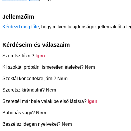
Jellemzőim
Kérdezd meg tőle
, hogy milyen tulajdonságok jellemzik őt a l
Kérdéseim és válaszaim
Szeretsz főzni?
Igen
Ki szoktál próbálni ismeretlen ételeket?
Nem
Szoktál koncertekre járni?
Nem
Szeretsz kirándulni?
Nem
Szerettél már bele valakibe első látásra?
Igen
Babonás vagy?
Nem
Beszélsz idegen nyelveket?
Nem