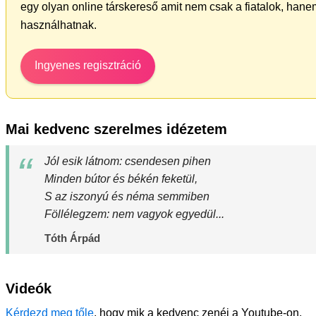
egy olyan online társkereső amit nem csak a fiatalok, hanem
használhatnak.
Ingyenes regisztráció
Mai kedvenc szerelmes idézetem
Jól esik látnom: csendesen pihen
Minden bútor és békén feketül,
S az iszonyú és néma semmiben
Föllélegzem: nem vagyok egyedül...
Tóth Árpád
Videók
Kérdezd meg tőle
, hogy mik a kedvenc zenéi a Youtube-on.