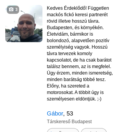
Kedves Érdeklődő! Független
3
mackós fickó keresi partnerét
rövid illetve hosszú távra.
Budapesten, és környékén.
Életvidám, bármikor is
bolondozó, alapvetően pozitív
személyiség vagyok. Hosszú
távra tervezek komoly
kapcsolatot, de ha csak barátot
találsz bennem, az is megfelel.
Úgy érzem, minden ismeretség,
minden barátság többé tesz.
Előny, ha szereted a
motorosokat. A többit úgy is
személyesen eldöntjük. ;-)
Gábor
, 53
Társkereső Budapest