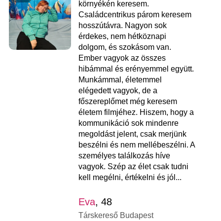
környékén keresem.
Családcentrikus párom keresem
hosszútávra. Nagyon sok
érdekes, nem hétköznapi
dolgom, és szokásom van.
Ember vagyok az összes
hibámmal és erényemmel együtt.
Munkámmal, életemmel
elégedett vagyok, de a
főszereplőmet még keresem
életem filmjéhez. Hiszem, hogy a
kommunikáció sok mindenre
megoldást jelent, csak merjünk
beszélni és nem mellébeszélni. A
személyes találkozás híve
vagyok. Szép az élet csak tudni
kell megélni, értékelni és jól...
Eva
, 48
Társkereső Budapest