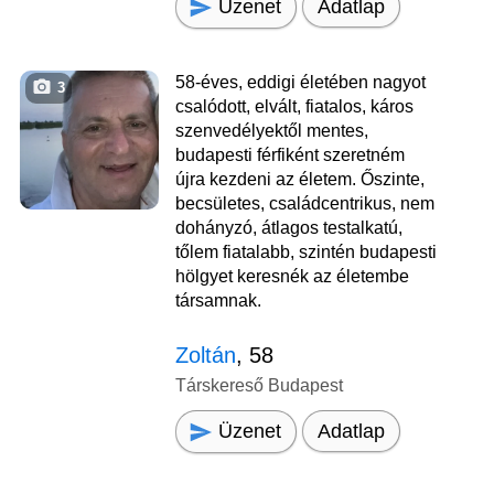
Üzenet
Adatlap
58-éves, eddigi életében nagyot
3
csalódott, elvált, fiatalos, káros
szenvedélyektől mentes,
budapesti férfiként szeretném
újra kezdeni az életem. Őszinte,
becsületes, családcentrikus, nem
dohányzó, átlagos testalkatú,
tőlem fiatalabb, szintén budapesti
hölgyet keresnék az életembe
társamnak.
Zoltán
, 58
Társkereső Budapest
Üzenet
Adatlap