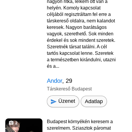
nagyon ritka, lelkem ott van a
helyén. Komoly kapcsolat
céljából regisztráltam fel erre a
társkereső oldalra, nem kalandot
keresek. Nagyon barátságos
vagyok, szerethető. Sok minden
érdekel és sok mindent szeretek.
Szeretnék társat találni. A cél
tartós kapcsolat lenne. Szeretek
a természetben kirándulni, utazni
és a...
Andor
, 29
Társkereső Budapest
Üzenet
Adatlap
Budapest környékén keresem a
2
szerelmem. Sziasztok páromat