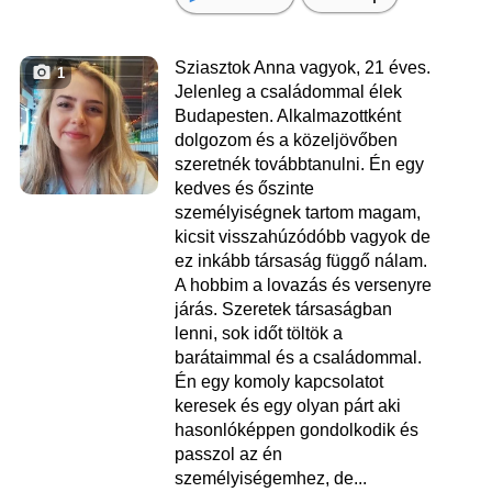
Sziasztok Anna vagyok, 21 éves.
1
Jelenleg a családommal élek
Budapesten. Alkalmazottként
dolgozom és a közeljövőben
szeretnék továbbtanulni. Én egy
kedves és őszinte
személyiségnek tartom magam,
kicsit visszahúzódóbb vagyok de
ez inkább társaság függő nálam.
A hobbim a lovazás és versenyre
járás. Szeretek társaságban
lenni, sok időt töltök a
barátaimmal és a családommal.
Én egy komoly kapcsolatot
keresek és egy olyan párt aki
hasonlóképpen gondolkodik és
passzol az én
személyiségemhez, de...