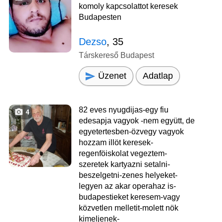
komoly kapcsolattot keresek
Budapesten
Dezso
, 35
Társkereső Budapest
Üzenet
Adatlap
82 eves nyugdijas-egy fiu
4
edesapja vagyok -nem együtt, de
egyetertesben-özvegy vagyok
hozzam illöt keresek-
regenföiskolat vegeztem-
szeretek kartyazni setalni-
beszelgetni-zenes helyeket-
legyen az akar operahaz is-
budapestieket keresem-vagy
közvetlen melletit-molett nök
kimeljenek-