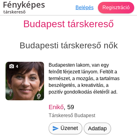
Fényképes
Belépés
Regisztráció
társkereső
Budapest társkereső
Budapesti társkereső nők
Budapesten lakom, van egy
4
felnőtt férjezett lányom. Feltölt a
természet, a mozgás, a tartalmas
beszélgetés, a kreativitás, a
pozitív gondolkodás életéről ad.
Enikő
, 59
Társkereső Budapest
Üzenet
Adatlap