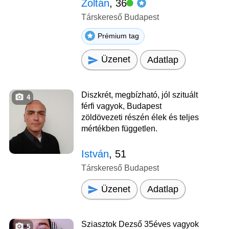
Zoltán
, 36
Társkereső Budapest
Prémium tag
Üzenet
Adatlap
Diszkrét, megbízható, jól szituált
4
férfi vagyok, Budapest
zöldövezeti részén élek és teljes
mértékben független.
István
, 51
Társkereső Budapest
Üzenet
Adatlap
Sziasztok Dezső 35éves vagyok
5