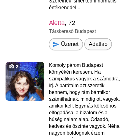
Szeretnék ismerkedni normális
értékrenddel...
Aletta
, 72
Társkereső Budapest
Üzenet
Adatlap
Komoly párom Budapest
2
környékén keresem. Ha
szimpatikus vagyok a számodra,
írj. A barátaim azt szeretik
bennem, hogy rám bármikor
számíthatnak, mindig ott vagyok,
amikor kell. Egymás kölcsönös
elfogadása, a bizalom és a
hűség nálam alap. Odaadó,
kedves és őszinte vagyok. Néha
nagyon boldognak érzem