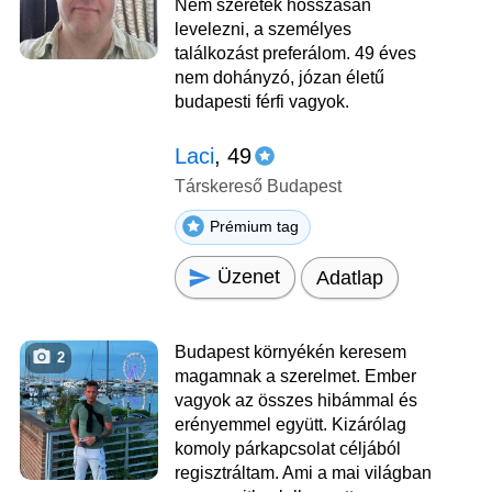
Nem szeretek hosszasan
levelezni, a személyes
találkozást preferálom. 49 éves
nem dohányzó, józan életű
budapesti férfi vagyok.
Laci
, 49
Társkereső Budapest
Prémium tag
Üzenet
Adatlap
Budapest környékén keresem
2
magamnak a szerelmet. Ember
vagyok az összes hibámmal és
erényemmel együtt. Kizárólag
komoly párkapcsolat céljából
regisztráltam. Ami a mai világban