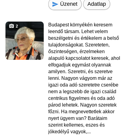
Üzenet
Adatlap
Budapest környékén keresem
2
leendő társam. Lehet velem
beszélgetni és értékelem a belső
tulajdonságokat. Szereteten,
őszinteségen, érzelmeken
alapuló kapcsolatot keresek, ahol
elfogadjuk egymást olyannak
amilyen. Szeretni, és szeretve
lenni. Nagyon vágyom már az
igazi oda adó szeretetre cserébe
nem a legszebb de igazi család
centrikus figyelmes és oda adó
párod lehetek. Nagyon szeretek
főzni. Ha megnevettetlek akkor
nyert ügyem van? Barátaim
szerint kellemes, eszes és
jókedélyű vagyok,...