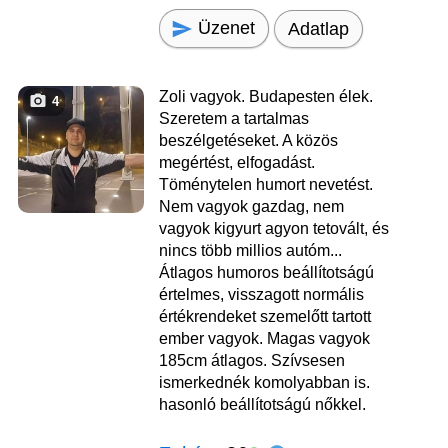
Üzenet
Adatlap
Zoli vagyok. Budapesten élek.
4
Szeretem a tartalmas
beszélgetéseket. A közös
megértést, elfogadást.
Töménytelen humort nevetést.
Nem vagyok gazdag, nem
vagyok kigyurt agyon tetovált, és
nincs több millios autóm...
Átlagos humoros beállítotságú
értelmes, visszagott normális
értékrendeket szemelőtt tartott
ember vagyok. Magas vagyok
185cm átlagos. Szívsesen
ismerkednék komolyabban is.
hasonló beállítotságú nőkkel.