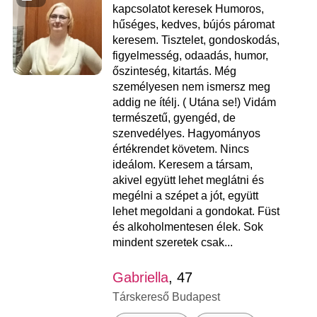
kapcsolatot keresek Humoros,
hűséges, kedves, bújós páromat
keresem. Tisztelet, gondoskodás,
figyelmesség, odaadás, humor,
őszinteség, kitartás. Még
személyesen nem ismersz meg
addig ne ítélj. ( Utána se!) Vidám
természetű, gyengéd, de
szenvedélyes. Hagyományos
értékrendet követem. Nincs
ideálom. Keresem a társam,
akivel együtt lehet meglátni és
megélni a szépet a jót, együtt
lehet megoldani a gondokat. Füst
és alkoholmentesen élek. Sok
mindent szeretek csak...
Gabriella
, 47
Társkereső Budapest