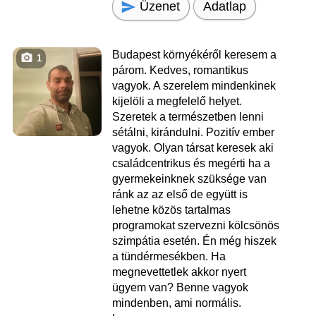
Üzenet
Adatlap
Budapest környékéről keresem a
1
párom. Kedves, romantikus
vagyok. A szerelem mindenkinek
kijelöli a megfelelő helyet.
Szeretek a természetben lenni
sétálni, kirándulni. Pozitív ember
vagyok. Olyan társat keresek aki
családcentrikus és megérti ha a
gyermekeinknek szüksége van
ránk az az első de együtt is
lehetne közös tartalmas
programokat szervezni kölcsönös
szimpátia esetén. Én még hiszek
a tündérmesékben. Ha
megnevettetlek akkor nyert
ügyem van? Benne vagyok
mindenben, ami normális.