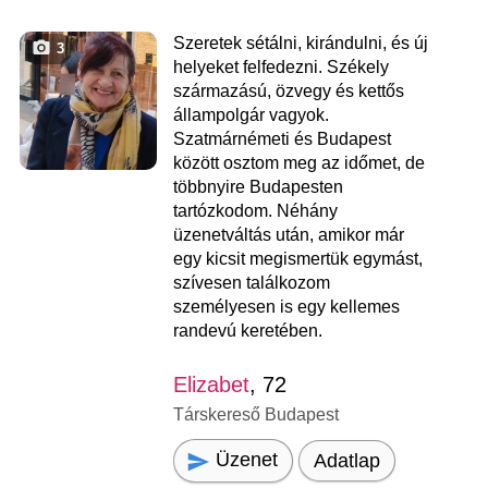
Szeretek sétálni, kirándulni, és új
3
helyeket felfedezni. Székely
származású, özvegy és kettős
állampolgár vagyok.
Szatmárnémeti és Budapest
között osztom meg az időmet, de
többnyire Budapesten
tartózkodom. Néhány
üzenetváltás után, amikor már
egy kicsit megismertük egymást,
szívesen találkozom
személyesen is egy kellemes
randevú keretében.
Elizabet
, 72
Társkereső Budapest
Üzenet
Adatlap