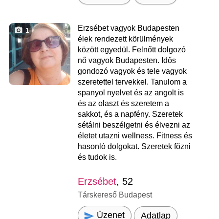
Erzsébet vagyok Budapesten
1
élek rendezett körülmények
között egyedül. Felnőtt dolgozó
nő vagyok Budapesten. Idős
gondozó vagyok és tele vagyok
szeretettel tervekkel. Tanulom a
spanyol nyelvet és az angolt is
és az olaszt és szeretem a
sakkot, és a napfény. Szeretek
sétálni beszélgetni és élvezni az
életet utazni wellness. Fitness és
hasonló dolgokat. Szeretek főzni
és tudok is.
Erzsébet
, 52
Társkereső Budapest
Üzenet
Adatlap