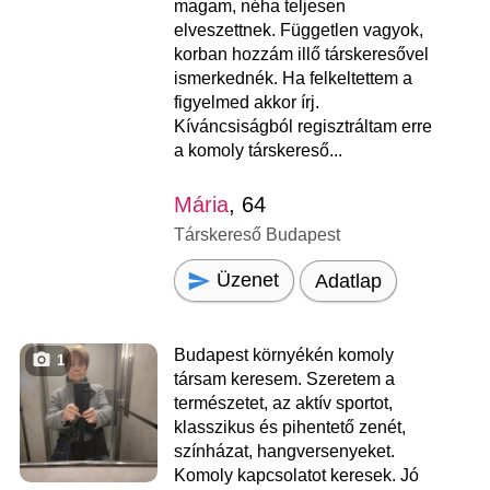
magam, néha teljesen
elveszettnek. Független vagyok,
korban hozzám illő társkeresővel
ismerkednék. Ha felkeltettem a
figyelmed akkor írj.
Kíváncsiságból regisztráltam erre
a komoly társkereső...
Mária
, 64
Társkereső Budapest
Üzenet
Adatlap
Budapest környékén komoly
1
társam keresem. Szeretem a
természetet, az aktív sportot,
klasszikus és pihentető zenét,
színházat, hangversenyeket.
Komoly kapcsolatot keresek. Jó