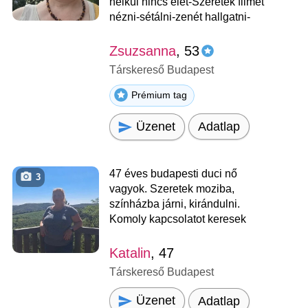
nélkül nincs élet-Szeretek filmet
nézni-sétálni-zenét hallgatni-
Zsuzsanna
, 53
Társkereső Budapest
Prémium tag
Üzenet
Adatlap
47 éves budapesti duci nő
3
vagyok. Szeretek moziba,
színházba járni, kirándulni.
Komoly kapcsolatot keresek
Katalin
, 47
Társkereső Budapest
Üzenet
Adatlap