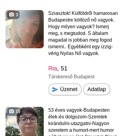
Sziasztok! Külföldről hamarosan
3
Budapestre költöző nő vagyok.
Hogy milyen vagyok? Ismerj
meg, s megtudod. S általam
magadat is jobban meg fogod
ismerni.. Egyébként egy izzig-
vérig Nyilas Nő vagyok.
Ria
, 51
Társkereső Budapest
Üzenet
Adatlap
53 éves vagyok-Budapesten
15
élek-és dolgozom-Szeretek
kirándulni-utazgatni-Nagyon
szeretem a humort-mert humor