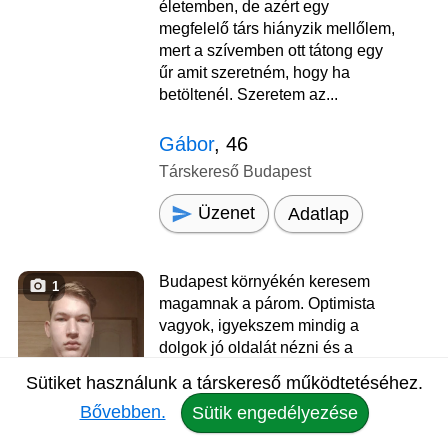
életemben, de azért egy
megfelelő társ hiányzik mellőlem,
mert a szívemben ott tátong egy
űr amit szeretném, hogy ha
betöltenél. Szeretem az...
Gábor
, 46
Társkereső Budapest
Üzenet
Adatlap
Budapest környékén keresem
1
magamnak a párom. Optimista
vagyok, igyekszem mindig a
dolgok jó oldalát nézni és a
megoldásra koncentrálni.
Sütiket használunk a társkereső működtetéséhez.
Kedves, megértő páromat
Bővebben.
Sütik engedélyezése
keresem, életem hátralevő
részére. Egyenlőre csak