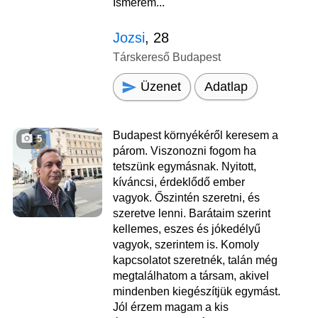
Ismerem...
Jozsi
, 28
Társkereső Budapest
Üzenet
Adatlap
Budapest környékéről keresem a
5
párom. Viszonozni fogom ha
tetszünk egymásnak. Nyitott,
kíváncsi, érdeklődő ember
vagyok. Őszintén szeretni, és
szeretve lenni. Barátaim szerint
kellemes, eszes és jókedélyű
vagyok, szerintem is. Komoly
kapcsolatot szeretnék, talán még
megtalálhatom a társam, akivel
mindenben kiegészítjük egymást.
Jól érzem magam a kis