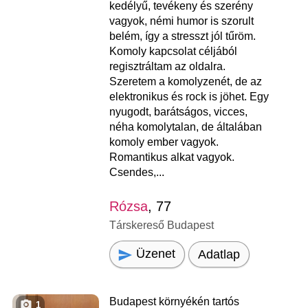
kedélyű, tevékeny és szerény
vagyok, némi humor is szorult
belém, így a stresszt jól tűröm.
Komoly kapcsolat céljából
regisztráltam az oldalra.
Szeretem a komolyzenét, de az
elektronikus és rock is jöhet. Egy
nyugodt, barátságos, vicces,
néha komolytalan, de általában
komoly ember vagyok.
Romantikus alkat vagyok.
Csendes,...
Rózsa
, 77
Társkereső Budapest
Üzenet
Adatlap
Budapest környékén tartós
1