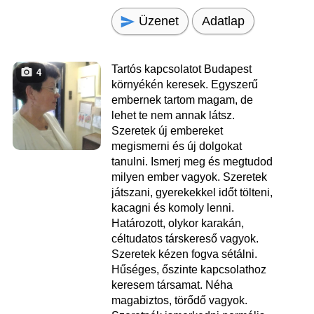
Üzenet
Adatlap
Tartós kapcsolatot Budapest
4
környékén keresek. Egyszerű
embernek tartom magam, de
lehet te nem annak látsz.
Szeretek új embereket
megismerni és új dolgokat
tanulni. Ismerj meg és megtudod
milyen ember vagyok. Szeretek
játszani, gyerekekkel időt tölteni,
kacagni és komoly lenni.
Határozott, olykor karakán,
céltudatos társkereső vagyok.
Szeretek kézen fogva sétálni.
Hűséges, őszinte kapcsolathoz
keresem társamat. Néha
magabiztos, törődő vagyok.