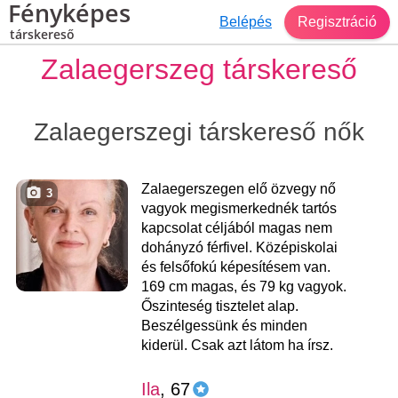
Fényképes
Belépés
Regisztráció
társkereső
Zalaegerszeg társkereső
Zalaegerszegi társkereső nők
Zalaegerszegen elő özvegy nő
3
vagyok megismerkednék tartós
kapcsolat céljából magas nem
dohányzó férfivel. Középiskolai
és felsőfokú képesítésem van.
169 cm magas, és 79 kg vagyok.
Őszinteség tisztelet alap.
Beszélgessünk és minden
kiderül. Csak azt látom ha írsz.
Ila
, 67