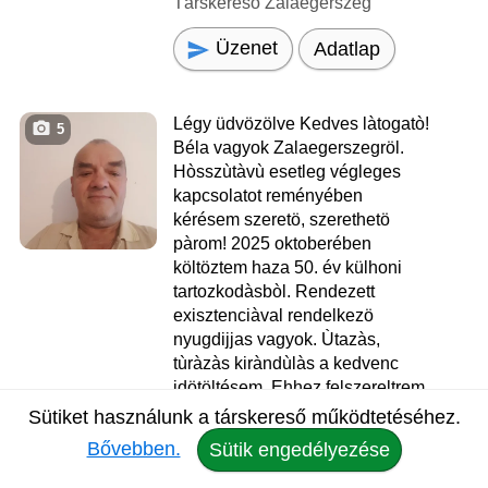
Társkereső Zalaegerszeg
Üzenet
Adatlap
Légy üdvözölve Kedves làtogatò!
5
Béla vagyok Zalaegerszegröl.
Hòsszùtàvù esetleg végleges
kapcsolatot reményében
kérésem szeretö, szerethetö
pàrom! 2025 oktoberében
költöztem haza 50. év külhoni
tartozkodàsbòl. Rendezett
exisztenciàval rendelkezö
nyugdijjas vagyok. Ùtazàs,
tùràzàs kiràndùlàs a kedvenc
idötöltésem. Ehhez felszereltrem
magam egy lakòmobillal!
Sütiket használunk a társkereső működtetéséhez.
Röviden ennyit. Ha ùgy érzed
Bővebben.
Sütik engedélyezése
hogy kölcdönös szimpàtia esetén
elkisérnél ùtamra, kérlek