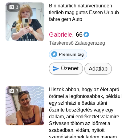
Bin natürlich naturverbunden
3
tierlieb mag gutes Essen Urlaub
fahre gern Auto
Gabriele
, 66
Társkereső Zalaegerszeg
Prémium tag
Üzenet
Adatlap
Hiszek abban, hogy az élet apró
3
örömei a legfontosabbak, például
egy színházi előadás utáni
őszinte beszélgetés vagy egy
dallam, ami emlékeztet valamire.
Szívesen töltöm az időmet a
szabadban, vidám, nyitott
személyiségnek tartom magam,