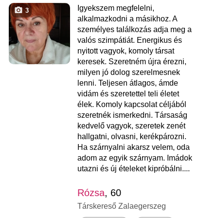
Igyekszem megfelelni,
3
alkalmazkodni a másikhoz. A
személyes találkozás adja meg a
valós szimpátiát. Energikus és
nyitott vagyok, komoly társat
keresek. Szeretném újra érezni,
milyen jó dolog szerelmesnek
lenni. Teljesen átlagos, ámde
vidám és szeretettel teli életet
élek. Komoly kapcsolat céljából
szeretnék ismerkedni. Társaság
kedvelő vagyok, szeretek zenét
hallgatni, olvasni, kerékpározni.
Ha szárnyalni akarsz velem, oda
adom az egyik szárnyam. Imádok
utazni és új ételeket kipróbálni....
Rózsa
, 60
Társkereső Zalaegerszeg