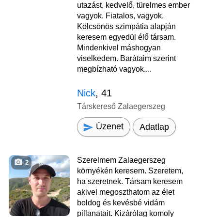
utazást, kedvelő, türelmes ember
vagyok. Fiatalos, vagyok.
Kölcsönös szimpátia alapján
keresem egyedül élő társam.
Mindenkivel máshogyan
viselkedem. Barátaim szerint
megbízható vagyok....
Nick
, 41
Társkereső Zalaegerszeg
Üzenet
Adatlap
Szerelmem Zalaegerszeg
2
környékén keresem. Szeretem,
ha szeretnek. Társam keresem
akivel megoszthatom az élet
boldog és kevésbé vidám
pillanatait. Kizárólag komoly