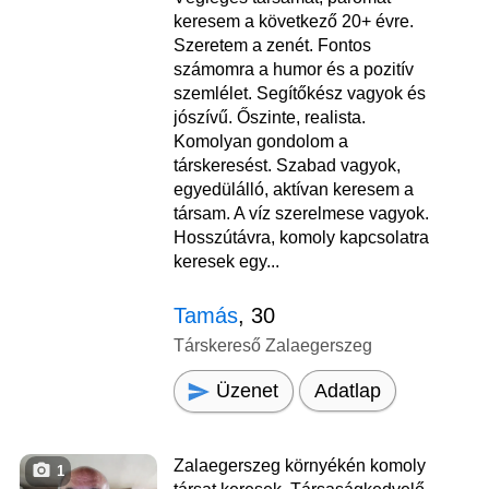
keresem a következő 20+ évre.
Szeretem a zenét. Fontos
számomra a humor és a pozitív
szemlélet. Segítőkész vagyok és
jószívű. Őszinte, realista.
Komolyan gondolom a
társkeresést. Szabad vagyok,
egyedülálló, aktívan keresem a
társam. A víz szerelmese vagyok.
Hosszútávra, komoly kapcsolatra
keresek egy...
Tamás
, 30
Társkereső Zalaegerszeg
Üzenet
Adatlap
Zalaegerszeg környékén komoly
1