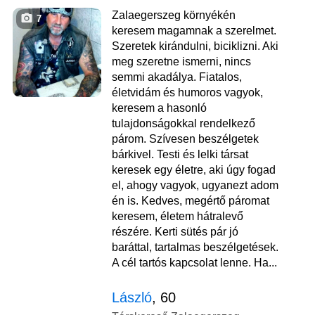
Zalaegerszeg környékén
7
keresem magamnak a szerelmet.
Szeretek kirándulni, biciklizni. Aki
meg szeretne ismerni, nincs
semmi akadálya. Fiatalos,
életvidám és humoros vagyok,
keresem a hasonló
tulajdonságokkal rendelkező
párom. Szívesen beszélgetek
bárkivel. Testi és lelki társat
keresek egy életre, aki úgy fogad
el, ahogy vagyok, ugyanezt adom
én is. Kedves, megértő páromat
keresem, életem hátralevő
részére. Kerti sütés pár jó
baráttal, tartalmas beszélgetések.
A cél tartós kapcsolat lenne. Ha...
László
, 60