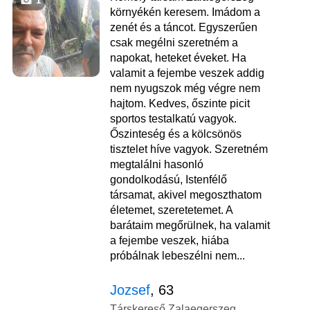
1
környékén keresem. Imádom a
zenét és a táncot. Egyszerűen
csak megélni szeretném a
napokat, heteket éveket. Ha
valamit a fejembe veszek addig
nem nyugszok még végre nem
hajtom. Kedves, őszinte picit
sportos testalkatú vagyok.
Őszinteség és a kölcsönös
tisztelet híve vagyok. Szeretném
megtalálni hasonló
gondolkodású, Istenfélő
társamat, akivel megoszthatom
életemet, szeretetemet. A
barátaim megőrülnek, ha valamit
a fejembe veszek, hiába
próbálnak lebeszélni nem...
Jozsef
, 63
Társkereső Zalaegerszeg