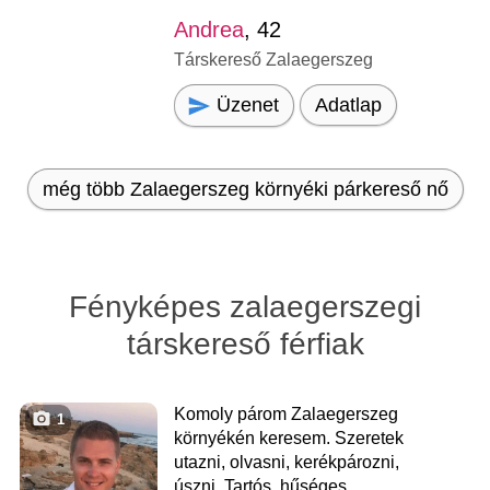
Andrea
, 42
Társkereső Zalaegerszeg
Üzenet
Adatlap
még több Zalaegerszeg környéki párkereső nő
Fényképes zalaegerszegi
társkereső férfiak
Komoly párom Zalaegerszeg
1
környékén keresem. Szeretek
utazni, olvasni, kerékpározni,
úszni. Tartós, hűséges