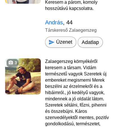
Keresem a párom, komoly
hosszútávú kapcsolatra.
András
, 44
Társkereső Zalaegerszeg
Üzenet
Adatlap
Zalaegerszeg környékéről
3
keresem a társam. Vidám
természetű vagyok Szeretek új
embereket megismerni Merek
beszélni az érzelmekről és a
hibáimról., jó kedélyű vagyok,
mindennek a jó oldalát látom.
Szeretek sétálni, főzni, pihenni
és összebújni. Káros
szenvedélyektől mentes, pozitív
gondolkodású, természetet,