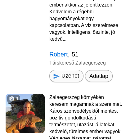
ember akkor az jelentkezzen.
Kedvelem a régebbi
hagyományokat egy
kapcsolatban. A víz szerelmese
vagyok. Intelligens, őszinte, jó
kedvű,...
Robert
, 51
Társkereső Zalaegerszeg
Üzenet
Adatlap
Zalaegerszeg környékén
1
keresem magamnak a szerelmet.
Káros szenvedélyektől mentes,
pozitív gondolkodású,
természetet, utazást, állatokat
kedvelő, türelmes ember vagyok.
Végleges társamat, páromat