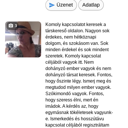
Üzenet
Adatlap
Komoly kapcsolatot keresek a
3
társkereső oldalon. Nagyon sok
érdekes, nem hétköznapi
dolgom, és szokásom van. Sok
minden érdekel és sok mindent
szeretek. Komoly kapcsolat
céljából vagyok itt. Nem
dohányzó ember vagyok és nem
dohányzó társat keresek. Fontos,
hogy őszinte légy. Ismerj meg és
megtudod milyen ember vagyok.
Szókimondó vagyok. Fontos,
hogy szeress élni, mert én
imádok. A kérdés az, hogy
egymásnak tökéletesek vagyunk-
e. Ismerkedés és hosszútávu
kapcsolat céljából regisztráltam