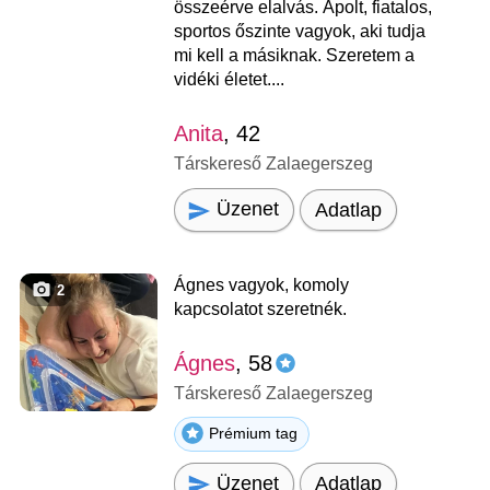
összeérve elalvás. Ápolt, fiatalos,
sportos őszinte vagyok, aki tudja
mi kell a másiknak. Szeretem a
vidéki életet....
Anita
, 42
Társkereső Zalaegerszeg
Üzenet
Adatlap
Ágnes vagyok, komoly
2
kapcsolatot szeretnék.
Ágnes
, 58
Társkereső Zalaegerszeg
Prémium tag
Üzenet
Adatlap