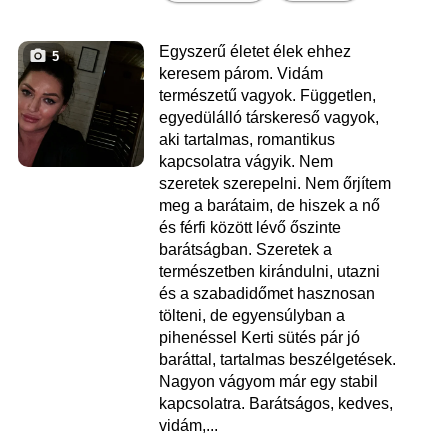
Egyszerű életet élek ehhez
5
keresem párom. Vidám
természetű vagyok. Független,
egyedülálló társkereső vagyok,
aki tartalmas, romantikus
kapcsolatra vágyik. Nem
szeretek szerepelni. Nem őrjítem
meg a barátaim, de hiszek a nő
és férfi között lévő őszinte
barátságban. Szeretek a
természetben kirándulni, utazni
és a szabadidőmet hasznosan
tölteni, de egyensúlyban a
pihenéssel Kerti sütés pár jó
baráttal, tartalmas beszélgetések.
Nagyon vágyom már egy stabil
kapcsolatra. Barátságos, kedves,
vidám,...