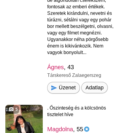
de átgondoltan cselekszem,
fontosak az emberi értékek.
Szeretek kirándulni, nevetni és
túrázni, sétálni vagy egy pohár
bor mellett beszélgetni, olvasni,
vagy egy filmet megnézni.
Ugyanakkor néha pörgősebb
énem is kikivánkozik. Nem
vagyok bonyolult...
Ágnes
, 43
Társkereső Zalaegerszeg
Üzenet
Adatlap
. Őszinteség és a kölcsönös
5
tisztelet híve
Magdolna
, 55