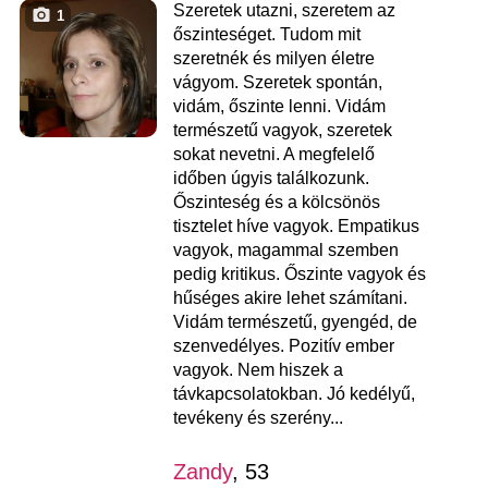
Szeretek utazni, szeretem az
1
őszinteséget. Tudom mit
szeretnék és milyen életre
vágyom. Szeretek spontán,
vidám, őszinte lenni. Vidám
természetű vagyok, szeretek
sokat nevetni. A megfelelő
időben úgyis találkozunk.
Őszinteség és a kölcsönös
tisztelet híve vagyok. Empatikus
vagyok, magammal szemben
pedig kritikus. Őszinte vagyok és
hűséges akire lehet számítani.
Vidám természetű, gyengéd, de
szenvedélyes. Pozitív ember
vagyok. Nem hiszek a
távkapcsolatokban. Jó kedélyű,
tevékeny és szerény...
Zandy
, 53