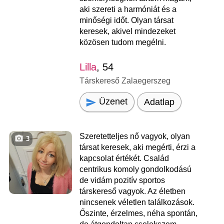
aki szereti a harmóniát és a
minőségi időt. Olyan társat
keresek, akivel mindezeket
közösen tudom megélni.
Lilla
, 54
Társkereső Zalaegerszeg
Üzenet
Adatlap
Szeretetteljes nő vagyok, olyan
3
társat keresek, aki megérti, érzi a
kapcsolat értékét. Család
centrikus komoly gondolkodású
de vidám pozitív sportos
társkereső vagyok. Az életben
nincsenek véletlen találkozások.
Őszinte, érzelmes, néha spontán,