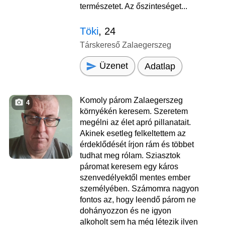
természetet. Az őszinteséget...
Töki
, 24
Társkereső Zalaegerszeg
Üzenet
Adatlap
Komoly párom Zalaegerszeg
4
környékén keresem. Szeretem
megélni az élet apró pillanatait.
Akinek esetleg felkeltettem az
érdeklődését írjon rám és többet
tudhat meg rólam. Sziasztok
páromat keresem egy káros
szenvedélyektől mentes ember
személyében. Számomra nagyon
fontos az, hogy leendő párom ne
dohányozzon és ne igyon
alkoholt sem ha még létezik ilyen