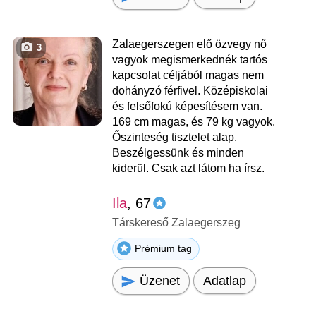
Zalaegerszegen elő özvegy nő
3
vagyok megismerkednék tartós
kapcsolat céljából magas nem
dohányzó férfivel. Középiskolai
és felsőfokú képesítésem van.
169 cm magas, és 79 kg vagyok.
Őszinteség tisztelet alap.
Beszélgessünk és minden
kiderül. Csak azt látom ha írsz.
Ila
, 67
Társkereső Zalaegerszeg
Prémium tag
Üzenet
Adatlap