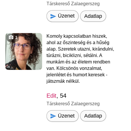
Társkereső Zalaegerszeg
Üzenet
Adatlap
Komoly kapcsolatban hiszek,
1
ahol az őszinteség és a hűség
alap. Szeretek utazni, kirándulni,
túrázni, biciklizni, sétálni. A
munkám és az életem rendben
van. Kölcsönös vonzalmat,
jelenlétet és humort keresek -
játszmák nélkül.
Edit
, 54
Társkereső Zalaegerszeg
Üzenet
Adatlap