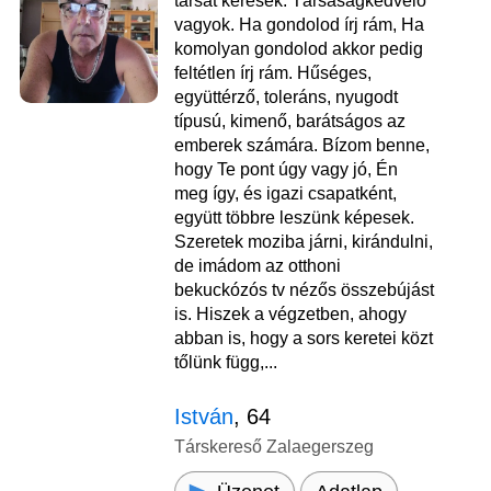
társat keresek. Társaságkedvelő
vagyok. Ha gondolod írj rám, Ha
komolyan gondolod akkor pedig
feltétlen írj rám. Hűséges,
együttérző, toleráns, nyugodt
típusú, kimenő, barátságos az
emberek számára. Bízom benne,
hogy Te pont úgy vagy jó, Én
meg így, és igazi csapatként,
együtt többre leszünk képesek.
Szeretek moziba járni, kirándulni,
de imádom az otthoni
bekuckózós tv nézős összebújást
is. Hiszek a végzetben, ahogy
abban is, hogy a sors keretei közt
tőlünk függ,...
István
, 64
Társkereső Zalaegerszeg