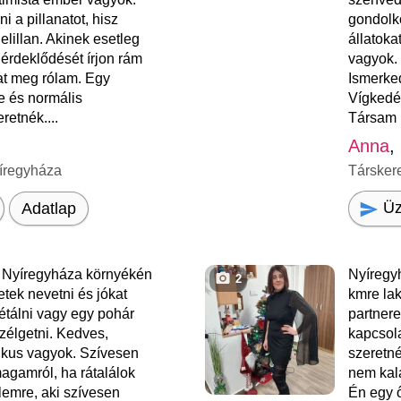
 a pillanatot, hisz
gondolko
lillan. Akinek esetleg
állatoka
 érdeklődését írjon rám
vagyok.
at meg rólam. Egy
Ismerked
te és normális
Vígkedé
retnék....
Társam 
Anna
,
íregyháza
Társker
Üz
Adatlap
Nyíregyháza környékén
Nyíregy
2
tek nevetni és jókat
kmre la
sétálni vagy egy pohár
partner
szélgetni. Kedves,
kapcsol
ikus vagyok. Szívesen
szeretné
magamról, ha rátalálok
nem kal
lemre, aki szívesen
Én egy 