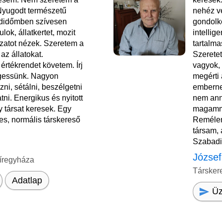
Nyugodt természetű
nehéz vé
didőmben szívesen
gondolk
lok, állatkertet, mozit
intellig
ozatot nézek. Szeretem a
tartalma
az állatokat.
Szerete
rtékrendet követem. Írj
vagyok, 
gessünk. Nagyon
megérti 
izni, sétálni, beszélgetni
emberne
tni. Energikus és nyitott
nem ann
 társat keresek. Egy
magamma
es, normális társkereső
Remélem
társam,
Szabadi
József
íregyháza
Társker
Adatlap
Üz