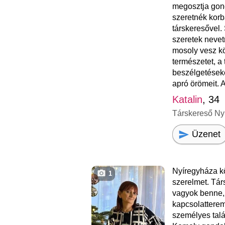
megosztja gond
szeretnék korb
társkeresővel.
szeretek nevet
mosoly vesz k
természetet, a 
beszélgetéseke
apró örömeit. 
Katalin
, 34
Társkereső Ny
Üzenet
Nyíregyháza k
1
szerelmet. Tár
vagyok benne,
kapcsolattere
személyes talá