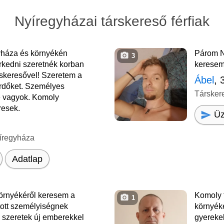
Nyíregyházai társkereső férfiak
háza és környékén
Párom N
3
rkedni szeretnék korban
keresem.
rskeresővel! Szeretem a
Ábel
, 
ürdőket. Személyes
Társker
e vagyok. Komoly
resek.
Üz
íregyháza
Adatlap
örnyékéről keresem a
Komoly 
1
tott személyiségnek
környék
 szeretek új emberekkel
gyerekek