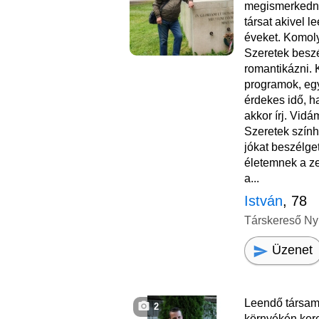
megismerkedni
társat akivel l
éveket. Komoly
Szeretek beszél
romantikázni. 
programok, együ
érdekes idő, ha
akkor írj. Vid
Szeretek színhá
jókat beszélget
életemnek a ze
a...
István
, 78
Társkereső Ny
Üzenet
Leendő társam
2
környékén ker