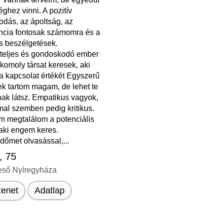
ghez vinni. A pozitív
odás, az ápoltság, az
encia fontosak számomra és a
s beszélgetések.
tteljes és gondoskodó ember
komoly társat keresek, aki
a kapcsolat értékét Egyszerű
k tartom magam, de lehet te
ak látsz. Empatikus vagyok,
l szemben pedig kritikus.
 megtalálom a potenciális
 aki engem keres.
dőmet olvasással,...
, 75
eső Nyíregyháza
enet
Adatlap