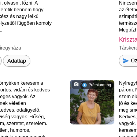
, olvasni, főzni. A
Nincsen
zeretik bennem hogy
az életb
ész és nagy lelkű
szimpát
lyzettől függően komoly
természe
..
Megbízh
Kriszt
íregyháza
Társker
Üz
Adatlap
örnyékén keresem a
Nyíregy
4
Prémium tag
ortos, vidám és kedves
párom. N
leges vagyok. Az
szem elő
nek véletlen
jó és ke
Kedves, odafigyelő,
megisme
yiség vagyok. Hűség,
Kedves, 
lom, szeretet, szerelem.
vagyok.
tlen, humoros,
keresem
timista ember vagyok.
szenvedé