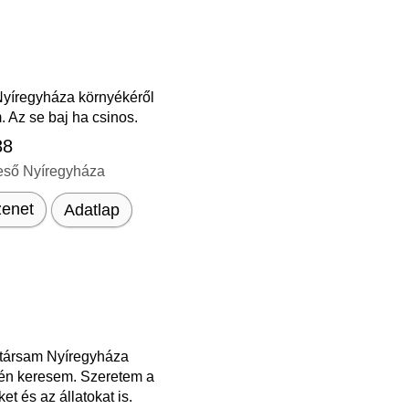
yíregyháza környékéről
 Az se baj ha csinos.
38
eső Nyíregyháza
enet
Adatlap
társam Nyíregyháza
én keresem. Szeretem a
et és az állatokat is.