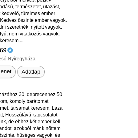
dású, természetet, utazást,
t kedvelő, türelmes ember
 Kedves őszinte ember vagyok.
ni szeretnék, nyitott vagyok.
lyű, nem vitatkozós vagyok.
keresem....
 69
eső Nyíregyháza
enet
Adatlap
házához 30, debrecenhez 50
kom, komoly barátomat,
emet, társamat keresem. Laza
at, Hosszútávú kapcsolatot
nk, de ehhez két ember kell,
andot, azokból már kinőttem.
őszinte, hűséges vagyok, és