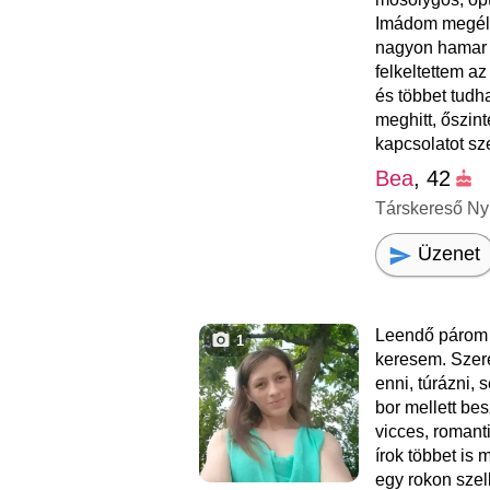
Imádom megélni
nagyon hamar e
felkeltettem az
és többet tudh
meghitt, őszin
kapcsolatot sze
Bea
, 42
Társkereső Ny
Üzenet
Leendő párom 
1
keresem. Szere
enni, túrázni, 
bor mellett be
vicces, romant
írok többet is 
egy rokon szel