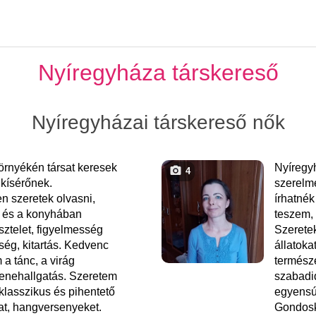
Nyíregyháza társkereső
Nyíregyházai társkereső nők
örnyékén társat keresek
Nyíregy
4
kísérőnek.
szerelm
 szeretek olvasni,
írhatné
i és a konyhában
teszem, 
sztelet, figyelmesség
Szeretek
ség, kitartás. Kedvenc
állatoka
 a tánc, a virág
természe
enehallgatás. Szeretem
szabadi
 klasszikus és pihentető
egyensú
at, hangversenyeket.
Gondosk