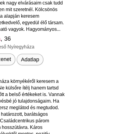
ek nagy elvárásaim csak tudd
en mit szeretnél. Kölcsönös
ia alapján keresem
tkedvelő, egyedül élő társam.
ató vagyok. Hagyományos...
a
, 36
eső Nyíregyháza
enet
Adatlap
háza környékéről keresem a
e külsőre ítélj hanem tartsd
tt a belső értékeket is. Vannak
vésbé jó tulajdonságaim. Ha
rsz meglátod és megtudod.
határozott, barátságos
 Családcentrikus párom
 hosszútávra. Káros
lyektől mentes, pozitív