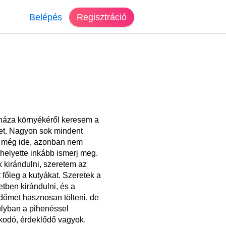
Belépés
Regisztráció
háza környékéről keresem a
et. Nagyon sok mindent
k még ide, azonban nem
helyette inkább ismerj meg.
 kirándulni, szeretem az
t főleg a kutyákat. Szeretek a
tben kirándulni, és a
dőmet hasznosan tölteni, de
lyban a pihenéssel
odó, érdeklődő vagyok.