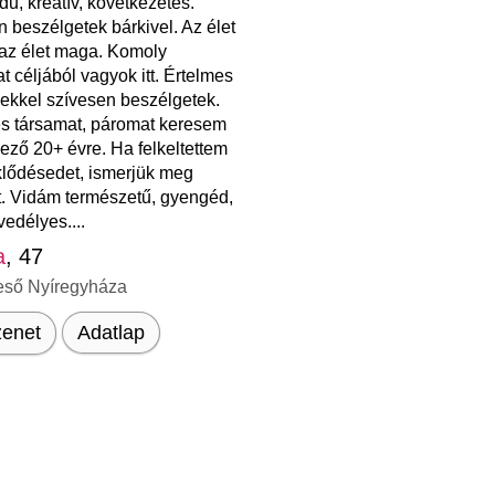
dű, kreatív, következetes.
 beszélgetek bárkivel. Az élet
 az élet maga. Komoly
t céljából vagyok itt. Értelmes
ekkel szívesen beszélgetek.
s társamat, páromat keresem
ező 20+ évre. Ha felkeltettem
klődésedet, ismerjük meg
. Vidám természetű, gyengéd,
edélyes....
a
, 47
eső Nyíregyháza
enet
Adatlap