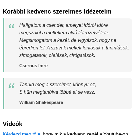
Korábbi kedvenc szerelmes idézeteim
Hallgatom a csendet, amelyet időről időre
megszakít a mellettem alvó lélegzetvétele.
Megsimogatom a kezét, de vigyázok, hogy ne
ébredjen fel. A szavak mellett fontosak a tapintások,
simogatások, ölelések, cirógatások.
Csernus Imre
Tanuld meg a szerelmet, könnyü ez,
S hűn megtanúlva többé el se vesz.
William Shakespeare
Videók
Kérdezd meg tőle
, hogy mik a kedvenc zenéi a Youtube-on.