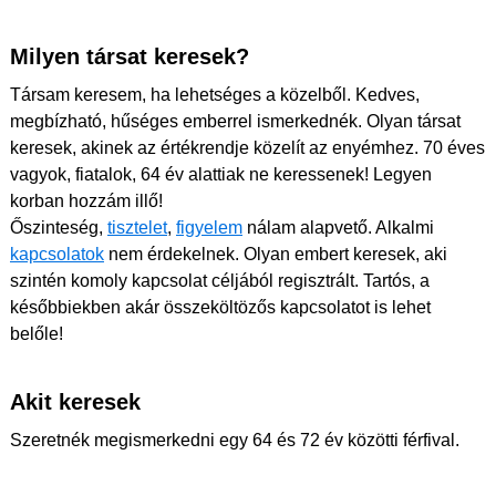
Milyen társat keresek?
Társam keresem, ha lehetséges a közelből. Kedves,
megbízható, hűséges emberrel ismerkednék. Olyan társat
keresek, akinek az értékrendje közelít az enyémhez. 70 éves
vagyok, fiatalok, 64 év alattiak ne keressenek! Legyen
korban hozzám illő!
Őszinteség,
tisztelet
,
figyelem
nálam alapvető. Alkalmi
kapcsolatok
nem érdekelnek. Olyan embert keresek, aki
szintén komoly kapcsolat céljából regisztrált. Tartós, a
későbbiekben akár összeköltözős kapcsolatot is lehet
belőle!
Akit keresek
Szeretnék megismerkedni egy 64 és 72 év közötti férfival.