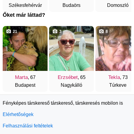
Székesfehérvár
Budaörs
Domoszló
Őket már láttad?
21
3
8
Marta
Erzsébet
Tekla
, 67
, 65
, 73
Budapest
Nagykálló
Túrkeve
Fényképes társkereső társkereső, társkeresés mobilon is
Elérhetőségek
Felhasználási feltételek