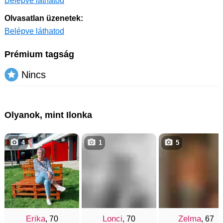
Belépve láthatod
Olvasatlan üzenetek:
Belépve láthatod
Prémium tagság
Nincs
Olyanok, mint Ilonka
4
1
5
Erika
Lonci
Zelma
, 70
, 70
, 67