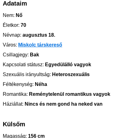
Adataim
Nem:
Nő
Életkor:
70
Névnap:
augusztus 18.
Város:
Miskolc társkereső
Csillagjegy:
Bak
Kapcsolati státusz:
Egyedülálló vagyok
Szexuális irányultság:
Heteroszexuális
Féltékenység:
Néha
Romantika:
Reménytelenül romantikus vagyok
Háziállat:
Nincs és nem gond ha neked van
Külsőm
Magasság:
156 cm