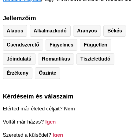
Jellemzőim
Alapos
Alkalmazkodó
Aranyos
Békés
Csendszerető
Figyelmes
Független
Jóindulatú
Romantikus
Tisztelettudó
Érzékeny
Őszinte
Kérdéseim és válaszaim
Elérted már életed céljait?
Nem
Voltál már házas?
Igen
Szereted a külsődet?
Igen