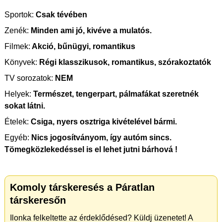
Sportok:
Csak tévében
Zenék:
Minden ami jó, kivéve a mulatós.
Filmek:
Akció, bűnügyi, romantikus
Könyvek:
Régi klasszikusok, romantikus, szórakoztatók
TV sorozatok:
NEM
Helyek:
Természet, tengerpart, pálmafákat szeretnék
sokat látni.
Ételek:
Csiga, nyers osztriga kivételével bármi.
Egyéb:
Nics jogosítványom, így autóm sincs.
Tömegközlekedéssel is el lehet jutni bárhová !
Komoly társkeresés a Páratlan
társkeresőn
Ilonka felkeltette az érdeklődésed? Küldj üzenetet! A