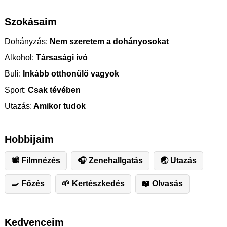
Szokásaim
Dohányzás:
Nem szeretem a dohányosokat
Alkohol:
Társasági ivó
Buli:
Inkább otthonülő vagyok
Sport:
Csak tévében
Utazás:
Amikor tudok
Hobbijaim
📽 Filmnézés
🎧 Zenehallgatás
🌏 Utazás
🍳 Főzés
🌱 Kertészkedés
📖 Olvasás
Kedvenceim