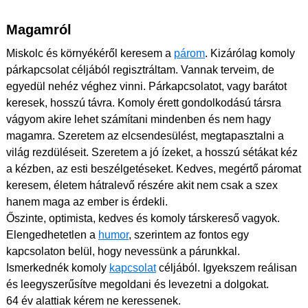
Magamról
Miskolc és környékéről keresem a
párom
. Kizárólag komoly
párkapcsolat céljából regisztráltam. Vannak terveim, de
egyedül nehéz véghez vinni. Párkapcsolatot, vagy barátot
keresek, hosszú távra. Komoly érett gondolkodású társra
vágyom akire lehet számítani mindenben és nem hagy
magamra. Szeretem az elcsendesülést, megtapasztalni a
világ rezdüléseit. Szeretem a jó ízeket, a hosszú sétákat kéz
a kézben, az esti beszélgetéseket. Kedves, megértő páromat
keresem, életem hátralevő részére akit nem csak a szex
hanem maga az ember is érdekli.
Őszinte, optimista, kedves és komoly társkereső vagyok.
Elengedhetetlen a
humor
, szerintem az fontos egy
kapcsolaton belül, hogy nevessünk a párunkkal.
Ismerkednék komoly
kapcsolat
céljából. Igyekszem reálisan
és leegyszerűsítve megoldani és levezetni a dolgokat.
64 év alattiak kérem ne keressenek.