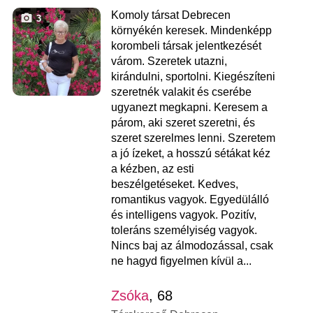
Komoly társat Debrecen
3
környékén keresek. Mindenképp
korombeli társak jelentkezését
várom. Szeretek utazni,
kirándulni, sportolni. Kiegészíteni
szeretnék valakit és cserébe
ugyanezt megkapni. Keresem a
párom, aki szeret szeretni, és
szeret szerelmes lenni. Szeretem
a jó ízeket, a hosszú sétákat kéz
a kézben, az esti
beszélgetéseket. Kedves,
romantikus vagyok. Egyedülálló
és intelligens vagyok. Pozitív,
toleráns személyiség vagyok.
Nincs baj az álmodozással, csak
ne hagyd figyelmen kívül a...
Zsóka
, 68