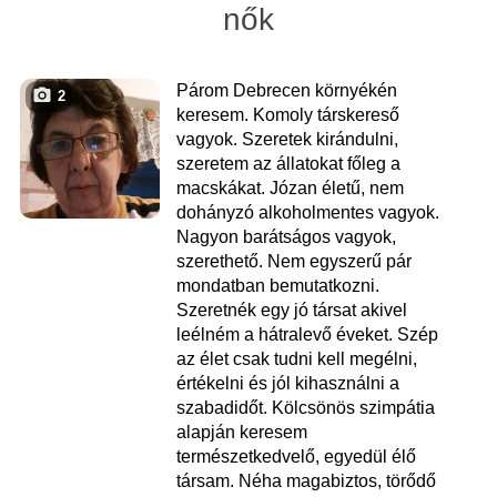
nők
Párom Debrecen környékén
2
keresem. Komoly társkereső
vagyok. Szeretek kirándulni,
szeretem az állatokat főleg a
macskákat. Józan életű, nem
dohányzó alkoholmentes vagyok.
Nagyon barátságos vagyok,
szerethető. Nem egyszerű pár
mondatban bemutatkozni.
Szeretnék egy jó társat akivel
leélném a hátralevő éveket. Szép
az élet csak tudni kell megélni,
értékelni és jól kihasználni a
szabadidőt. Kölcsönös szimpátia
alapján keresem
természetkedvelő, egyedül élő
társam. Néha magabiztos, törődő