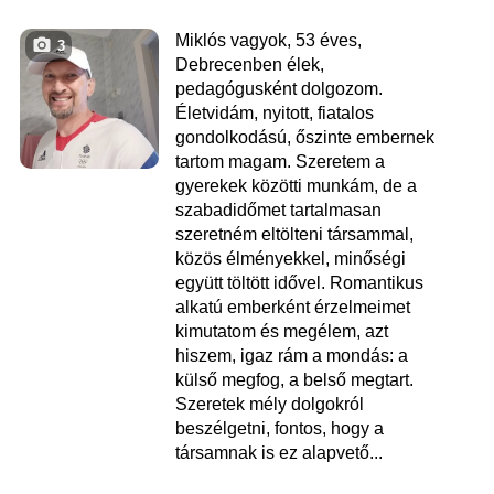
Miklós vagyok, 53 éves,
3
Debrecenben élek,
pedagógusként dolgozom.
Életvidám, nyitott, fiatalos
gondolkodású, őszinte embernek
tartom magam. Szeretem a
gyerekek közötti munkám, de a
szabadidőmet tartalmasan
szeretném eltölteni társammal,
közös élményekkel, minőségi
együtt töltött idővel. Romantikus
alkatú emberként érzelmeimet
kimutatom és megélem, azt
hiszem, igaz rám a mondás: a
külső megfog, a belső megtart.
Szeretek mély dolgokról
beszélgetni, fontos, hogy a
társamnak is ez alapvető...