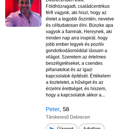
Földhözragadt, családcentrikus
férfi vagyok, aki hiszi, hogy az
életet a legjobb őszintén, nevetve
és céltudatosan élni. Büszke apa
vagyok a fiamnak, Henrynek, aki
minden nap arra inspirál, hogy
jobb ember legyek és pozitív
gondolkodásmóddal lássam a
világot. Szeretem az értelmes
beszélgetéseket, a csendes
pillanatokat és az igazi
kapcsolatok építését. Értékelem
a tiszteletet, a hűséget és az
érzelmi érettséget, és hiszem,
hogy a kapcsolatok akkor a...
Peter
, 58
Társkereső Debrecen
Üzenet