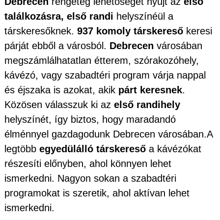
Debrecen
rengeteg lehetőséget nyújt az
első
találkozásra, első randi
helyszínéül a
társkeresőknek.
937 komoly társkereső
keresi
párját ebből a városból.
Debrecen
városában
megszámlálhatatlan étterem, szórakozóhely,
kávézó, vagy szabadtéri program várja nappal
és éjszaka is azokat, akik
párt keresnek
.
Közösen válasszuk ki az
első randihely
helyszínét, így biztos, hogy maradandó
élménnyel gazdagodunk Debrecen városában.A
legtöbb
egyedülálló társkereső
a kávézókat
részesíti előnyben, ahol könnyen lehet
ismerkedni. Nagyon sokan a szabadtéri
programokat is szeretik, ahol aktívan lehet
ismerkedni.