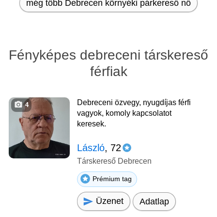
még több Debrecen környéki párkereső nő
Fényképes debreceni társkereső
férfiak
Debreceni özvegy, nyugdíjas férfi
4
vagyok, komoly kapcsolatot
keresek.
László
, 72
Társkereső Debrecen
Prémium tag
Üzenet
Adatlap