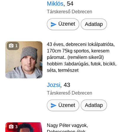
Miklós
, 54
Társkereső Debrecen
Üzenet
Adatlap
43 éves, debreceni lokálpatrióta,
1
170cm 75kg sportos, keresem
páromat.. (remélem sikerűl)
hobbim :labdarúgás, futok, bicikli,
séta, természet
Jozsi
, 43
Társkereső Debrecen
Üzenet
Adatlap
Nagy Péter vagyok,
3
Debrecenben élek.