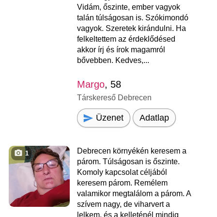
Vidám, őszinte, ember vagyok
talán túlságosan is. Szókimondó
vagyok. Szeretek kirándulni. Ha
felkeltettem az érdeklődésed
akkor írj és írok magamról
bővebben. Kedves,...
Margo
, 58
Társkereső Debrecen
Üzenet
Adatlap
Debrecen környékén keresem a
1
párom. Túlságosan is őszinte.
Komoly kapcsolat céljából
keresem párom. Remélem
valamikor megtalálom a párom. A
szívem nagy, de viharvert a
lelkem, és a kelleténél mindig