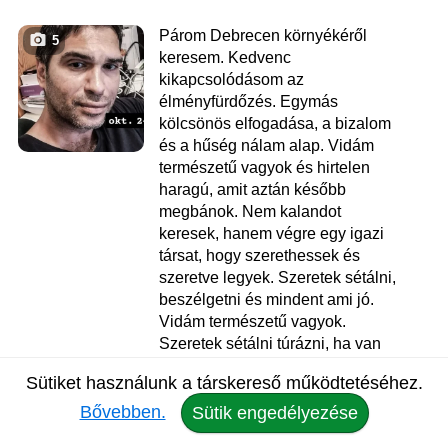
Párom Debrecen környékéről
5
keresem. Kedvenc
kikapcsolódásom az
élményfürdőzés. Egymás
kölcsönös elfogadása, a bizalom
és a hűség nálam alap. Vidám
természetű vagyok és hirtelen
haragú, amit aztán később
megbánok. Nem kalandot
keresek, hanem végre egy igazi
társat, hogy szerethessek és
szeretve legyek. Szeretek sétálni,
beszélgetni és mindent ami jó.
Vidám természetű vagyok.
Szeretek sétálni túrázni, ha van
alkalmam akkor utazni is. Komoly
Sütiket használunk a társkereső működtetéséhez.
kapcsolat céljából regisztráltam
az oldalra. Távolság...
Bővebben.
Sütik engedélyezése