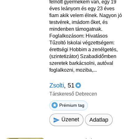
felnőtt gyermekem van, egy 19
éves leányom és egy 23 éves
fiam akik velem élnek. Nagyon jó
testvérek, imádom őket, és
mindenben támogatnak.
Foglalkozásom: Hivatásos
Tűzoltó Iskolai végzettségem:
érettségi Hobbim a zenélgetés,
(szintetizátor) Szabadidőmben
szeretek barkácsolni, autóval
foglalkozni, moziba,...
Zsolti
, 51
Társkereső Debrecen
Prémium tag
Üzenet
Adatlap