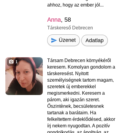
ahhoz, hogy az ember jól...
Anna
, 58
Társkereső Debrecen
Üzenet
Adatlap
Társam Debrecen környékéről
1
keresem. Komolyan gondolom a
társkeresést. Nyitott
személyiségnek tartom magam,
szeretek új emberekkel
megismerkedni. Keresem a
párom, aki igazán szeret.
Őszintènek, becsületesnek
tartanak a barátaim. Ha
felkeltettem érdeklődésed, akkor
írj nekem nyugodtan. A pozitív
gondolkodás, az ápoltság, az