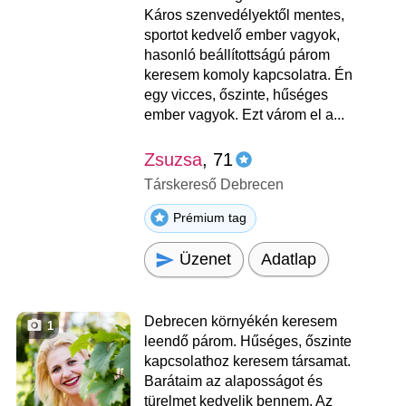
Káros szenvedélyektől mentes,
sportot kedvelő ember vagyok,
hasonló beállítottságú párom
keresem komoly kapcsolatra. Én
egy vicces, őszinte, hűséges
ember vagyok. Ezt várom el a...
Zsuzsa
, 71
Társkereső Debrecen
Prémium tag
Üzenet
Adatlap
Debrecen környékén keresem
1
leendő párom. Hűséges, őszinte
kapcsolathoz keresem társamat.
Barátaim az alaposságot és
türelmet kedvelik bennem. Az