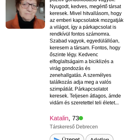
Nyugodt, kedves, megértő társat
keresek. Mivel hitvallásom, hogy
az emberi kapcsolatok mozgatják
a világot, így a párkapcsolat is
rendkívül fontos számomra.
Szabad vagyok, egyedülállóan,
keresem a társam. Fontos, hogy
őszinte légy. Kedvenc
elfoglaltságaim a biciklizés a
virág gondozás és
zenehallgatás. A személyes
találkozás adja meg a valós
szimpátiát. Párkapcsolatot
keresek. Teljesen átlagos, ámde
vidám és szeretettel teli életet...
Katalin
, 73
Társkereső Debrecen
Üzenet
Adatlap