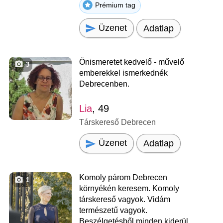
Prémium tag
Üzenet
Adatlap
Önismeretet kedvelő - művelő
3
emberekkel ismerkednék
Debrecenben.
Lia
, 49
Társkereső Debrecen
Üzenet
Adatlap
Komoly párom Debrecen
1
környékén keresem. Komoly
társkereső vagyok. Vidám
természetű vagyok.
Beszélgetésből minden kiderül.