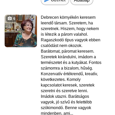
Debrecen környékén keresem
6
leendő társam. Szeretem, ha
szeretnek. Hiszem, hogy nekem
is létezik a párom valahol.
Ragaszkodó típus vagyok ebben
csalódást nem okozok.
Barátomat, páromat keresem.
Szeretek kirándulni, imádom a
természetet és a kutyákat. Fontos
számomra a bizalom, hűség.
Konzervatív értékrendű, kreatív,
következetes. Komoly
kapcsolatot keresek, szeretek
szeretni és szeretve lenni.
Imádok utazni. Barátságos
vagyok, jó szívű és felettébb
szókimondó. Benne vagyok
mindenben, ami...