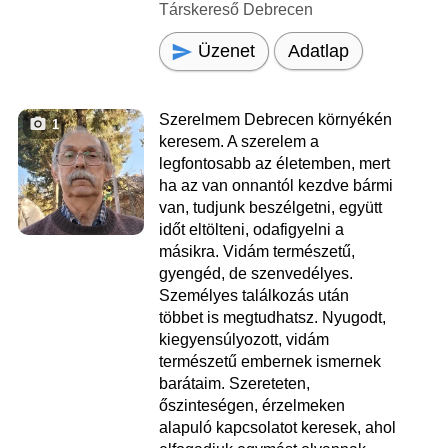
Társkereső Debrecen
Üzenet
Adatlap
Szerelmem Debrecen környékén
1
keresem. A szerelem a
legfontosabb az életemben, mert
ha az van onnantól kezdve bármi
van, tudjunk beszélgetni, együtt
időt eltölteni, odafigyelni a
másikra. Vidám természetű,
gyengéd, de szenvedélyes.
Személyes találkozás után
többet is megtudhatsz. Nyugodt,
kiegyensúlyozott, vidám
természetű embernek ismernek
barátaim. Szereteten,
őszinteségen, érzelmeken
alapuló kapcsolatot keresek, ahol