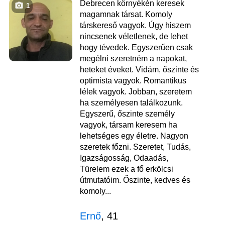
Debrecen környékén keresek
1
magamnak társat. Komoly
társkereső vagyok. Úgy hiszem
nincsenek véletlenek, de lehet
hogy tévedek. Egyszerűen csak
megélni szeretném a napokat,
heteket éveket. Vidám, őszinte és
optimista vagyok. Romantikus
lélek vagyok. Jobban, szeretem
ha személyesen találkozunk.
Egyszerű, őszinte személy
vagyok, társam keresem ha
lehetséges egy életre. Nagyon
szeretek főzni. Szeretet, Tudás,
Igazságosság, Odaadás,
Türelem ezek a fő erkölcsi
útmutatóim. Őszinte, kedves és
komoly...
Ernő
, 41