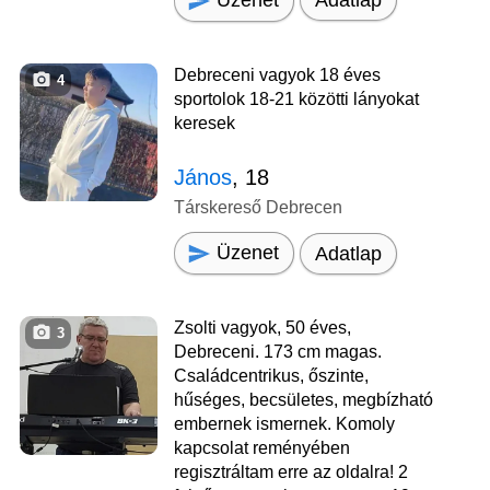
Adatlap
Debreceni vagyok 18 éves
4
sportolok 18-21 közötti lányokat
keresek
János
, 18
Társkereső Debrecen
Üzenet
Adatlap
Zsolti vagyok, 50 éves,
3
Debreceni. 173 cm magas.
Családcentrikus, őszinte,
hűséges, becsületes, megbízható
embernek ismernek. Komoly
kapcsolat reményében
regisztráltam erre az oldalra! 2