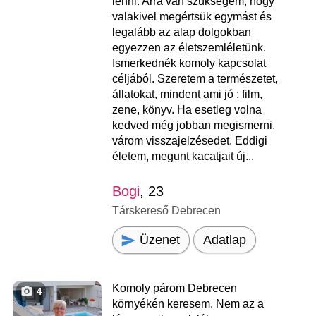
lenni. Arra van szükségem, hogy
valakivel megértsük egymást és
legalább az alap dolgokban
egyezzen az életszemléletünk.
Ismerkednék komoly kapcsolat
céljából. Szeretem a természetet,
állatokat, mindent ami jó : film,
zene, könyv. Ha esetleg volna
kedved még jobban megismerni,
várom visszajelzésedet. Eddigi
életem, megunt kacatjait új...
Bogi
, 23
Társkereső Debrecen
Üzenet
Adatlap
Komoly párom Debrecen
4
környékén keresem. Nem az a