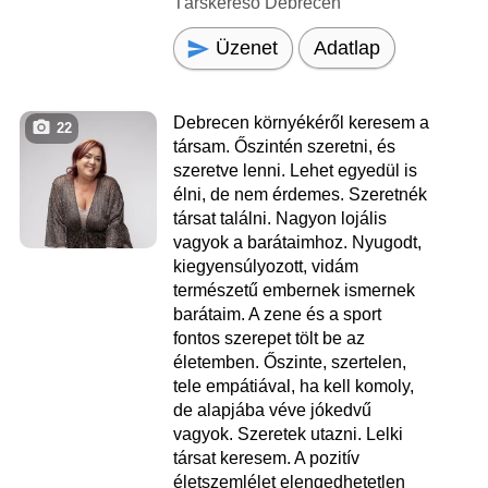
Társkereső Debrecen
Üzenet
Adatlap
Debrecen környékéről keresem a
22
társam. Őszintén szeretni, és
szeretve lenni. Lehet egyedül is
élni, de nem érdemes. Szeretnék
társat találni. Nagyon lojális
vagyok a barátaimhoz. Nyugodt,
kiegyensúlyozott, vidám
természetű embernek ismernek
barátaim. A zene és a sport
fontos szerepet tölt be az
életemben. Őszinte, szertelen,
tele empátiával, ha kell komoly,
de alapjába véve jókedvű
vagyok. Szeretek utazni. Lelki
társat keresem. A pozitív
életszemlélet elengedhetetlen