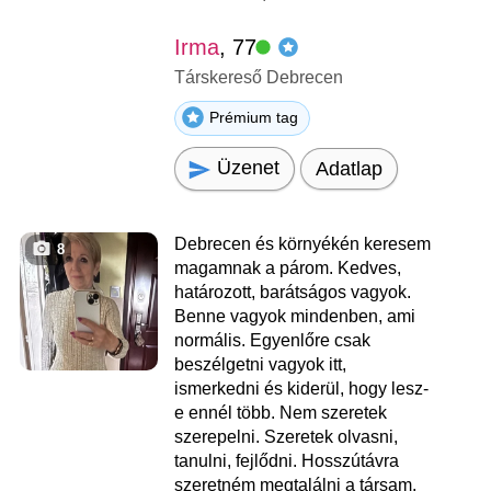
Irma
, 77
Társkereső Debrecen
Prémium tag
Üzenet
Adatlap
Debrecen és környékén keresem
8
magamnak a párom. Kedves,
határozott, barátságos vagyok.
Benne vagyok mindenben, ami
normális. Egyenlőre csak
beszélgetni vagyok itt,
ismerkedni és kiderül, hogy lesz-
e ennél több. Nem szeretek
szerepelni. Szeretek olvasni,
tanulni, fejlődni. Hosszútávra
szeretném megtalálni a társam.