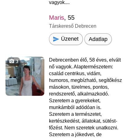
vagyok....
Maris
, 55
Társkereső Debrecen
Üzenet
Adatlap
Debrecenben élő, 58 éves, elvált
3
nő vagyok. Alaptermészetem:
család centrikus, vidám,
humoros, megbízható, segítőkész
másokon, türelmes, pontos,
rendszerető, alkalmazkodó.
Szeretem a gyerekeket,
munkámból adódóan is.
Szeretem a természetet,
kertészkedést, állatokat, sütést-
főzést. Nem szeretek unatkozni.
Szeretem a jókedvet, de