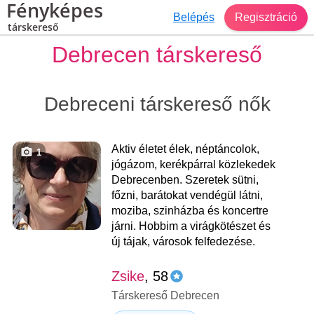
Fényképes
Belépés
Regisztráció
társkereső
Debrecen társkereső
Debreceni társkereső nők
Aktiv életet élek, néptáncolok,
1
jógázom, kerékpárral közlekedek
Debrecenben. Szeretek sütni,
főzni, barátokat vendégül látni,
moziba, szinházba és koncertre
járni. Hobbim a virágkötészet és
új tájak, városok felfedezése.
Zsike
, 58
Társkereső Debrecen