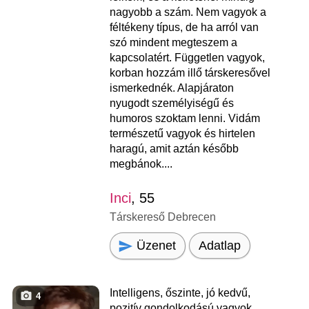
nagyobb a szám. Nem vagyok a
féltékeny típus, de ha arról van
szó mindent megteszem a
kapcsolatért. Független vagyok,
korban hozzám illő társkeresővel
ismerkednék. Alapjáraton
nyugodt személyiségű és
humoros szoktam lenni. Vidám
természetű vagyok és hirtelen
haragú, amit aztán később
megbánok....
Inci
, 55
Társkereső Debrecen
Üzenet
Adatlap
Intelligens, őszinte, jó kedvű,
4
pozitív gondolkodású vagyok.