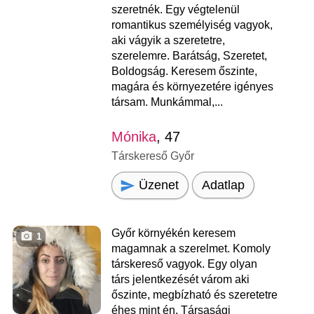
szeretnék. Egy végtelenül
romantikus személyiség vagyok,
aki vágyik a szeretetre,
szerelemre. Barátság, Szeretet,
Boldogság. Keresem őszinte,
magára és környezetére igényes
társam. Munkámmal,...
Mónika
, 47
Társkereső Győr
Üzenet
Adatlap
Győr környékén keresem
1
magamnak a szerelmet. Komoly
társkereső vagyok. Egy olyan
társ jelentkezését várom aki
őszinte, megbízható és szeretetre
éhes mint én. Társasági