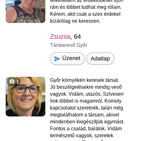
felkeltettem az érdeklődését írjon
rám és többet tudhat meg rólam.
Kérem, akit csak a szex érdekel
kizárólag ne keressen.
Zsuzsa
, 64
Társkereső Győr
Üzenet
Adatlap
Győr környékén keresek társat.
1
Jó beszélgetésekre mindig vevő
vagyok. Vidám, utazós, Szívesen
írok többet is magamról, Komoly
kapcsolatot szeretnék, talán még
megtalálhatom a társam, akivel
mindenben kiegészítjük egymást.
Fontos a család, barátok. Vidám
természetű vagyok, szeretek