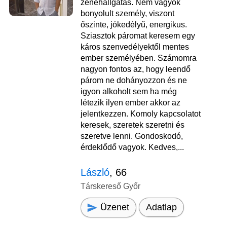
zenehallgatás. Nem vagyok
bonyolult személy, viszont
őszinte, jókedélyű, energikus.
Sziasztok páromat keresem egy
káros szenvedélyektől mentes
ember személyében. Számomra
nagyon fontos az, hogy leendő
párom ne dohányozzon és ne
igyon alkoholt sem ha még
létezik ilyen ember akkor az
jelentkezzen. Komoly kapcsolatot
keresek, szeretek szeretni és
szeretve lenni. Gondoskodó,
érdeklődő vagyok. Kedves,...
László
, 66
Társkereső Győr
Üzenet
Adatlap