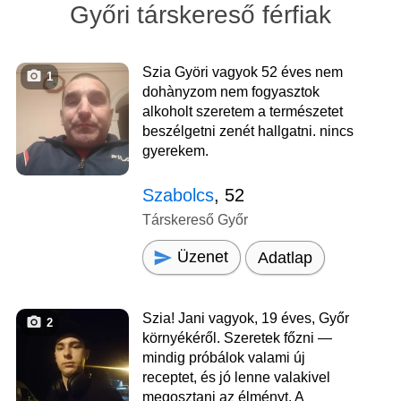
Győri társkereső férfiak
Szia Györi vagyok 52 éves nem
1
dohànyzom nem fogyasztok
alkoholt szeretem a természetet
beszélgetni zenét hallgatni. nincs
gyerekem.
Szabolcs
, 52
Társkereső Győr
Üzenet
Adatlap
Szia! Jani vagyok, 19 éves, Győr
2
környékéről. Szeretek főzni —
mindig próbálok valami új
receptet, és jó lenne valakivel
megosztani az élményt. A