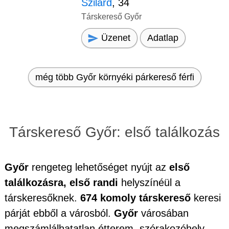
Szilárd
, 34
Társkereső Győr
Üzenet
Adatlap
még több Győr környéki párkereső férfi
Társkereső Győr: első találkozás
Győr
rengeteg lehetőséget nyújt az
első
találkozásra, első randi
helyszínéül a
társkeresőknek.
674 komoly társkereső
keresi
párját ebből a városból.
Győr
városában
megszámlálhatatlan étterem, szórakozóhely,