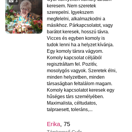
3
keresem. Nem szeretek
szerepelni. Igyekszem
megfelelni, alkalmazkodni a
másikhoz. Párkapcsolatot, vagy
barátot keresek, hosszú távra.
Vicces és egyben komoly is
tudok lenni ha a helyzet kívánja.
Egy komoly társra vágyom.
Komoly kapcsolat céljából
regisztráltam fel. Pozitív,
mosolygós vagyok. Szeretek élni,
minden helyzetben, minden
társaságban feltalálom magam.
Komoly kapcsolatot keresek egy
hűséges társ személyében.
Maximalista, céltudatos,
talpraesett, toleráns,...
Erika
, 75