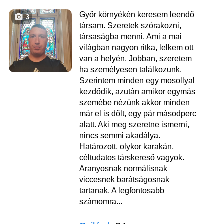
Győr környékén keresem leendő
3
társam. Szeretek szórakozni,
társaságba menni. Ami a mai
világban nagyon ritka, lelkem ott
van a helyén. Jobban, szeretem
ha személyesen találkozunk.
Szerintem minden egy mosollyal
kezdődik, azután amikor egymás
szemébe nézünk akkor minden
már el is dőlt, egy pár másodperc
alatt. Aki meg szeretne ismerni,
nincs semmi akadálya.
Határozott, olykor karakán,
céltudatos társkereső vagyok.
Aranyosnak normálisnak
viccesnek barátságosnak
tartanak. A legfontosabb
számomra...