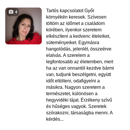
Tartós kapcsolatot Győr
4
környékén keresek. Szívesen
töltöm az időmet a családom
körében, ilyenkor szeretem
elkészíteni a kedvenc ételeiket,
süteményeiket. Egymásra
hangolódás, jelenlét, összeérve
elalvás. A szerelem a
legfontosabb az életemben, mert
ha az van onnantól kezdve bármi
van, tudjunk beszélgetni, együtt
időt eltölteni, odafigyelni a
másikra. Nagyon szeretem a
természetet, különösen a
hegyvidéki tájat. Érzékeny szívű
és hűséges vagyok. Szeretek
szórakozni, társaságba menni. A
kérdés...