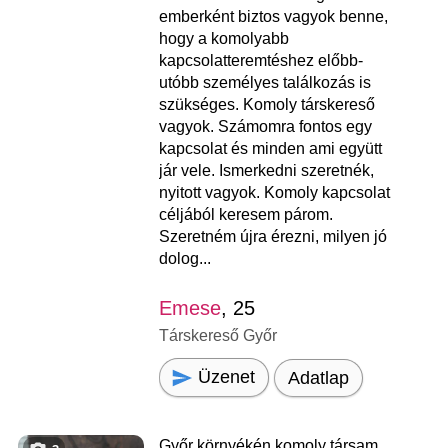
emberként biztos vagyok benne,
hogy a komolyabb
kapcsolatteremtéshez előbb-
utóbb személyes találkozás is
szükséges. Komoly társkereső
vagyok. Számomra fontos egy
kapcsolat és minden ami együtt
jár vele. Ismerkedni szeretnék,
nyitott vagyok. Komoly kapcsolat
céljából keresem párom.
Szeretném újra érezni, milyen jó
dolog...
Emese
, 25
Társkereső Győr
Üzenet
Adatlap
Győr környékén komoly társam