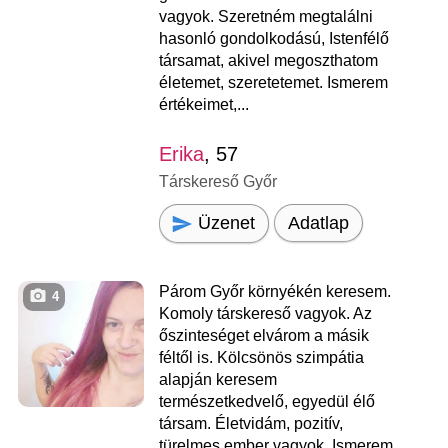
vagyok. Szeretném megtalálni
hasonló gondolkodású, Istenfélő
társamat, akivel megoszthatom
életemet, szeretetemet. Ismerem
értékeimet,...
Erika
, 57
Társkereső Győr
Üzenet
Adatlap
Párom Győr környékén keresem.
4
Komoly társkereső vagyok. Az
őszinteséget elvárom a másik
féltől is. Kölcsönös szimpátia
alapján keresem
természetkedvelő, egyedül élő
társam. Életvidám, pozitív,
türelmes ember vagyok. Ismerem