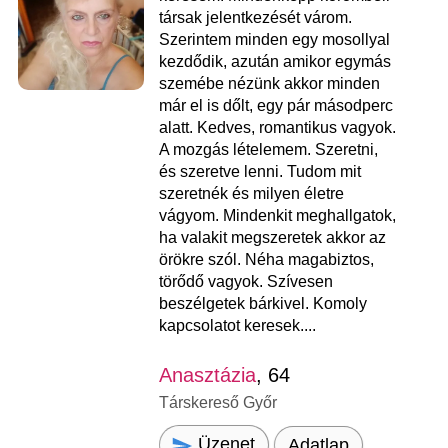
társak jelentkezését várom.
Szerintem minden egy mosollyal
kezdődik, azután amikor egymás
szemébe nézünk akkor minden
már el is dőlt, egy pár másodperc
alatt. Kedves, romantikus vagyok.
A mozgás lételemem. Szeretni,
és szeretve lenni. Tudom mit
szeretnék és milyen életre
vágyom. Mindenkit meghallgatok,
ha valakit megszeretek akkor az
örökre szól. Néha magabiztos,
törődő vagyok. Szívesen
beszélgetek bárkivel. Komoly
kapcsolatot keresek....
Anasztázia
, 64
Társkereső Győr
Üzenet
Adatlap