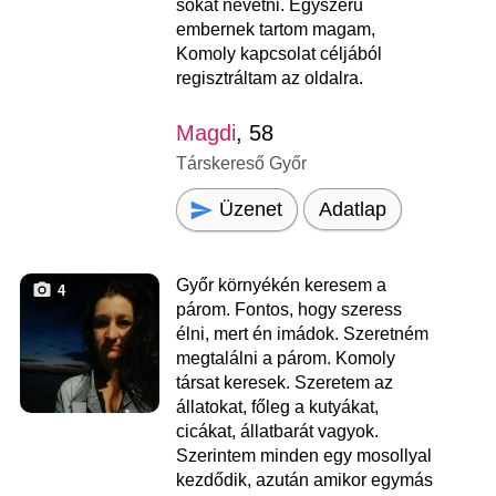
sokat nevetni. Egyszerű
embernek tartom magam,
Komoly kapcsolat céljából
regisztráltam az oldalra.
Magdi
, 58
Társkereső Győr
Üzenet
Adatlap
Győr környékén keresem a
4
párom. Fontos, hogy szeress
élni, mert én imádok. Szeretném
megtalálni a párom. Komoly
társat keresek. Szeretem az
állatokat, főleg a kutyákat,
cicákat, állatbarát vagyok.
Szerintem minden egy mosollyal
kezdődik, azután amikor egymás