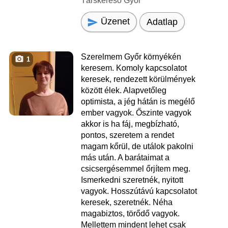
Társkereső Győr
Üzenet
Adatlap
Szerelmem Győr környékén
1
keresem. Komoly kapcsolatot
keresek, rendezett körülmények
között élek. Alapvetőleg
optimista, a jég hátán is megélő
ember vagyok. Őszinte vagyok
akkor is ha fáj, megbízható,
pontos, szeretem a rendet
magam kőrül, de utálok pakolni
más után. A barátaimat a
csicsergésemmel őrjítem meg.
Ismerkedni szeretnék, nyitott
vagyok. Hosszútávú kapcsolatot
keresek, szeretnék. Néha
magabiztos, törődő vagyok.
Mellettem mindent lehet csak