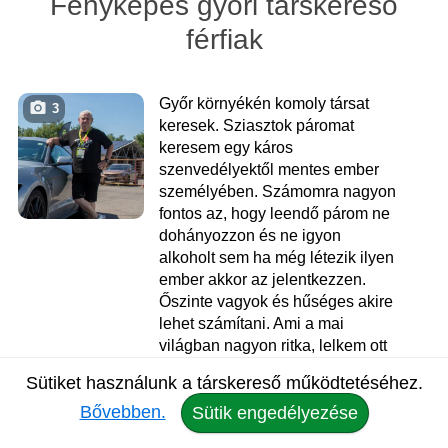
Fényképes győri társkereső
férfiak
Győr környékén komoly társat
3
keresek. Sziasztok páromat
keresem egy káros
szenvedélyektől mentes ember
személyében. Számomra nagyon
fontos az, hogy leendő párom ne
dohányozzon és ne igyon
alkoholt sem ha még létezik ilyen
ember akkor az jelentkezzen.
Őszinte vagyok és hűséges akire
lehet számítani. Ami a mai
világban nagyon ritka, lelkem ott
van a helyén. Kedves, szerető és
Sütiket használunk a társkereső működtetéséhez.
humoros embernek tartom
Bővebben.
magam. Szeretnék ismerkedni és
Sütik engedélyezése
komoly társat találni. Keresek,