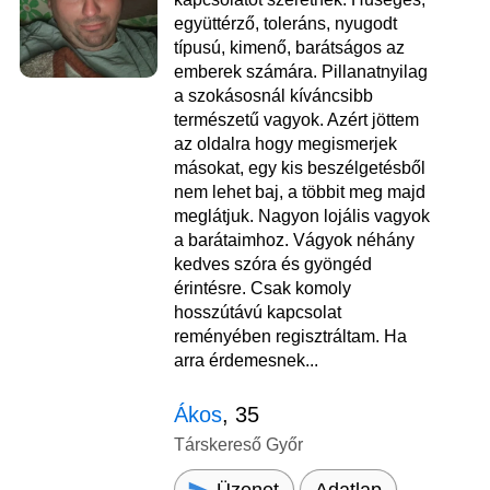
együttérző, toleráns, nyugodt
típusú, kimenő, barátságos az
emberek számára. Pillanatnyilag
a szokásosnál kíváncsibb
természetű vagyok. Azért jöttem
az oldalra hogy megismerjek
másokat, egy kis beszélgetésből
nem lehet baj, a többit meg majd
meglátjuk. Nagyon lojális vagyok
a barátaimhoz. Vágyok néhány
kedves szóra és gyöngéd
érintésre. Csak komoly
hosszútávú kapcsolat
reményében regisztráltam. Ha
arra érdemesnek...
Ákos
, 35
Társkereső Győr
Üzenet