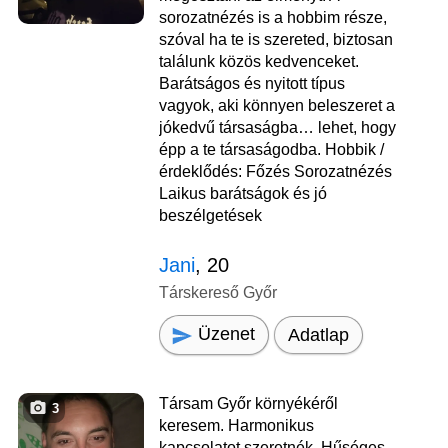
sorozatnézés is a hobbim része,
szóval ha te is szereted, biztosan
találunk közös kedvenceket.
Barátságos és nyitott típus
vagyok, aki könnyen beleszeret a
jókedvű társaságba… lehet, hogy
épp a te társaságodba. Hobbik /
érdeklődés: Főzés Sorozatnézés
Laikus barátságok és jó
beszélgetések
Jani
, 20
Társkereső Győr
Üzenet
Adatlap
Társam Győr környékéről
3
keresem. Harmonikus
kapcsolatot szeretnék. Hűséges,