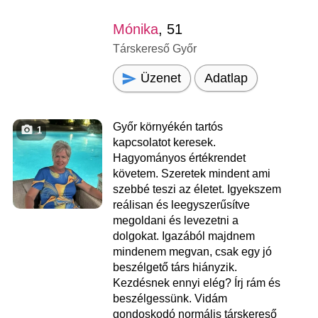
Mónika
, 51
Társkereső Győr
Üzenet
Adatlap
Győr környékén tartós
1
kapcsolatot keresek.
Hagyományos értékrendet
követem. Szeretek mindent ami
szebbé teszi az életet. Igyekszem
reálisan és leegyszerűsítve
megoldani és levezetni a
dolgokat. Igazából majdnem
mindenem megvan, csak egy jó
beszélgető társ hiányzik.
Kezdésnek ennyi elég? Írj rám és
beszélgessünk. Vidám
gondoskodó normális társkereső