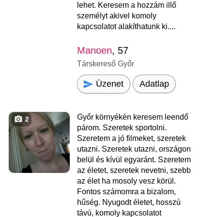
lehet. Keresem a hozzám illő
személyt akivel komoly
kapcsolatot alakíthatunk ki....
Manoen
, 57
Társkereső Győr
Üzenet
Adatlap
Győr környékén keresem leendő
2
párom. Szeretek sportolni.
Szeretem a jó filmeket, szeretek
utazni. Szeretek utazni, országon
belül és kívül egyaránt. Szeretem
az életet, szeretek nevetni, szebb
az élet ha mosoly vesz körül.
Fontos számomra a bizalom,
hűség. Nyugodt életet, hosszú
távú, komoly kapcsolatot