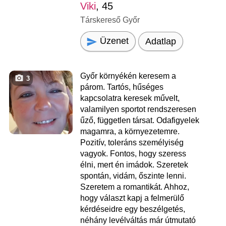
Viki
, 45
Társkereső Győr
Üzenet
Adatlap
Győr környékén keresem a
3
párom. Tartós, hűséges
kapcsolatra keresek művelt,
valamilyen sportot rendszeresen
űző, független társat. Odafigyelek
magamra, a környezetemre.
Pozitív, toleráns személyiség
vagyok. Fontos, hogy szeress
élni, mert én imádok. Szeretek
spontán, vidám, őszinte lenni.
Szeretem a romantikát. Ahhoz,
hogy választ kapj a felmerülő
kérdéseidre egy beszélgetés,
néhány levélváltás már útmutató