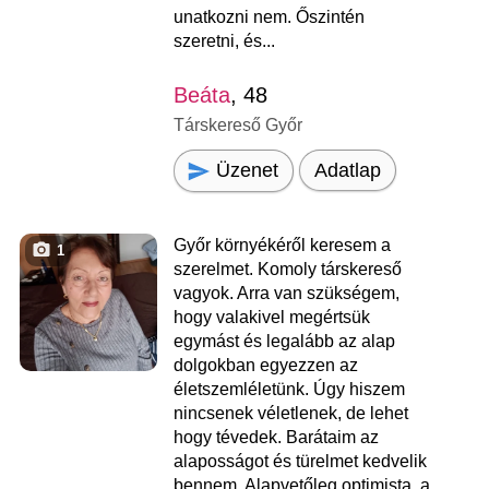
unatkozni nem. Őszintén
szeretni, és...
Beáta
, 48
Társkereső Győr
Üzenet
Adatlap
Győr környékéről keresem a
1
szerelmet. Komoly társkereső
vagyok. Arra van szükségem,
hogy valakivel megértsük
egymást és legalább az alap
dolgokban egyezzen az
életszemléletünk. Úgy hiszem
nincsenek véletlenek, de lehet
hogy tévedek. Barátaim az
alaposságot és türelmet kedvelik
bennem. Alapvetőleg optimista, a