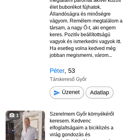
megtalálni páromat akivel közös
élet buborékot fújhatok.
Állandóságra és minőségre
vágyom. Remélem megtalálom a
társam, a nagy Ő-t, aki engem
keres. Pozitív beállítottságú
vagyok és ismerkedni vagyok itt.
Ha esetleg volna kedved még
jobban megismerni, várom...
Péter
, 53
Társkereső Győr
Üzenet
Adatlap
Szerelmem Győr környékéről
1
keresem. Kedvenc
elfoglaltságaim a biciklizés a
virág gondozás és