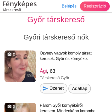
Fényképes
Belépés
Regisztráció
társkereső
Győr társkereső
Győri társkereső nők
Özvegy vagyok komoly társat
2
keresek. Győr és környéke.
Ági
, 63
Társkereső Győr
Üzenet
Adatlap
Párom Győr környékéről
3
keresem. Mindenképp korombeli