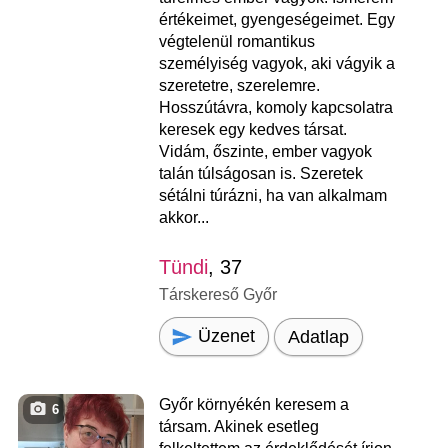
értékeimet, gyengeségeimet. Egy
végtelenül romantikus
személyiség vagyok, aki vágyik a
szeretetre, szerelemre.
Hosszútávra, komoly kapcsolatra
keresek egy kedves társat.
Vidám, őszinte, ember vagyok
talán túlságosan is. Szeretek
sétálni túrázni, ha van alkalmam
akkor...
Tündi
, 37
Társkereső Győr
Üzenet
Adatlap
Győr környékén keresem a
6
társam. Akinek esetleg