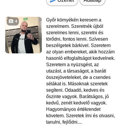
Adatlap
Győr környékén keresem a
4
szerelmem. Szeretnék újból
szerelmes lenni, szeretni és
törődni, fontos lenni. Szívesen
beszélgetek bárkivel. Szeretem
az olyan embereket, akik hozzám
hasonló elfoglaltságot kedvelnek.
Szeretem a nyüzsgést, az
utazást, a társaságot, a baráti
összejöveteleket, de a csendes
sétákat is. Másoknak szeretek
segíteni. Odaadó, kedves és
őszinte vagyok. Barátságos, jó
kedvű, zenét kedvelő vagyok.
Hagyományos értékrendet
követem. Szeretek írni és olvasni,
tanulni, fejlődni....