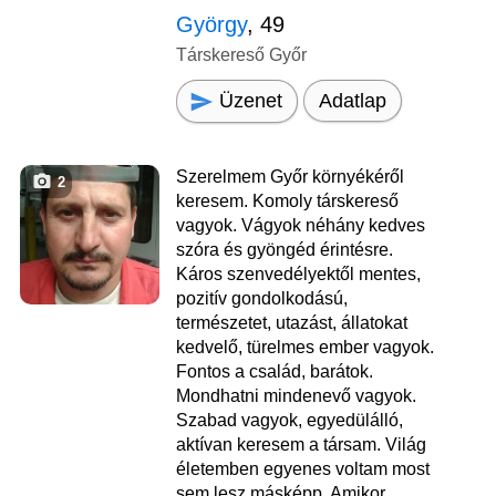
György
, 49
Társkereső Győr
Üzenet
Adatlap
Szerelmem Győr környékéről
2
keresem. Komoly társkereső
vagyok. Vágyok néhány kedves
szóra és gyöngéd érintésre.
Káros szenvedélyektől mentes,
pozitív gondolkodású,
természetet, utazást, állatokat
kedvelő, türelmes ember vagyok.
Fontos a család, barátok.
Mondhatni mindenevő vagyok.
Szabad vagyok, egyedülálló,
aktívan keresem a társam. Világ
életemben egyenes voltam most
sem lesz másképp. Amikor