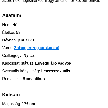
Szeretnék megismerkedni egy 58 és 64 év közötti férfival.
Adataim
Nem:
Nő
Életkor:
58
Névnap:
január 21.
Város:
Zalaegerszeg társkereső
Csillagjegy:
Nyilas
Kapcsolati státusz:
Egyedülálló vagyok
Szexuális irányultság:
Heteroszexuális
Romantika:
Romantikus
Külsőm
Magasság:
176 cm