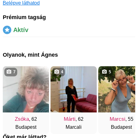
Belépve láthatod
Prémium tagság
Aktív
Olyanok, mint Ágnes
7
4
5
Zsóka
Márti
Marcsi
, 62
, 62
, 55
Budapest
Marcali
Budapest
Őket már láttad?