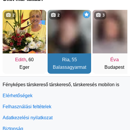
2
2
3
Edith
Ria
Éva
, 60
, 55
Eger
Balassagyarmat
Budapest
Fényképes társkereső társkereső, társkeresés mobilon is
Elérhetőségek
Felhasználási feltételek
Adatkezelési nyilatkozat
Biztonság