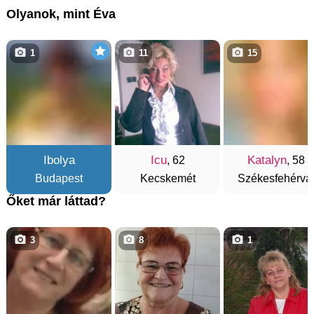
Olyanok, mint Éva
1
11
15
Ibolya
Icu
Katalyn
, 62
, 58
Budapest
Kecskemét
Székesfehérvá
Őket már láttad?
3
8
1