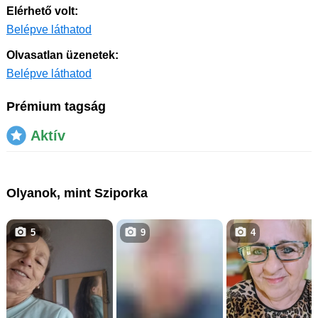
Elérhető volt:
Belépve láthatod
Olvasatlan üzenetek:
Belépve láthatod
Prémium tagság
Aktív
Olyanok, mint Sziporka
5
9
4