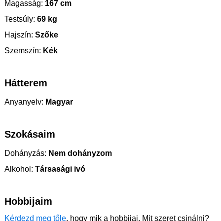
Magasság:
167 cm
Testsúly:
69 kg
Hajszín:
Szőke
Szemszín:
Kék
Hátterem
Anyanyelv:
Magyar
Szokásaim
Dohányzás:
Nem dohányzom
Alkohol:
Társasági ivó
Hobbijaim
Kérdezd meg tőle
, hogy mik a hobbijai. Mit szeret csinálni?