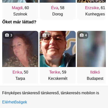
Magdi
Éva
Erzsike
, 60
, 58
, 61
Szolnok
Dorog
Kunhegyes
Őket már láttad?
3
2
4
Erika
Terike
Ildikó
, 50
, 59
Tarpa
Kecskemét
Budapest
Fényképes társkereső társkereső, társkeresés mobilon is
Elérhetőségek