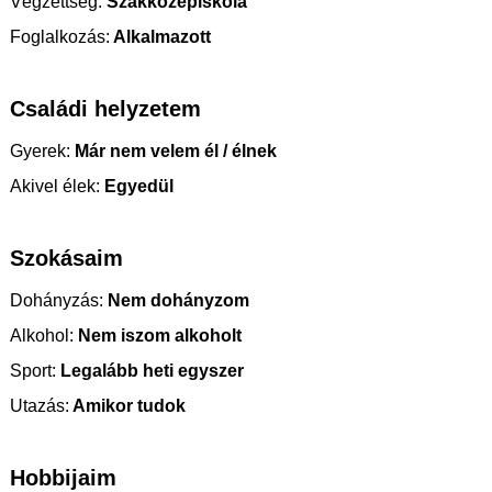
Végzettség:
Szakközépiskola
Foglalkozás:
Alkalmazott
Családi helyzetem
Gyerek:
Már nem velem él / élnek
Akivel élek:
Egyedül
Szokásaim
Dohányzás:
Nem dohányzom
Alkohol:
Nem iszom alkoholt
Sport:
Legalább heti egyszer
Utazás:
Amikor tudok
Hobbijaim