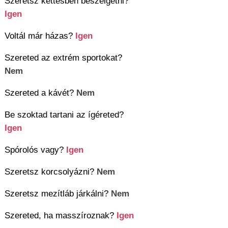
Szeretsz kettesben beszélgetni?
Igen
Voltál már házas?
Igen
Szereted az extrém sportokat?
Nem
Szereted a kávét?
Nem
Be szoktad tartani az ígéreted?
Igen
Spórolós vagy?
Igen
Szeretsz korcsolyázni?
Nem
Szeretsz mezítláb járkálni?
Nem
Szereted, ha masszíroznak?
Igen