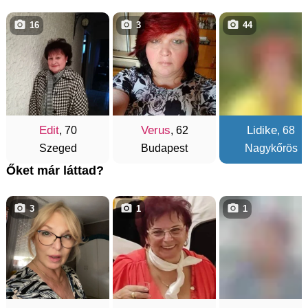
16
3
44
Edit
Verus
Lidike
, 70
, 62
, 68
Szeged
Budapest
Nagykőrös
Őket már láttad?
3
1
1