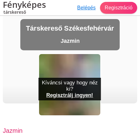
Fényképes
Belépés
Regisztráció
társkereső
Társkereső Székesfehérvár
Jazmin
Kíváncsi vagy hogy néz
ki?
Regisztrálj ingyen!
Jazmin