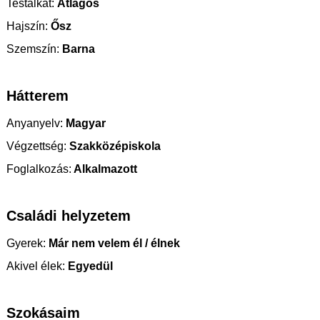
Testalkat:
Átlagos
Hajszín:
Ősz
Szemszín:
Barna
Hátterem
Anyanyelv:
Magyar
Végzettség:
Szakközépiskola
Foglalkozás:
Alkalmazott
Családi helyzetem
Gyerek:
Már nem velem él / élnek
Akivel élek:
Egyedül
Szokásaim