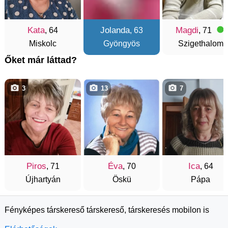
Kata
Jolanda
Magdi
, 64
, 63
, 71
Miskolc
Gyöngyös
Szigethalom
Őket már láttad?
3
13
7
Piros
Éva
Ica
, 71
, 70
, 64
Újhartyán
Öskü
Pápa
Fényképes társkereső társkereső, társkeresés mobilon is