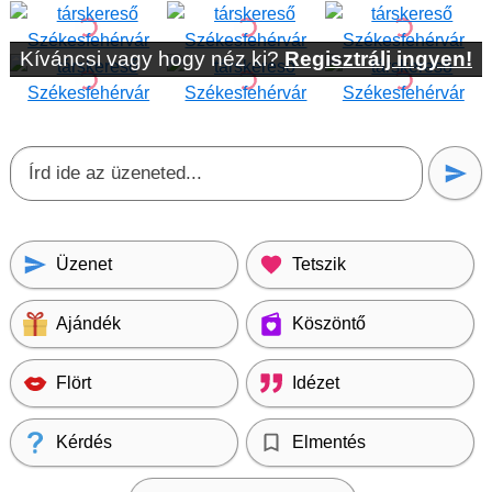
Kíváncsi vagy hogy néz ki?
Regisztrálj ingyen!
Üzenet
Tetszik
Ajándék
Köszöntő
Flört
Idézet
Kérdés
Elmentés