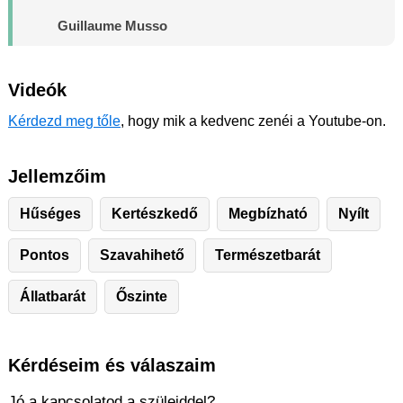
Guillaume Musso
Videók
Kérdezd meg tőle
, hogy mik a kedvenc zenéi a Youtube-on.
Jellemzőim
Hűséges
Kertészkedő
Megbízható
Nyílt
Pontos
Szavahihető
Természetbarát
Állatbarát
Őszinte
Kérdéseim és válaszaim
Jó a kapcsolatod a szüleiddel?