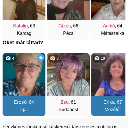
Katalin
Gizus
Anikó
, 63
, 66
, 64
Karcag
Pécs
Mátészalka
Őket már láttad?
4
3
10
Erzsó
Zsu
Erika
, 64
, 61
, 67
Igal
Budapest
Mezőtúr
Fényképes társkereső társkereső, társkeresés mobilon is