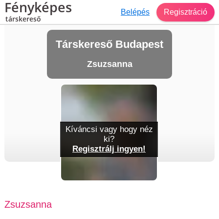
Fényképes
Belépés
Regisztráció
társkereső
Társkereső Budapest
Zsuzsanna
Kíváncsi vagy hogy néz
ki?
Regisztrálj ingyen!
Zsuzsanna