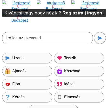
Kíváncsi vagy hogy néz ki?
Regisztrálj ingyen!
Üzenet
Tetszik
Ajándék
Köszöntő
Flört
Idézet
Kérdés
Elmentés