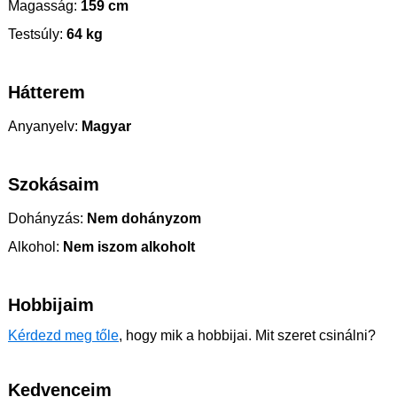
Magasság:
159 cm
Testsúly:
64 kg
Hátterem
Anyanyelv:
Magyar
Szokásaim
Dohányzás:
Nem dohányzom
Alkohol:
Nem iszom alkoholt
Hobbijaim
Kérdezd meg tőle
, hogy mik a hobbijai. Mit szeret csinálni?
Kedvenceim