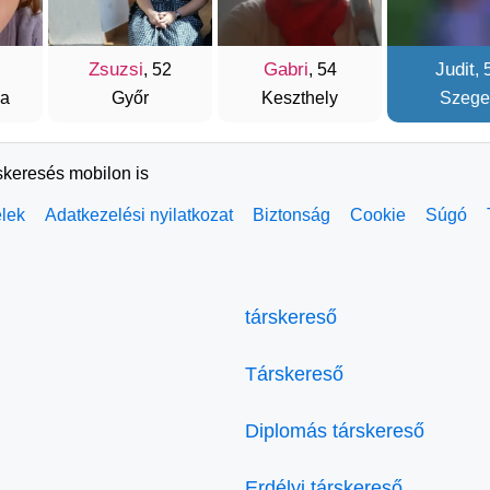
Zsuzsi
Gabri
Judit
, 52
, 54
, 
za
Győr
Keszthely
Szege
skeresés mobilon is
elek
Adatkezelési nyilatkozat
Biztonság
Cookie
Súgó
társkereső
Társkereső
Diplomás társkereső
Erdélyi társkereső