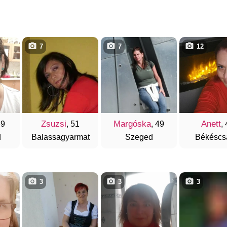
7
7
12
Zsuzsi
Margóska
Anett
49
, 51
, 49
,
d
Balassagyarmat
Szeged
Békéscs
3
3
3