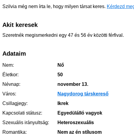
Szilvia még nem írta le, hogy milyen társat keres.
Kérdezd meg
Akit keresek
Szeretnék megismerkedni egy 47 és 56 év közötti férfival.
Adataim
Nem:
Nő
Életkor:
50
Névnap:
november 13.
Város:
Nagydorog társkereső
Csillagjegy:
Ikrek
Kapcsolati státusz:
Egyedülálló vagyok
Szexuális irányultság:
Heteroszexuális
Romantika:
Nem az én stílusom