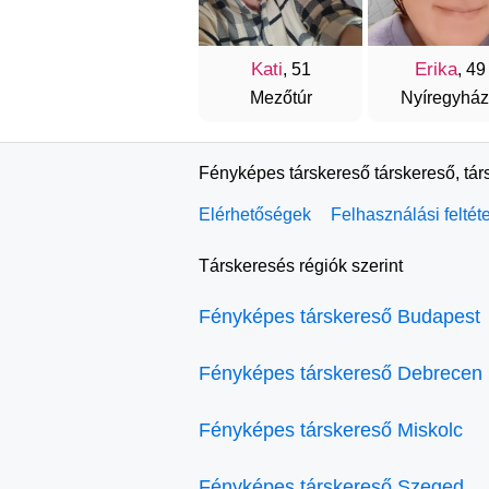
Kati
Erika
, 51
, 49
Mezőtúr
Nyíregyhá
Fényképes társkereső társkereső, tár
Elérhetőségek
Felhasználási feltét
Társkeresés régiók szerint
Fényképes társkereső Budapest
Fényképes társkereső Debrecen
Fényképes társkereső Miskolc
Fényképes társkereső Szeged