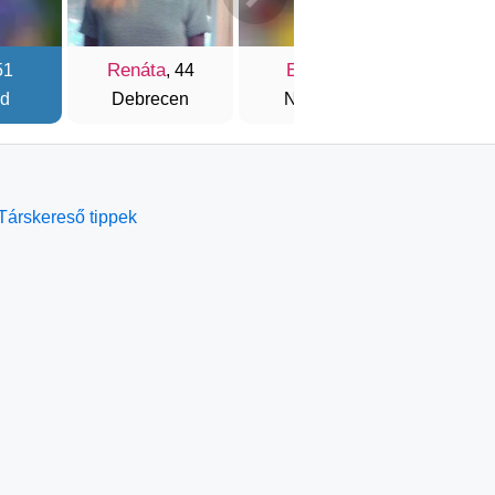
Renáta
Erika
Ci
51
, 44
, 54
d
Debrecen
Nagykáta
Dunaú
Társkereső tippek