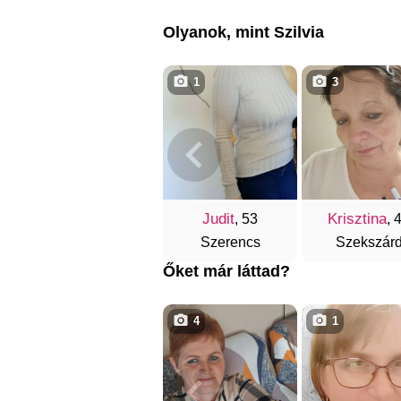
Olyanok, mint Szilvia
1
3
Judit
Krisztina
, 53
, 
Szerencs
Szekszár
Őket már láttad?
4
1