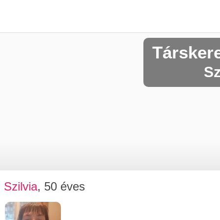
Társker
Sz
Szilvia
, 50 éves