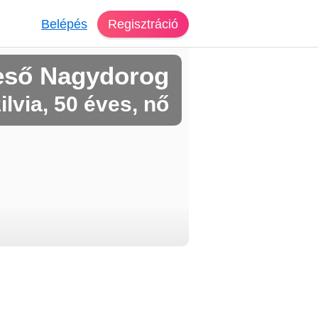
Belépés
Regisztráció
eső Nagydorog
ilvia, 50 éves, nő