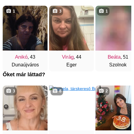
1
3
1
Anikó
Virág
Beáta
, 43
, 44
, 51
Dunaújváros
Eger
Szolnok
Őket már láttad?
3
8
2