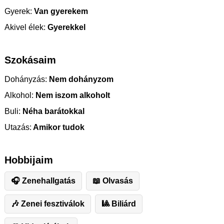
Gyerek:
Van gyerekem
Akivel élek:
Gyerekkel
Szokásaim
Dohányzás:
Nem dohányzom
Alkohol:
Nem iszom alkoholt
Buli:
Néha barátokkal
Utazás:
Amikor tudok
Hobbijaim
🎧 Zenehallgatás
📖 Olvasás
🎶 Zenei fesztiválok
🎱 Biliárd