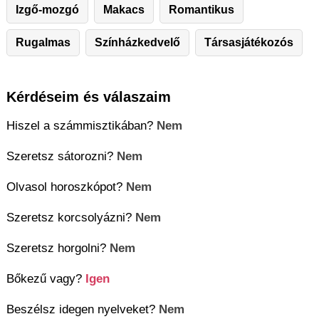
Izgő-mozgó
Makacs
Romantikus
Rugalmas
Színházkedvelő
Társasjátékozós
Kérdéseim és válaszaim
Hiszel a számmisztikában?
Nem
Szeretsz sátorozni?
Nem
Olvasol horoszkópot?
Nem
Szeretsz korcsolyázni?
Nem
Szeretsz horgolni?
Nem
Bőkezű vagy?
Igen
Beszélsz idegen nyelveket?
Nem