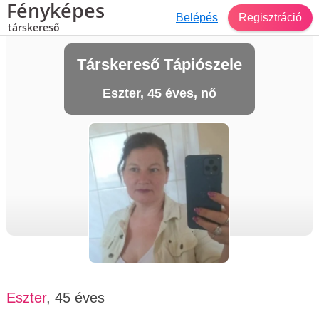
Fényképes
Belépés
Regisztráció
társkereső
Társkereső Tápiószele
Eszter, 45 éves, nő
Eszter
, 45 éves