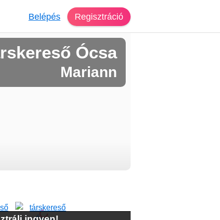
Belépés
Regisztráció
rskereső Ócsa
Mariann
ztrálj ingyen!