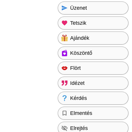
Üzenet
Tetszik
Ajándék
Köszöntő
Flört
Idézet
Kérdés
Elmentés
Elrejtés