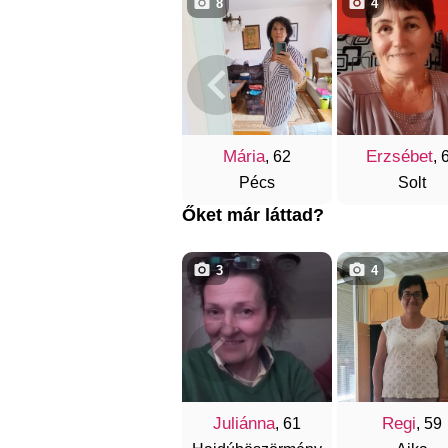
8
4
Mária
Erzsébet
, 62
, 
Pécs
Solt
Őket már láttad?
3
4
Juliánna
Regi
, 61
, 59