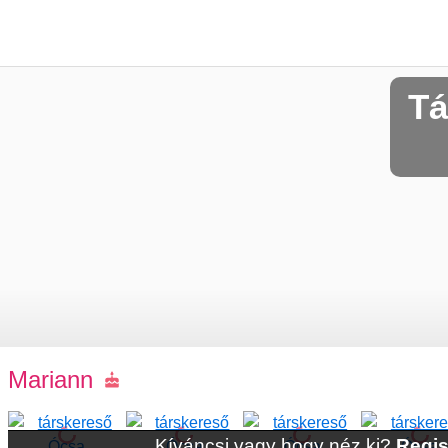
Tá
Mariann
Kíváncsi vagy hogy néz ki?
Regis