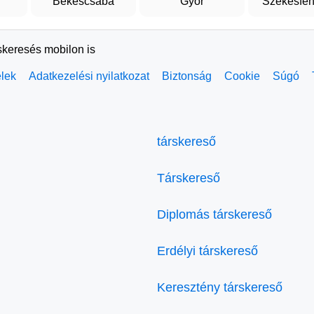
Békéscsaba
Győr
Székesfeh
skeresés mobilon is
elek
Adatkezelési nyilatkozat
Biztonság
Cookie
Súgó
társkereső
Társkereső
Diplomás társkereső
Erdélyi társkereső
Keresztény társkereső