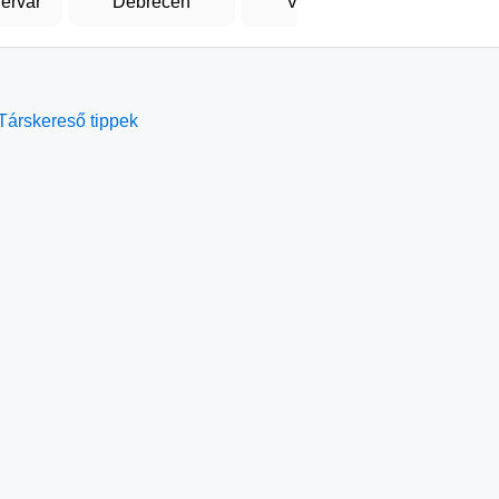
érvár
Debrecen
Várpalota
Szek
Társkereső tippek