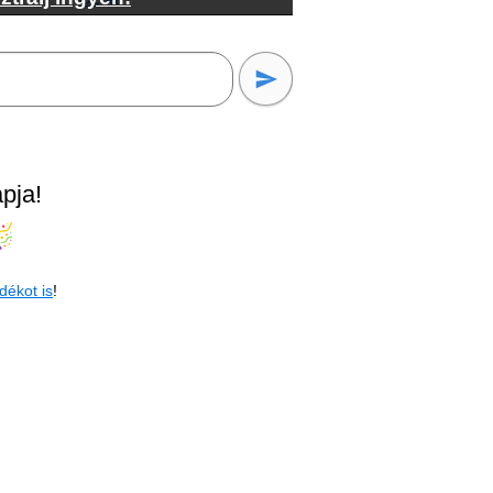
pja!
dékot is
!