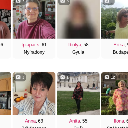
3
3
1
Ipiapacs
Ibolya
Erika
66
, 61
, 58
,
Nyíradony
Gyula
Budape
3
1
12
Anna
Anita
Ilona
, 63
, 55
, 