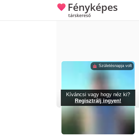
Fényképes
társkereső
Születésnapja volt
Kíváncsi vagy hogy néz ki?
Regisztrálj ingyen!