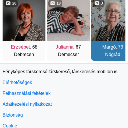
20
19
3
Erzsébet
Julianna
Margó
, 68
, 67
, 73
Debrecen
Demecser
Nógrád
Fényképes társkereső társkereső, társkeresés mobilon is
Elérhetőségek
Felhasználási feltételek
Adatkezelési nyilatkozat
Biztonság
Cookie