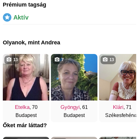
Prémium tagság
Aktív
Olyanok, mint Andrea
13
7
13
Etelka
Gyöngyi
Klári
, 70
, 61
, 71
Budapest
Budapest
Székesfehérvá
Őket már láttad?