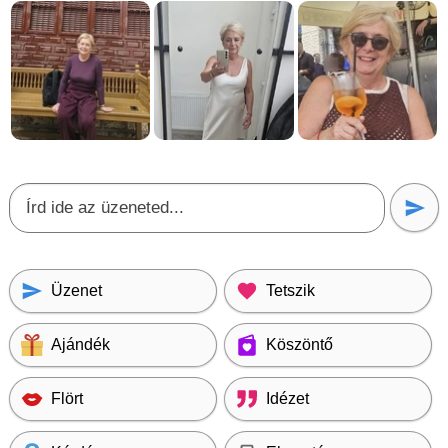
Üzenet
Tetszik
Ajándék
Köszöntő
Flört
Idézet