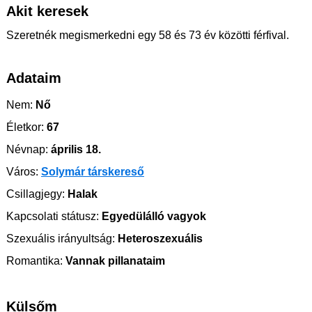
Akit keresek
Szeretnék megismerkedni egy 58 és 73 év közötti férfival.
Adataim
Nem:
Nő
Életkor:
67
Névnap:
április 18.
Város:
Solymár társkereső
Csillagjegy:
Halak
Kapcsolati státusz:
Egyedülálló vagyok
Szexuális irányultság:
Heteroszexuális
Romantika:
Vannak pillanataim
Külsőm