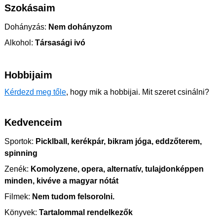
Szokásaim
Dohányzás:
Nem dohányzom
Alkohol:
Társasági ivó
Hobbijaim
Kérdezd meg tőle
, hogy mik a hobbijai. Mit szeret csinálni?
Kedvenceim
Sportok:
Picklball, kerékpár, bikram jóga, eddzőterem,
spinning
Zenék:
Komolyzene, opera, alternatív, tulajdonképpen
minden, kivéve a magyar nótát
Filmek:
Nem tudom felsorolni.
Könyvek:
Tartalommal rendelkezők