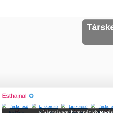
Társk
Esthajnal
Kíváncsi vagy hogy néz ki?
Regis