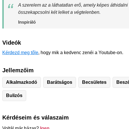
A szerelem az a láthatatlan erő, amely képes áthidalni
összekapcsolni két lelket a végtelenben.
Inspiráló
Videók
Kérdezd meg tőle
, hogy mik a kedvenc zenéi a Youtube-on.
Jellemzőim
Alkalmazkodó
Barátságos
Becsületes
Besz
Bulizós
Kérdéseim és válaszaim
Voltál már házas?
Igen