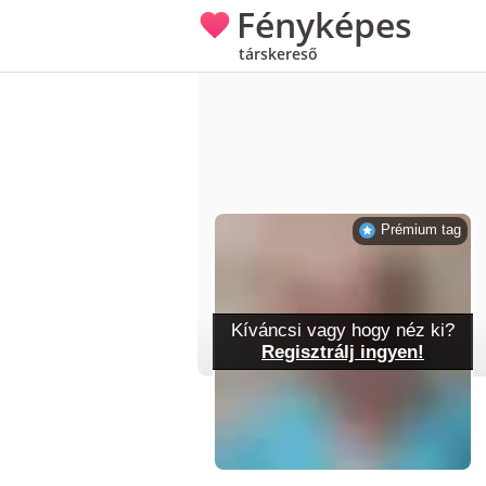
Fényképes
társkereső
Prémium tag
Kíváncsi vagy hogy néz ki?
Regisztrálj ingyen!