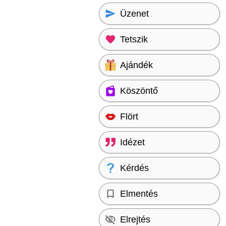
Üzenet
Tetszik
Ajándék
Köszöntő
Flört
Idézet
Kérdés
Elmentés
Elrejtés