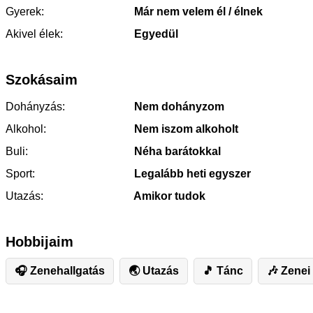
Gyerek:
Már nem velem él / élnek
Akivel élek:
Egyedül
Szokásaim
Dohányzás:
Nem dohányzom
Alkohol:
Nem iszom alkoholt
Buli:
Néha barátokkal
Sport:
Legalább heti egyszer
Utazás:
Amikor tudok
Hobbijaim
🎧 Zenehallgatás
🌏 Utazás
🎵 Tánc
🎶 Zenei