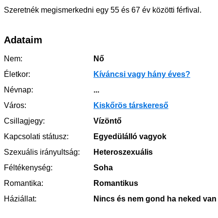
Szeretnék megismerkedni egy 55 és 67 év közötti férfival.
Adataim
Nem:
Nő
Életkor:
Kíváncsi vagy hány éves?
Névnap:
...
Város:
Kiskőrös társkereső
Csillagjegy:
Vízöntő
Kapcsolati státusz:
Egyedülálló vagyok
Szexuális irányultság:
Heteroszexuális
Féltékenység:
Soha
Romantika:
Romantikus
Háziállat:
Nincs és nem gond ha neked van