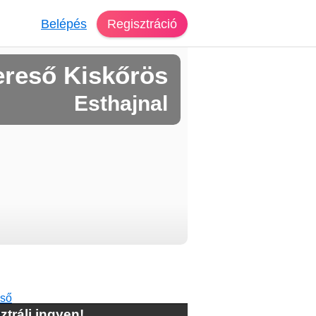
Belépés
Regisztráció
ereső Kiskőrös
Esthajnal
ztrálj ingyen!