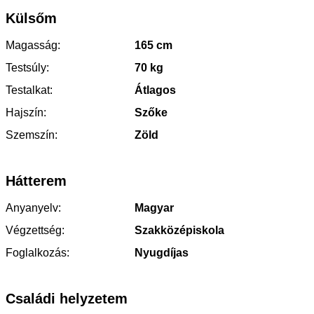
Külsőm
Magasság:
165 cm
Testsúly:
70 kg
Testalkat:
Átlagos
Hajszín:
Szőke
Szemszín:
Zöld
Hátterem
Anyanyelv:
Magyar
Végzettség:
Szakközépiskola
Foglalkozás:
Nyugdíjas
Családi helyzetem