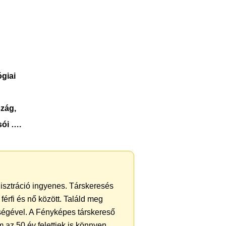
giai
zág,
sói ….
gisztráció ingyenes. Társkeresés
férfi és nő között. Találd meg
ségével. A Fényképes társkereső
 az 50 év felettiek is könnyen