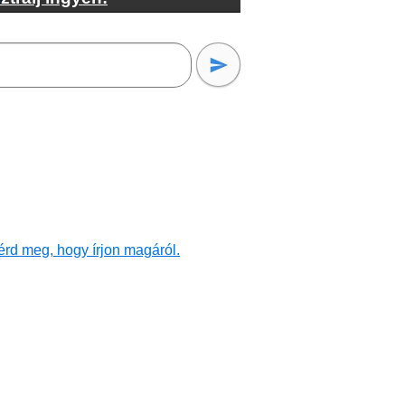
érd meg, hogy írjon magáról.