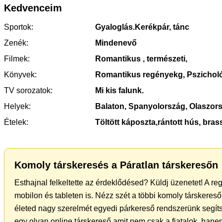
Kedvenceim
Sportok:
Gyaloglás.Kerékpár, tánc
Zenék:
Mindenevő
Filmek:
Romantikus , természeti,
Könyvek:
Romantikus regényekg, Pszicholó
TV sorozatok:
Mi kis falunk.
Helyek:
Balaton, Spanyolország, Olaszors
Ételek:
Töltött káposzta,rántott hús, bras
Komoly társkeresés a Páratlan társkeresőn
Esthajnal felkeltette az érdeklődésed? Küldj üzenetet! A re
mobilon és tableten is. Nézz szét a többi komoly társkereső 
életed nagy szerelmét egyedi párkereső rendszerünk segít
egy olyan online társkereső amit nem csak a fiatalok, hanem