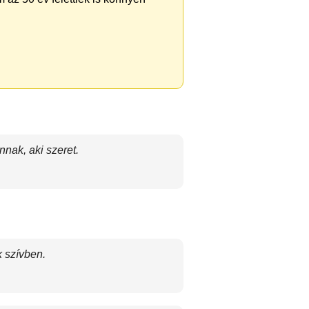
nak, aki szeret.
k szívben.