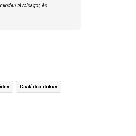
 minden távolságot, és
édes
Családcentrikus