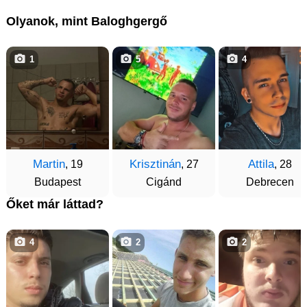
Olyanok, mint Baloghgergő
1
5
4
Martin
Krisztinán
Attila
, 19
, 27
, 28
Budapest
Cigánd
Debrecen
Őket már láttad?
4
2
2