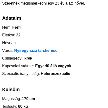
Szeretnék megismerkedni egy 23 év alatti nővel.
Adataim
Nem:
Férfi
Életkor:
22
Névnap:
...
Város:
Nyíregyháza társkereső
Csillagjegy:
Ikrek
Kapcsolati státusz:
Egyedülálló vagyok
Szexuális irányultság:
Heteroszexuális
Külsőm
Magasság:
170 cm
Testsúly:
60 kg