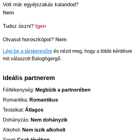
Volt már egyéjszakás kalandod?
Nem
Tudsz úszni?
Igen
Olvasol horoszkópot?
Nem
Lépj be a társkeresőre
és nézd meg, hogy a többi kérdésre
mit válaszolt Baloghgergő.
Ideális partnerem
Féltékenység:
Megbízik a partnerében
Romantika:
Romantikus
Testalkat:
Átlagos
Dohányzás:
Nem dohányzik
Alkohol:
Nem iszik alkoholt
Sport:
Csak tévében