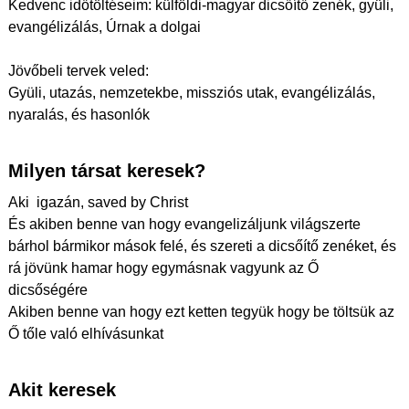
Kedvenc időtöltéseim: külföldi-magyar dicsőítő zenék, gyüli,
evangélizálás, Úrnak a dolgai
Jövőbeli tervek veled:
Gyüli, utazás, nemzetekbe, missziós utak, evangélizálás,
nyaralás, és hasonlók
Milyen társat keresek?
Aki ️ igazán, saved by Christ
És akiben benne van hogy evangelizáljunk világszerte
bárhol bármikor mások felé, és szereti a dicsőítő zenéket, és
rá jövünk hamar hogy egymásnak vagyunk az Ő
dicsőségére
Akiben benne van hogy ezt ketten tegyük hogy be töltsük az
Ő tőle való elhívásunkat
Akit keresek