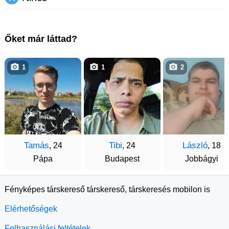
Őket már láttad?
1
1
2
Tamás
Tibi
László
, 24
, 24
, 18
Pápa
Budapest
Jobbágyi
Fényképes társkereső társkereső, társkeresés mobilon is
Elérhetőségek
Felhasználási feltételek