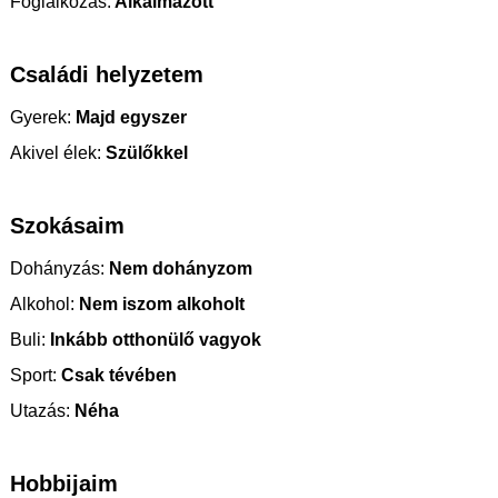
Foglalkozás:
Alkalmazott
Családi helyzetem
Gyerek:
Majd egyszer
Akivel élek:
Szülőkkel
Szokásaim
Dohányzás:
Nem dohányzom
Alkohol:
Nem iszom alkoholt
Buli:
Inkább otthonülő vagyok
Sport:
Csak tévében
Utazás:
Néha
Hobbijaim