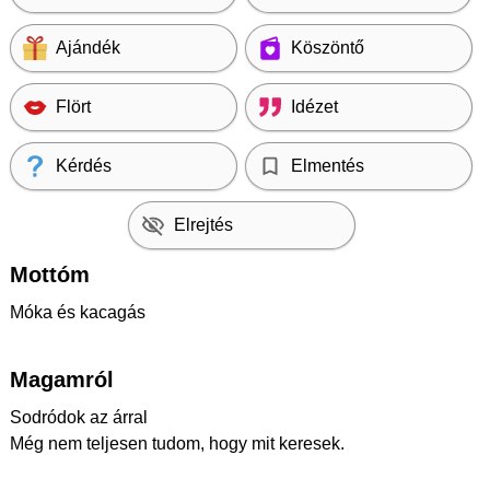
Ajándék
Köszöntő
Flört
Idézet
Kérdés
Elmentés
Elrejtés
Mottóm
Móka és kacagás
Magamról
Sodródok az árral
Még nem teljesen tudom, hogy mit keresek.