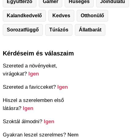
Együttérző
Gamer
Hűséges
Jóindulatú
Kalandkedvelő
Kedves
Otthonülő
Sorozatfüggő
Túrázós
Állatbarát
Kérdéseim és válaszaim
Szereted a növényeket,
virágokat?
Igen
Szereted a favicceket?
Igen
Hiszel a szerelemben első
látásra?
Igen
Szoktál álmodni?
Igen
Gyakran leszel szerelmes?
Nem