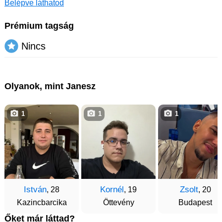
Belépve láthatod
Prémium tagság
Nincs
Olyanok, mint Janesz
1
1
1
István
Kornél
Zsolt
, 28
, 19
, 20
Kazincbarcika
Öttevény
Budapest
Őket már láttad?