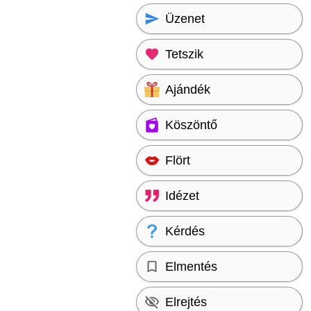
Üzenet
Tetszik
Ajándék
Köszöntő
Flört
Idézet
Kérdés
Elmentés
Elrejtés