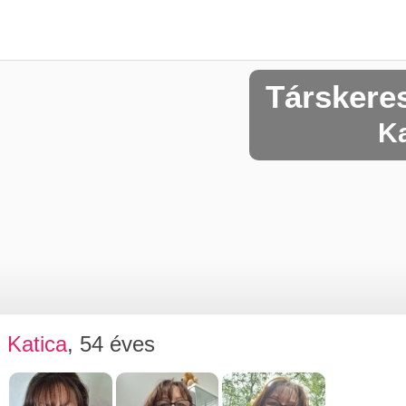
Társkere
Ka
Katica
, 54 éves