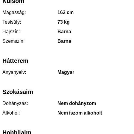
Külsőm
Magasság:
162 cm
Testsúly:
73 kg
Hajszín:
Barna
Szemszín:
Barna
Hátterem
Anyanyelv:
Magyar
Szokásaim
Dohányzás:
Nem dohányzom
Alkohol:
Nem iszom alkoholt
Hobbijaim