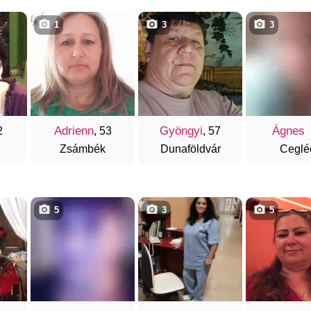
1
3
3
Adrienn
Gyöngyi
Ágnes
2
, 53
, 57
Zsámbék
Dunaföldvár
Ceglé
5
3
5