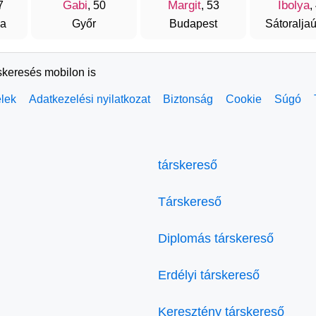
Gabi
Margit
Ibolya
7
, 50
, 53
,
za
Győr
Budapest
Sátoraljaú
skeresés mobilon is
elek
Adatkezelési nyilatkozat
Biztonság
Cookie
Súgó
társkereső
Társkereső
Diplomás társkereső
Erdélyi társkereső
Keresztény társkereső