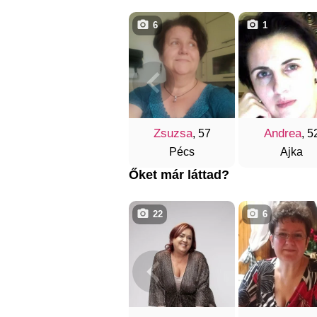
6
1
Zsuzsa
Andrea
, 57
, 5
Pécs
Ajka
Őket már láttad?
22
6