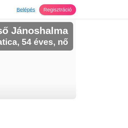
Belépés
Regisztráció
ső Jánoshalma
tica, 54 éves, nő