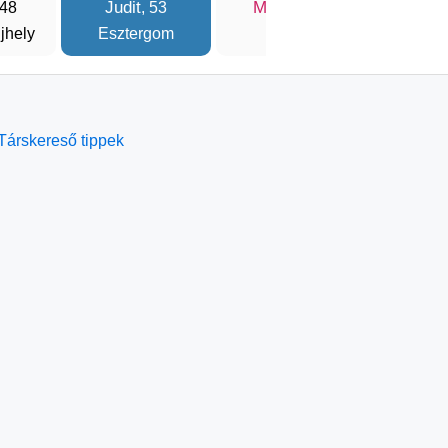
Judit
Marcsi
Kata
 48
, 53
, 49
,
jhely
Esztergom
Pécs
Buda
Társkereső tippek