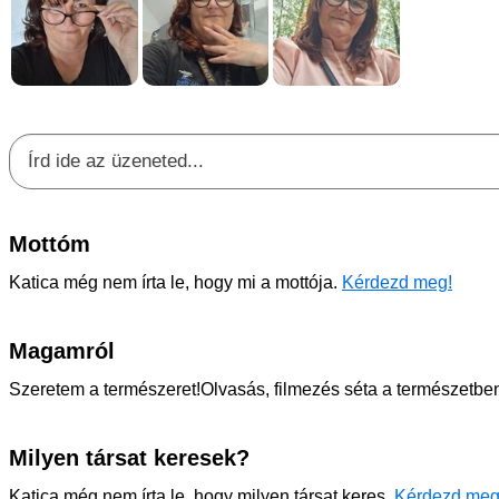
Mottóm
Katica még nem írta le, hogy mi a mottója.
Kérdezd meg!
Magamról
Szeretem a természeret!Olvasás, filmezés séta a természetben
Milyen társat keresek?
Katica még nem írta le, hogy milyen társat keres.
Kérdezd meg