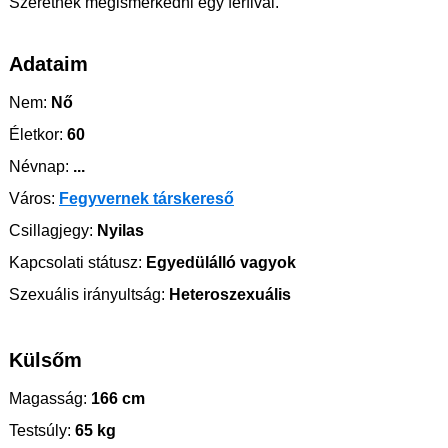
Szeretnék megismerkedni egy férfival.
Adataim
Nem:
Nő
Életkor:
60
Névnap:
...
Város:
Fegyvernek társkereső
Csillagjegy:
Nyilas
Kapcsolati státusz:
Egyedülálló vagyok
Szexuális irányultság:
Heteroszexuális
Külsőm
Magasság:
166 cm
Testsúly:
65 kg