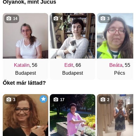
Olyanok, mint Jucus
14
4
3
Katalin
Edit
Beáta
, 56
, 66
, 55
Budapest
Budapest
Pécs
Őket már láttad?
3
17
2