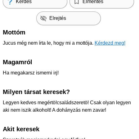
Kérdés
Elmentés
Elrejtés
Mottóm
Jucus még nem írta le, hogy mi a mottója.
Kérdezd meg!
Magamról
Ha megakarsz ismerni irj!
Milyen társat keresek?
Legyen kedves megértö!családszeretö! Csak olyan legyen
aki nem iszik alkoholt! A dohányzás nem zavar!
Akit keresek