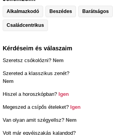
Alkalmazkodó
Beszédes
Barátságos
Családcentrikus
Kérdéseim és válaszaim
Szeretsz csókolózni?
Nem
Szereted a klasszikus zenét?
Nem
Hiszel a horoszkópban?
Igen
Megeszed a csípős ételeket?
Igen
Van olyan amit szégyellsz?
Nem
Volt már egyéjszakás kalandod?