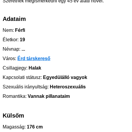
Szeretnék megismerkedni egy 45 év alatti nővel.
Adataim
Nem:
Férfi
Életkor:
19
Névnap:
...
Város:
Érd társkereső
Csillagjegy:
Halak
Kapcsolati státusz:
Egyedülálló vagyok
Szexuális irányultság:
Heteroszexuális
Romantika:
Vannak pillanataim
Külsőm
Magasság:
176 cm