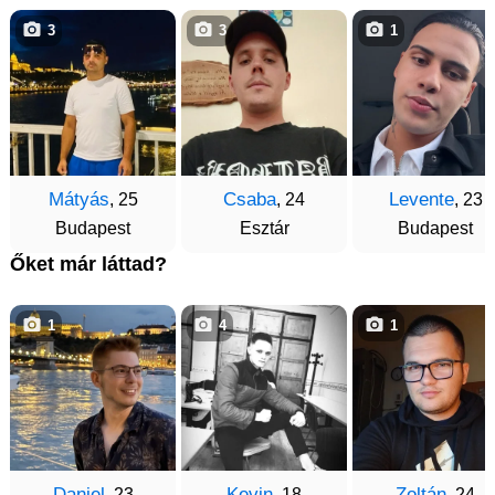
3
3
1
Mátyás
Csaba
Levente
, 25
, 24
, 23
Budapest
Esztár
Budapest
Őket már láttad?
1
4
1
Daniel
Kevin
Zoltán
, 23
, 18
, 24