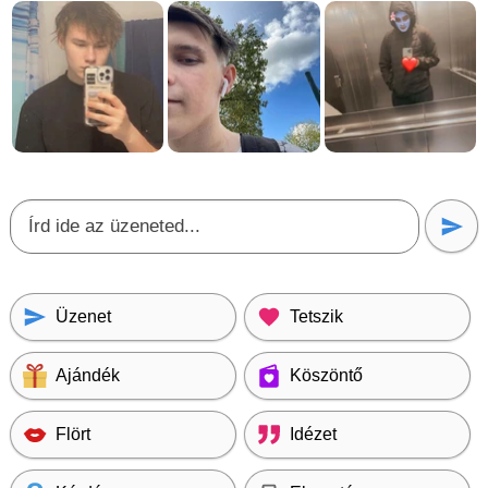
Üzenet
Tetszik
Ajándék
Köszöntő
Flört
Idézet