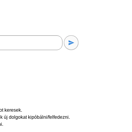
ot keresek.
k új dolgokat kipóbálni/felfedezni.
i.