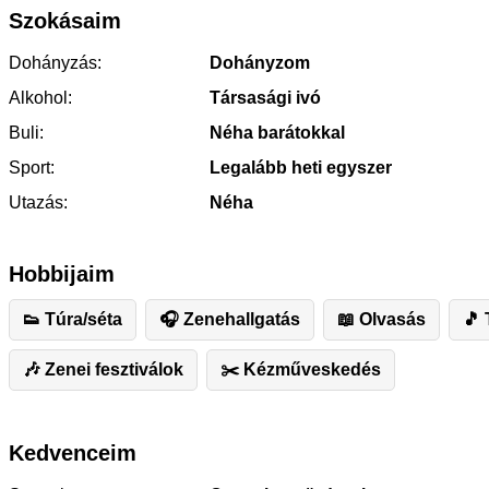
Szokásaim
Dohányzás:
Dohányzom
Alkohol:
Társasági ivó
Buli:
Néha barátokkal
Sport:
Legalább heti egyszer
Utazás:
Néha
Hobbijaim
👟 Túra/séta
🎧 Zenehallgatás
📖 Olvasás
🎵
🎶 Zenei fesztiválok
✂️ ️Kézműveskedés
Kedvenceim