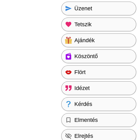
Üzenet
Tetszik
Ajándék
Köszöntő
Flört
Idézet
Kérdés
Elmentés
Elrejtés