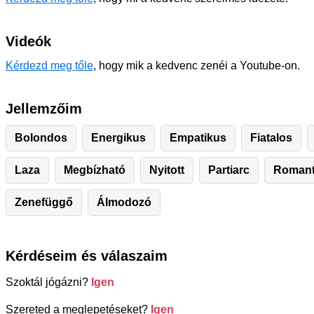
Videók
Kérdezd meg tőle
, hogy mik a kedvenc zenéi a Youtube-on.
Jellemzőim
Bolondos
Energikus
Empatikus
Fiatalos
Laza
Megbízható
Nyitott
Partiarc
Romant
Zenefüggő
Álmodozó
Kérdéseim és válaszaim
Szoktál jógázni?
Igen
Szereted a meglepetéseket?
Igen