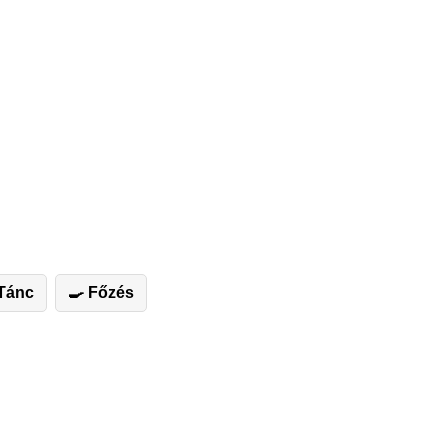
 Tánc
🍳 Főzés