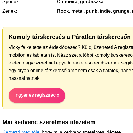
Sportok:
Capoeira, gördeszka
Zenék:
Rock, metal, punk, indie, grunge, r
Komoly társkeresés a Páratlan társkeresőn
Vicky felkeltette az érdeklődésed? Küldj üzenetet! A regisz
mobilon és tableten is. Nézz szét a többi komoly társkereső 
életed nagy szerelmét egyedi párkereső rendszerünk segít
egy olyan online társkereső amit nem csak a fiatalok, hanem
használhatnak.
Ingyenes regisztráció
Mai kedvenc szerelmes idézetem
Kérdezd meg tőle
, hogy mi a kedvenc szerelmes idézete.