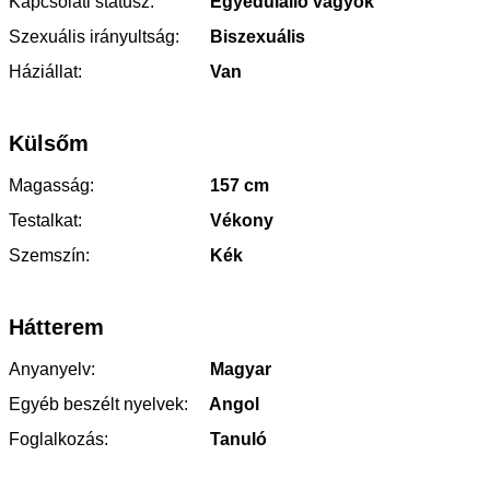
Kapcsolati státusz:
Egyedülálló vagyok
Szexuális irányultság:
Biszexuális
Háziállat:
Van
Külsőm
Magasság:
157 cm
Testalkat:
Vékony
Szemszín:
Kék
Hátterem
Anyanyelv:
Magyar
Egyéb beszélt nyelvek:
Angol
Foglalkozás:
Tanuló