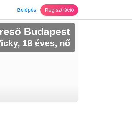
Belépés
Regisztráció
reső Budapest
icky, 18 éves, nő