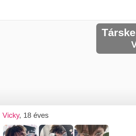
Társke
V
Vicky
, 18 éves