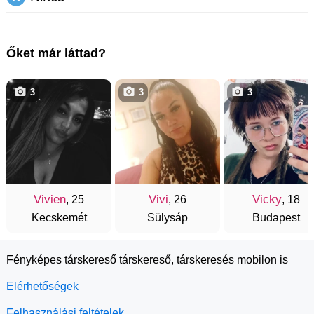
Őket már láttad?
3
3
3
Vivien
Vivi
Vicky
, 25
, 26
, 18
Kecskemét
Sülysáp
Budapest
Fényképes társkereső társkereső, társkeresés mobilon is
Elérhetőségek
Felhasználási feltételek