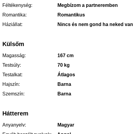
Féltékenység:
Megbízom a partneremben
Romantika:
Romantikus
Háziállat:
Nincs és nem gond ha neked van
Külsőm
Magasság:
167 cm
Testsúly:
70 kg
Testalkat:
Átlagos
Hajszín:
Barna
Szemszín:
Barna
Hátterem
Anyanyelv:
Magyar