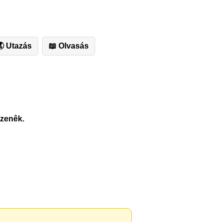
 Utazás
📖 Olvasás
 zenêk.