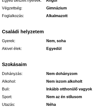
Egyéb beszélt nyelvek:
Angol
Végzettség:
Gimnázium
Foglalkozás:
Alkalmazott
Családi helyzetem
Gyerek:
Nem, soha
Akivel élek:
Egyedül
Szokásaim
Dohányzás:
Nem dohányzom
Alkohol:
Nem iszom alkoholt
Buli:
Inkább otthonülő vagyok
Sport:
Nem az én stílusom
Utazás:
Néha