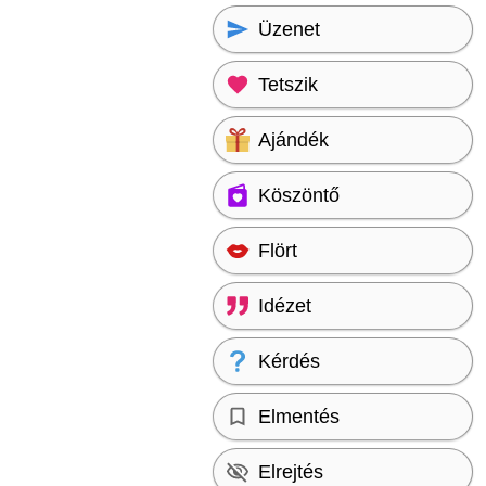
Üzenet
Tetszik
Ajándék
Köszöntő
Flört
Idézet
Kérdés
Elmentés
Elrejtés