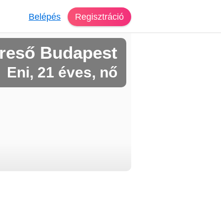
Belépés
Regisztráció
reső Budapest
Eni, 21 éves, nő