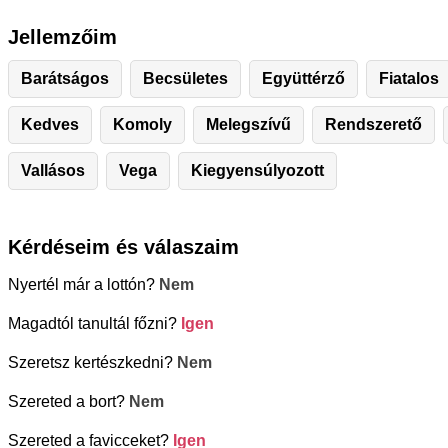
Jellemzőim
Barátságos
Becsületes
Együttérző
Fiatalos
Kedves
Komoly
Melegszívű
Rendszerető
Vallásos
Vega
Kiegyensúlyozott
Kérdéseim és válaszaim
Nyertél már a lottón?
Nem
Magadtól tanultál főzni?
Igen
Szeretsz kertészkedni?
Nem
Szereted a bort?
Nem
Szereted a favicceket?
Igen