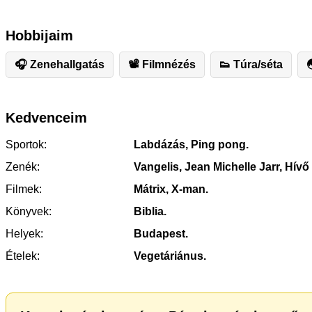
Hobbijaim
🎧 Zenehallgatás
📽 Filmnézés
👟 Túra/séta

Kedvenceim
Sportok:
Labdázás, Ping pong.
Zenék:
Vangelis, Jean Michelle Jarr, Hívő
Filmek:
Mátrix, X-man.
Könyvek:
Biblia.
Helyek:
Budapest.
Ételek:
Vegetáriánus.