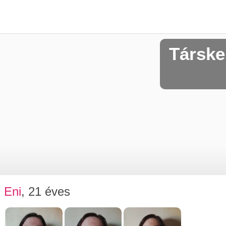
Társke
Eni
, 21 éves