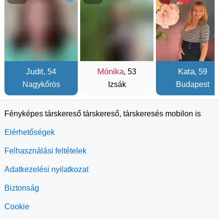
Judit
Mónika
Kata
, 54
, 53
, 59
Nagykőrös
Izsák
Budapest
Fényképes társkereső társkereső, társkeresés mobilon is
Elérhetőségek
Felhasználási feltételek
Adatkezelési nyilatkozat
Biztonság
Cookie