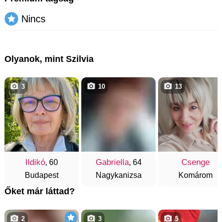
Nincs
Olyanok, mint Szilvia
3
10
13
Ildikó
Gabriella
Csenge
, 60
, 64
Budapest
Nagykanizsa
Komárom
Őket már láttad?
2
3
5