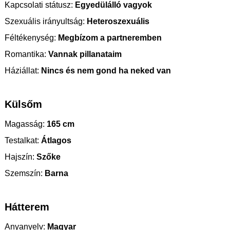
Kapcsolati státusz:
Egyedülálló vagyok
Szexuális irányultság:
Heteroszexuális
Féltékenység:
Megbízom a partneremben
Romantika:
Vannak pillanataim
Háziállat:
Nincs és nem gond ha neked van
Külsőm
Magasság:
165 cm
Testalkat:
Átlagos
Hajszín:
Szőke
Szemszín:
Barna
Hátterem
Anyanyelv:
Magyar