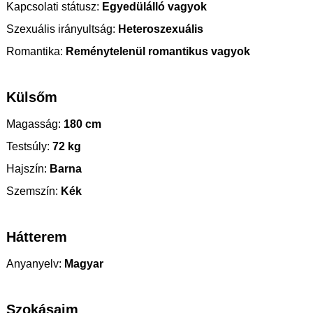
Kapcsolati státusz:
Egyedülálló vagyok
Szexuális irányultság:
Heteroszexuális
Romantika:
Reménytelenül romantikus vagyok
Külsőm
Magasság:
180 cm
Testsúly:
72 kg
Hajszín:
Barna
Szemszín:
Kék
Hátterem
Anyanyelv:
Magyar
Szokásaim