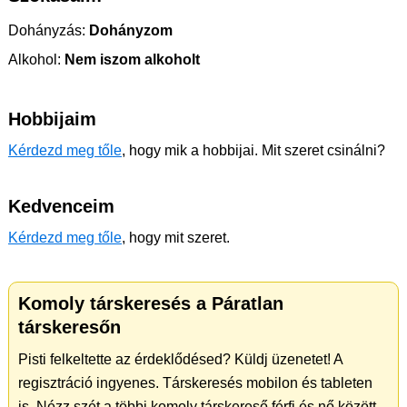
Dohányzás:
Dohányzom
Alkohol:
Nem iszom alkoholt
Hobbijaim
Kérdezd meg tőle
, hogy mik a hobbijai. Mit szeret csinálni?
Kedvenceim
Kérdezd meg tőle
, hogy mit szeret.
Komoly társkeresés a Páratlan
társkeresőn
Pisti felkeltette az érdeklődésed? Küldj üzenetet! A
regisztráció ingyenes. Társkeresés mobilon és tableten
is. Nézz szét a többi komoly társkereső férfi és nő között.