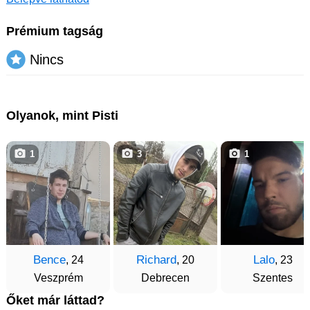
Prémium tagság
Nincs
Olyanok, mint Pisti
1
3
1
Bence
Richard
Lalo
, 24
, 20
, 23
Veszprém
Debrecen
Szentes
Őket már láttad?