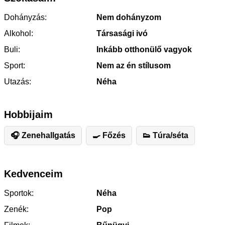
Dohányzás:
Nem dohányzom
Alkohol:
Társasági ivó
Buli:
Inkább otthonülő vagyok
Sport:
Nem az én stílusom
Utazás:
Néha
Hobbijaim
🎧 Zenehallgatás
🍳 Főzés
👟 Túra/séta
Kedvenceim
Sportok:
Néha
Zenék:
Pop