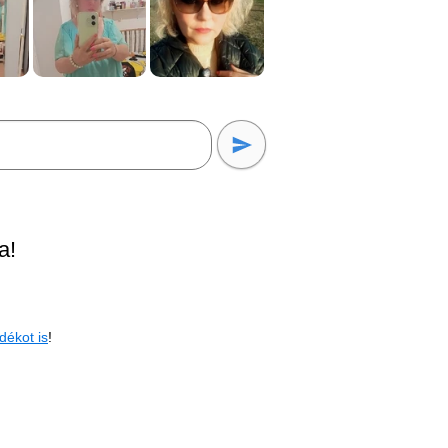
a!
dékot is
!