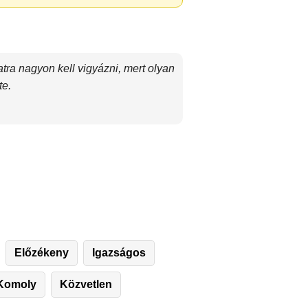
tra nagyon kell vigyázni, mert olyan
te.
Előzékeny
Igazságos
Komoly
Közvetlen