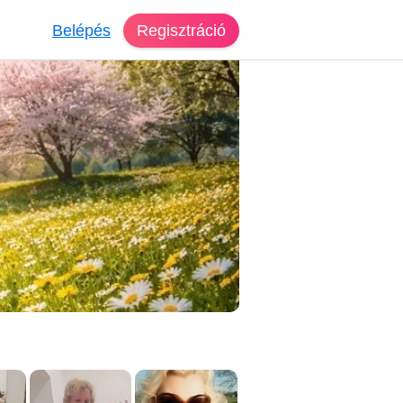
Belépés
Regisztráció
reső Budapest
ztina, 51 éves, nő