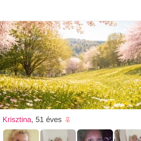
Társke
Kris
Krisztina
, 51 éves