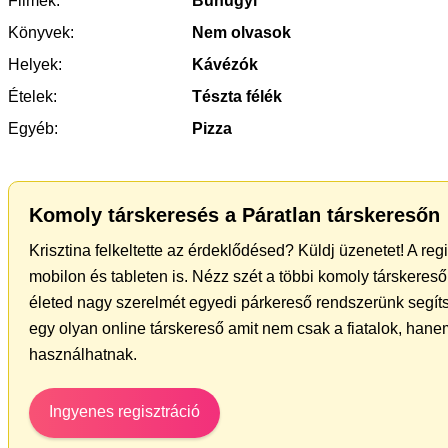
Filmek:
Bűnügyi
Könyvek:
Nem olvasok
Helyek:
Kávézók
Ételek:
Tészta félék
Egyéb:
Pizza
Komoly társkeresés a Páratlan társkeresőn
Krisztina felkeltette az érdeklődésed? Küldj üzenetet! A re
mobilon és tableten is. Nézz szét a többi komoly társkereső 
életed nagy szerelmét egyedi párkereső rendszerünk segít
egy olyan online társkereső amit nem csak a fiatalok, hanem
használhatnak.
Ingyenes regisztráció