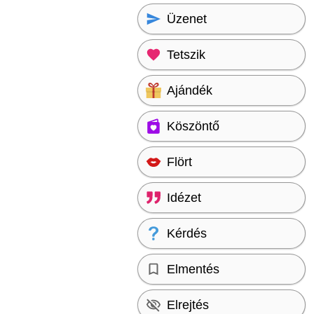
Üzenet
Tetszik
Ajándék
Köszöntő
Flört
Idézet
Kérdés
Elmentés
Elrejtés