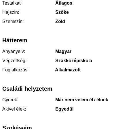
Testalkat:
Átlagos
Hajszín:
Szőke
Szemszín:
Zöld
Hátterem
Anyanyelv:
Magyar
Végzettség:
Szakközépiskola
Foglalkozás:
Alkalmazott
Családi helyzetem
Gyerek:
Már nem velem él / élnek
Akivel élek:
Egyedül
Szokásaim