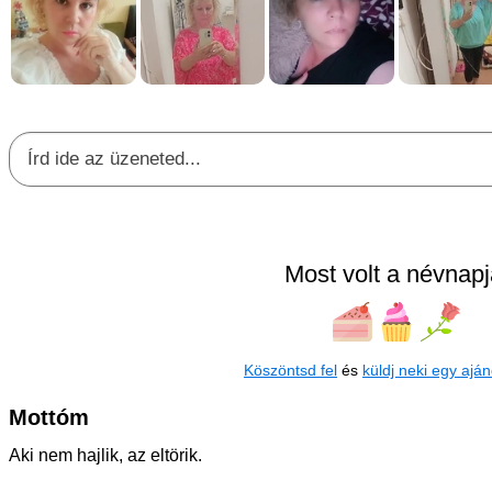
Most volt a névnapj
Köszöntsd fel
és
küldj neki egy aján
Mottóm
Aki nem hajlik, az eltörik.