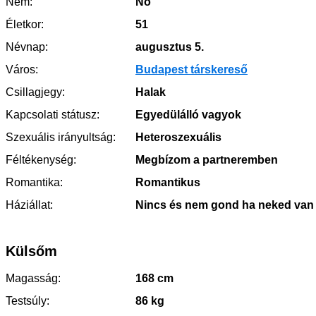
Nem:
Nő
Életkor:
51
Névnap:
augusztus 5.
Város:
Budapest társkereső
Csillagjegy:
Halak
Kapcsolati státusz:
Egyedülálló vagyok
Szexuális irányultság:
Heteroszexuális
Féltékenység:
Megbízom a partneremben
Romantika:
Romantikus
Háziállat:
Nincs és nem gond ha neked van
Külsőm
Magasság:
168 cm
Testsúly:
86 kg