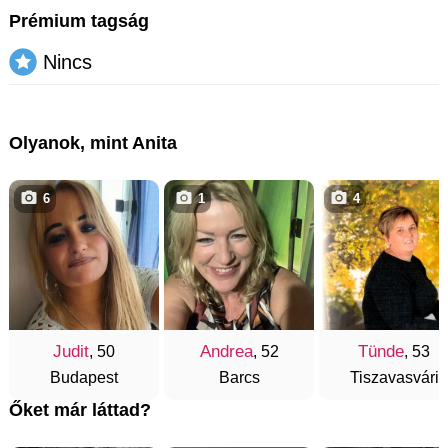
Prémium tagság
Nincs
Olyanok, mint Anita
6
1
4
Judit
Andrea
Tünde
, 50
, 52
, 53
Budapest
Barcs
Tiszavasvári
Őket már láttad?