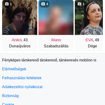
1
4
1
Anikó
Mano
EVA
, 43
, 49
Dunaújváros
Szabadszállás
Döge
Fényképes társkereső társkereső, társkeresés mobilon is
Elérhetőségek
Felhasználási feltételek
Adatkezelési nyilatkozat
Biztonság
Cookie