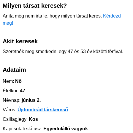
Milyen társat keresek?
Anita még nem írta le, hogy milyen társat keres.
Kérdezd
meg!
Akit keresek
Szeretnék megismerkedni egy 47 és 53 év közötti férfival.
Adataim
Nem:
Nő
Életkor:
47
Névnap:
június 2.
Város:
Újdombrád társkereső
Csillagjegy:
Kos
Kapcsolati státusz:
Egyedülálló vagyok