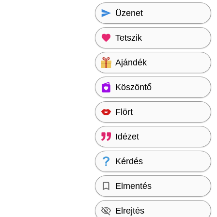
Üzenet
Tetszik
Ajándék
Köszöntő
Flört
Idézet
Kérdés
Elmentés
Elrejtés