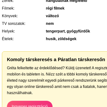
Zenék:
hangulatnak megfelelő
Filmek:
régi filmek
Könyvek:
változó
TV sorozatok:
nem
Helyek:
tengerpart, gyógyfürdők
Ételek:
husik, zöldségek
Komoly társkeresés a Páratlan társkeresőn
Gréta felkeltette az érdeklődésed? Küldj üzenetet! A regisz
mobilon és tableten is. Nézz szét a többi komoly társkereső 
életed nagy szerelmét egyedi párkereső rendszerünk segít
egy olyan online társkereső amit nem csak a fiatalok, hanem
használhatnak.
Ingyenes regisztráció