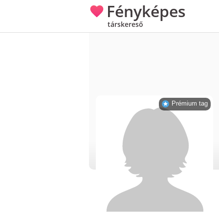
Fényképes
társkereső
Prémium tag