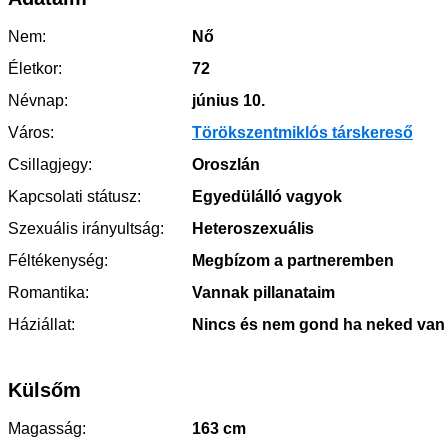
Nem:
Nő
Életkor:
72
Névnap:
június 10.
Város:
Törökszentmiklós társkereső
Csillagjegy:
Oroszlán
Kapcsolati státusz:
Egyedülálló vagyok
Szexuális irányultság:
Heteroszexuális
Féltékenység:
Megbízom a partneremben
Romantika:
Vannak pillanataim
Háziállat:
Nincs és nem gond ha neked van
Külsőm
Magasság:
163 cm