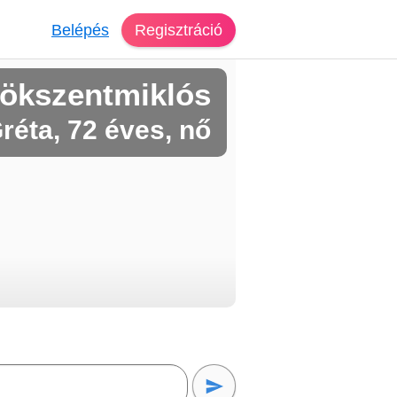
Belépés
Regisztráció
rökszentmiklós
réta, 72 éves, nő