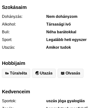
Szokásaim
Dohányzás:
Nem dohányzom
Alkohol:
Társasági ivó
Buli:
Néha barátokkal
Sport:
Legalább heti egyszer
Utazás:
Amikor tudok
Hobbijaim
👟 Túra/séta
🌏 Utazás
📖 Olvasás
Kedvenceim
Sportok:
uszás jóga gyaloglás