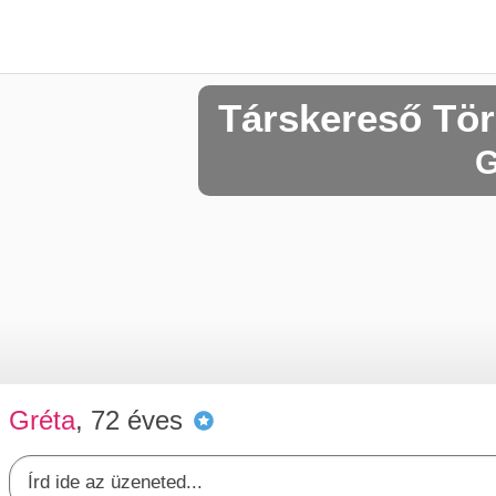
Társkereső Tö
G
Gréta
, 72 éves