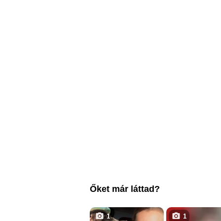
Őket már láttad?
1
1