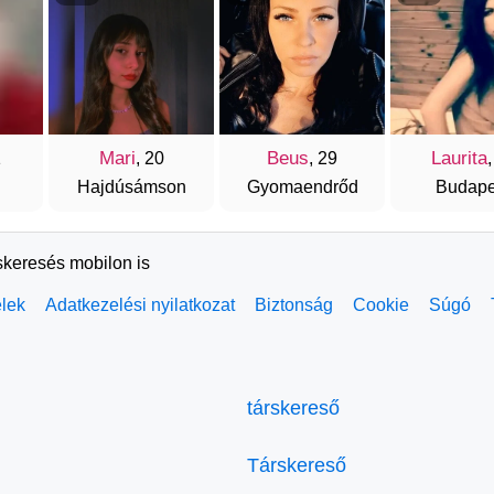
Mari
Beus
Laurita
1
, 20
, 29
,
Hajdúsámson
Gyomaendrőd
Budape
skeresés mobilon is
elek
Adatkezelési nyilatkozat
Biztonság
Cookie
Súgó
társkereső
Társkereső