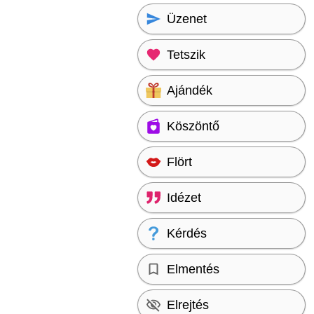
Üzenet
Tetszik
Ajándék
Köszöntő
Flört
Idézet
Kérdés
Elmentés
Elrejtés