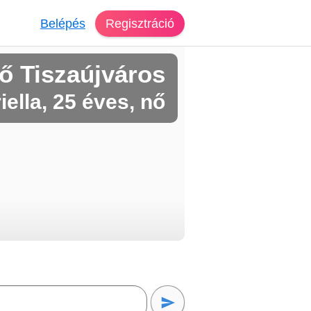
Belépés
Regisztráció
ő Tiszaújváros
iella, 25 éves, nő