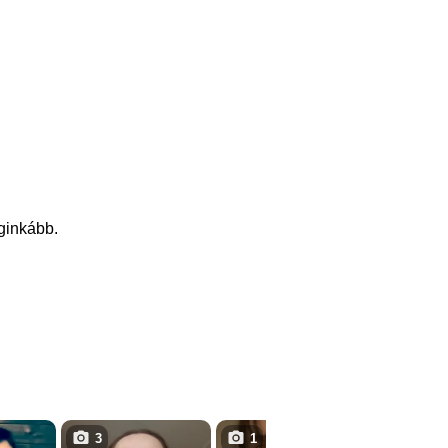
eginkább.
3
1
4