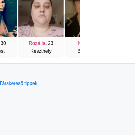
Rozália
Kiara
Szan
 30
, 23
, 25
st
Keszthely
Budapest
Debr
Társkereső tippek