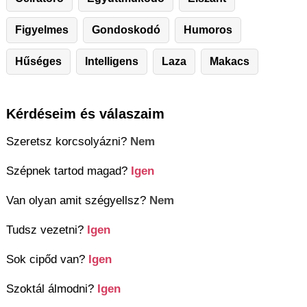
Figyelmes
Gondoskodó
Humoros
Hűséges
Intelligens
Laza
Makacs
Kérdéseim és válaszaim
Szeretsz korcsolyázni?
Nem
Szépnek tartod magad?
Igen
Van olyan amit szégyellsz?
Nem
Tudsz vezetni?
Igen
Sok cipőd van?
Igen
Szoktál álmodni?
Igen