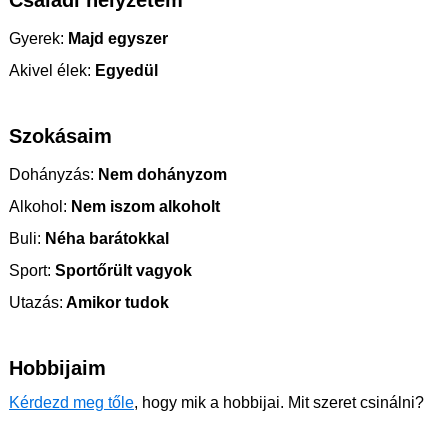
Családi helyzetem
Gyerek:
Majd egyszer
Akivel élek:
Egyedül
Szokásaim
Dohányzás:
Nem dohányzom
Alkohol:
Nem iszom alkoholt
Buli:
Néha barátokkal
Sport:
Sportőrült vagyok
Utazás:
Amikor tudok
Hobbijaim
Kérdezd meg tőle
, hogy mik a hobbijai. Mit szeret csinálni?