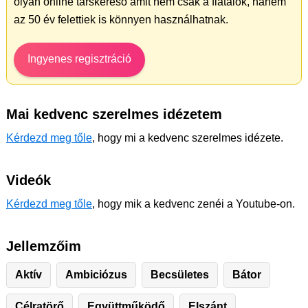
olyan online társkereső amit nem csak a fiatalok, hanem
az 50 év felettiek is könnyen használhatnak.
Ingyenes regisztráció
Mai kedvenc szerelmes idézetem
Kérdezd meg tőle
, hogy mi a kedvenc szerelmes idézete.
Videók
Kérdezd meg tőle
, hogy mik a kedvenc zenéi a Youtube-on.
Jellemzőim
Aktív
Ambiciózus
Becsületes
Bátor
Célratörő
Együttműködő
Elszánt