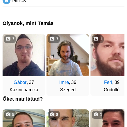
Nincs
Olyanok, mint Tamás
3
3
1
Gábor
Imre
Feri
, 37
, 36
, 39
Kazincbarcika
Szeged
Gödöllő
Őket már láttad?
5
8
1