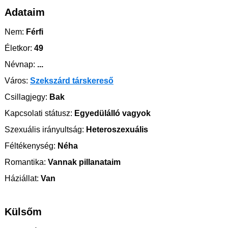
Adataim
Nem:
Férfi
Életkor:
49
Névnap:
...
Város:
Szekszárd társkereső
Csillagjegy:
Bak
Kapcsolati státusz:
Egyedülálló vagyok
Szexuális irányultság:
Heteroszexuális
Féltékenység:
Néha
Romantika:
Vannak pillanataim
Háziállat:
Van
Külsőm