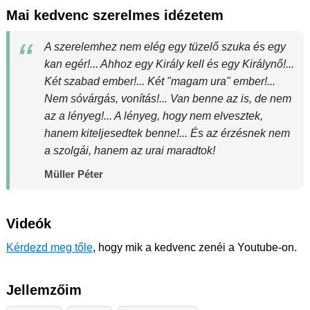
Mai kedvenc szerelmes idézetem
A szerelemhez nem elég egy tüzelő szuka és egy
kan egér!... Ahhoz egy Király kell és egy Királynő!...
Két szabad ember!... Két "magam ura" ember!...
Nem sóvárgás, vonítás!... Van benne az is, de nem
az a lényeg!... A lényeg, hogy nem elvesztek,
hanem kiteljesedtek benne!... És az érzésnek nem
a szolgái, hanem az urai maradtok!
Müller Péter
Videók
Kérdezd meg tőle
, hogy mik a kedvenc zenéi a Youtube-on.
Jellemzőim