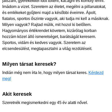
játszani, gyerekekkel időt tölteni, kacagni és komoly lenni.
Imádom a vizet. Szeretem az életet, megélni a pillanatokat,
és emlékeket gyűjteni majd a későbbi éveimre. Ápolt,
fiatalos, sportos őszinte vagyok, aki tudja mi kell a másiknak.
Milyen vagyok? Rajtad múlik, mit hozol ki belőlem.
Hagyományos értékrendet követem, kizárólag korban
hozzám közel álló ismeretséget, barátságát keresem.
Sportos, vidám és kedves vagyok. Szeretem az
elcsendesülést, megtapasztalni a világ rezdüléseit.
Milyen társat keresek?
Indián még nem írta le, hogy milyen társat keres.
Kérdezd
meg!
Akit keresek
Szeretnék megismerkedni egy 45 év alatti nővel.