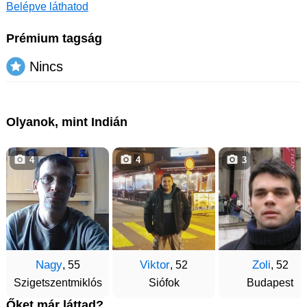
Belépve láthatod
Prémium tagság
Nincs
Olyanok, mint Indián
4
4
3
Nagy
Viktor
Zoli
, 55
, 52
, 52
Szigetszentmiklós
Siófok
Budapest
Őket már láttad?