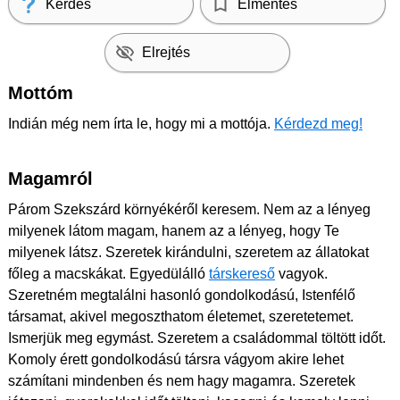
Kérdés
Elmentés
Elrejtés
Mottóm
Indián még nem írta le, hogy mi a mottója.
Kérdezd meg!
Magamról
Párom Szekszárd környékéről keresem. Nem az a lényeg
milyenek látom magam, hanem az a lényeg, hogy Te
milyenek látsz. Szeretek kirándulni, szeretem az állatokat
főleg a macskákat. Egyedülálló
társkereső
vagyok.
Szeretném megtalálni hasonló gondolkodású, Istenfélő
társamat, akivel megoszthatom életemet, szeretetemet.
Ismerjük meg egymást. Szeretem a családommal töltött időt.
Komoly érett gondolkodású társra vágyom akire lehet
számítani mindenben és nem hagy magamra. Szeretek