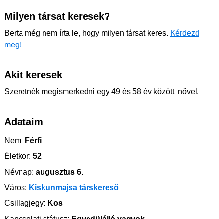
Milyen társat keresek?
Berta még nem írta le, hogy milyen társat keres.
Kérdezd
meg!
Akit keresek
Szeretnék megismerkedni egy 49 és 58 év közötti nővel.
Adataim
Nem:
Férfi
Életkor:
52
Névnap:
augusztus 6.
Város:
Kiskunmajsa társkereső
Csillagjegy:
Kos
Kapcsolati státusz:
Egyedülálló vagyok