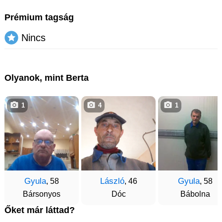
Prémium tagság
Nincs
Olyanok, mint Berta
1
4
1
Gyula
László
Gyula
, 58
, 46
, 58
Bársonyos
Dóc
Bábolna
Őket már láttad?