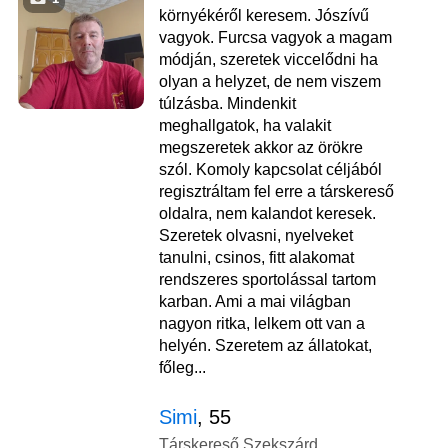
környékéről keresem. Jószívű
vagyok. Furcsa vagyok a magam
módján, szeretek viccelődni ha
olyan a helyzet, de nem viszem
túlzásba. Mindenkit
meghallgatok, ha valakit
megszeretek akkor az örökre
szól. Komoly kapcsolat céljából
regisztráltam fel erre a társkereső
oldalra, nem kalandot keresek.
Szeretek olvasni, nyelveket
tanulni, csinos, fitt alakomat
rendszeres sportolással tartom
karban. Ami a mai világban
nagyon ritka, lelkem ott van a
helyén. Szeretem az állatokat,
főleg...
Simi
, 55
Társkereső Szekszárd