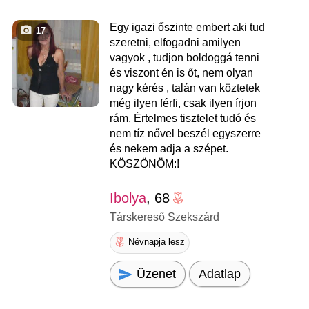
Egy igazi őszinte embert aki tud
17
szeretni, elfogadni amilyen
vagyok , tudjon boldoggá tenni
és viszont én is őt, nem olyan
nagy kérés , talán van köztetek
még ilyen férfi, csak ilyen írjon
rám, Értelmes tisztelet tudó és
nem tíz nővel beszél egyszerre
és nekem adja a szépet.
KÖSZÖNÖM:!
Ibolya
, 68
Társkereső Szekszárd
Névnapja lesz
Üzenet
Adatlap