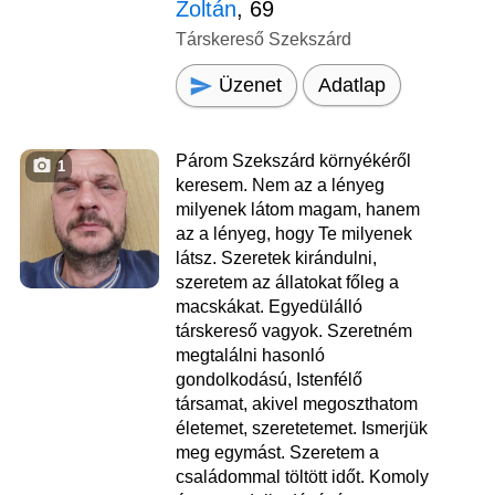
Zoltán
, 69
Társkereső Szekszárd
Üzenet
Adatlap
Párom Szekszárd környékéről
1
keresem. Nem az a lényeg
milyenek látom magam, hanem
az a lényeg, hogy Te milyenek
látsz. Szeretek kirándulni,
szeretem az állatokat főleg a
macskákat. Egyedülálló
társkereső vagyok. Szeretném
megtalálni hasonló
gondolkodású, Istenfélő
társamat, akivel megoszthatom
életemet, szeretetemet. Ismerjük
meg egymást. Szeretem a
családommal töltött időt. Komoly