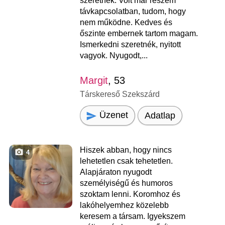
szeretnék. Volt már részem
távkapcsolatban, tudom, hogy
nem működne. Kedves és
őszinte embernek tartom magam.
Ismerkedni szeretnék, nyitott
vagyok. Nyugodt,...
Margit
, 53
Társkereső Szekszárd
Üzenet
Adatlap
Hiszek abban, hogy nincs
4
lehetetlen csak tehetetlen.
Alapjáraton nyugodt
személyiségű és humoros
szoktam lenni. Koromhoz és
lakóhelyemhez közelebb
keresem a társam. Igyekszem