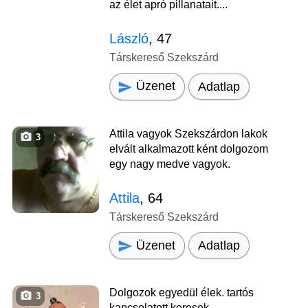
az élet apró pillanatait....
László
, 47
Társkereső Szekszárd
Üzenet
Adatlap
Attila vagyok Szekszárdon lakok
3
elvált alkalmazott ként dolgozom
egy nagy medve vagyok.
Attila
, 64
Társkereső Szekszárd
Üzenet
Adatlap
Dolgozok egyedül élek. tartós
3
kapcsolatott keresek.