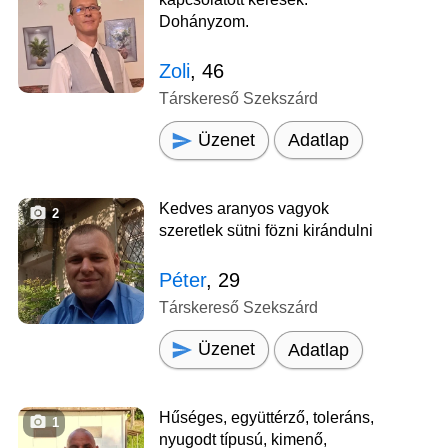
Dohányzom.
Zoli
, 46
Társkereső Szekszárd
Üzenet
Adatlap
Kedves aranyos vagyok
2
szeretlek sütni fözni kirándulni
Péter
, 29
Társkereső Szekszárd
Üzenet
Adatlap
Hűséges, együttérző, toleráns,
1
nyugodt típusú, kimenő,