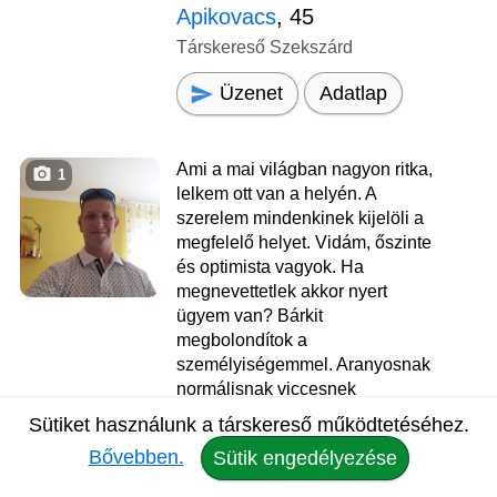
Apikovacs
, 45
Társkereső Szekszárd
Üzenet
Adatlap
Ami a mai világban nagyon ritka,
1
lelkem ott van a helyén. A
szerelem mindenkinek kijelöli a
megfelelő helyet. Vidám, őszinte
és optimista vagyok. Ha
megnevettetlek akkor nyert
ügyem van? Bárkit
megbolondítok a
személyiségemmel. Aranyosnak
normálisnak viccesnek
barátságosnak tartanak. Világ
Sütiket használunk a társkereső működtetéséhez.
életemben egyenes voltam most
Bővebben.
Sütik engedélyezése
sem lesz másképp. Szerintem a
kalandok és a történések teszik