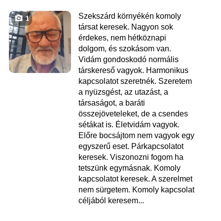
Szekszárd környékén komoly
1
társat keresek. Nagyon sok
érdekes, nem hétköznapi
dolgom, és szokásom van.
Vidám gondoskodó normális
társkereső vagyok. Harmonikus
kapcsolatot szeretnék. Szeretem
a nyüzsgést, az utazást, a
társaságot, a baráti
összejöveteleket, de a csendes
sétákat is. Életvidám vagyok.
Előre bocsájtom nem vagyok egy
egyszerű eset. Párkapcsolatot
keresek. Viszonozni fogom ha
tetszünk egymásnak. Komoly
kapcsolatot keresek. A szerelmet
nem sürgetem. Komoly kapcsolat
céljából keresem...