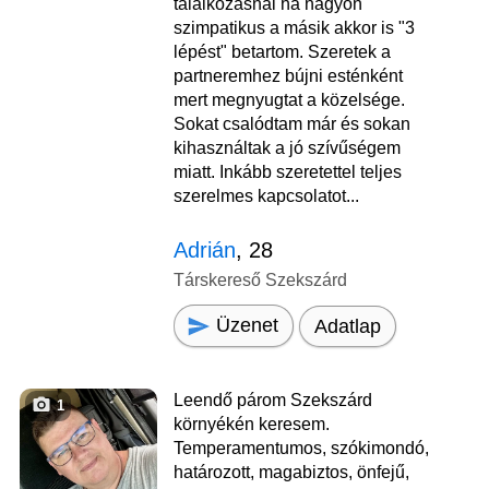
találkozásnál ha nagyon
szimpatikus a másik akkor is "3
lépést" betartom. Szeretek a
partneremhez bújni esténként
mert megnyugtat a közelsége.
Sokat csalódtam már és sokan
kihasználtak a jó szívűségem
miatt. Inkább szeretettel teljes
szerelmes kapcsolatot...
Adrián
, 28
Társkereső Szekszárd
Üzenet
Adatlap
Leendő párom Szekszárd
1
környékén keresem.
Temperamentumos, szókimondó,
határozott, magabiztos, önfejű,