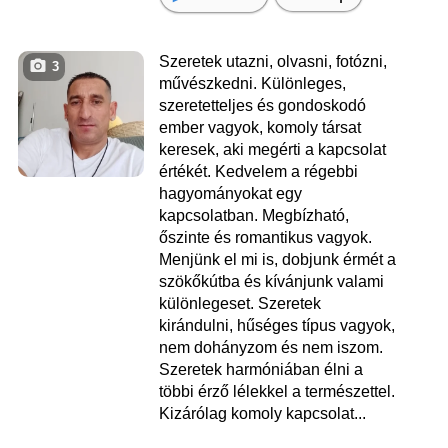
Szeretek utazni, olvasni, fotózni,
3
művészkedni. Különleges,
szeretetteljes és gondoskodó
ember vagyok, komoly társat
keresek, aki megérti a kapcsolat
értékét. Kedvelem a régebbi
hagyományokat egy
kapcsolatban. Megbízható,
őszinte és romantikus vagyok.
Menjünk el mi is, dobjunk érmét a
szökőkútba és kívánjunk valami
különlegeset. Szeretek
kirándulni, hűséges típus vagyok,
nem dohányzom és nem iszom.
Szeretek harmóniában élni a
többi érző lélekkel a természettel.
Kizárólag komoly kapcsolat...