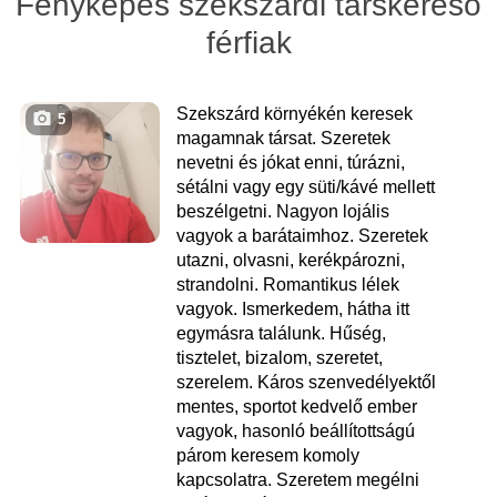
Fényképes szekszárdi társkereső
férfiak
Szekszárd környékén keresek
5
magamnak társat. Szeretek
nevetni és jókat enni, túrázni,
sétálni vagy egy süti/kávé mellett
beszélgetni. Nagyon lojális
vagyok a barátaimhoz. Szeretek
utazni, olvasni, kerékpározni,
strandolni. Romantikus lélek
vagyok. Ismerkedem, hátha itt
egymásra találunk. Hűség,
tisztelet, bizalom, szeretet,
szerelem. Káros szenvedélyektől
mentes, sportot kedvelő ember
vagyok, hasonló beállítottságú
párom keresem komoly
kapcsolatra. Szeretem megélni