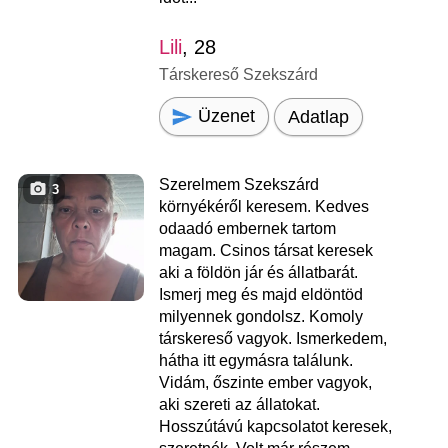
Lili
, 28
Társkereső Szekszárd
Üzenet
Adatlap
Szerelmem Szekszárd
3
környékéről keresem. Kedves
odaadó embernek tartom
magam. Csinos társat keresek
aki a földön jár és állatbarát.
Ismerj meg és majd eldöntöd
milyennek gondolsz. Komoly
társkereső vagyok. Ismerkedem,
hátha itt egymásra találunk.
Vidám, őszinte ember vagyok,
aki szereti az állatokat.
Hosszútávú kapcsolatot keresek,