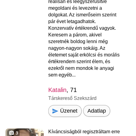
reálisan és leegyszerűsítve
megoldani és levezetni a
dolgokat. Az ismerőseim szerint
pár évet letagadhatok.
Konzervatív értékrendű vagyok.
Keresem a párom, akivel
szeretnék boldog lenni még
nagyon-nagyon sokáig. Az
életemet saját erkölcsi és morális
értékrendem szerint élem, és
ezekről nem mondok le anyagi
sem egyéb...
Katalin
, 71
Társkereső Szekszárd
Üzenet
Adatlap
Kíváncsiságból regisztráltam erre
3