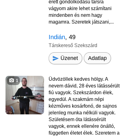
érett gondolkodású társra
vágyom akire lehet számítani
mindenben és nem hagy
magamra. Szeretek játszani,...
Indián
, 49
Társkereső Szekszárd
Üzenet
Adatlap
Üdvözöllek kedves hölgy. A
1
nevem dávid, 28 éves látássérült
fiú vagyok. Szekszárdon élek,
egyedül. A szakmám népi
kézműves kosárfonó, de sajnos
jelenleg munka nélküli vagyok.
Születésem óta látássérült
vagyok, ennek ellenére önálló,
független életet élek. Szeretem a