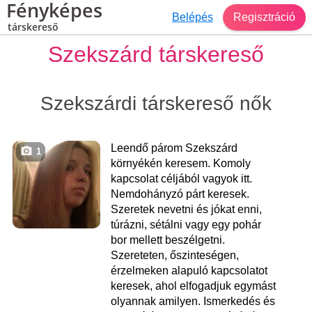
Fényképes
Belépés
Regisztráció
társkereső
Szekszárd társkereső
Szekszárdi társkereső nők
Leendő párom Szekszárd
1
környékén keresem. Komoly
kapcsolat céljából vagyok itt.
Nemdohányzó párt keresek.
Szeretek nevetni és jókat enni,
túrázni, sétálni vagy egy pohár
bor mellett beszélgetni.
Szereteten, őszinteségen,
érzelmeken alapuló kapcsolatot
keresek, ahol elfogadjuk egymást
olyannak amilyen. Ismerkedés és