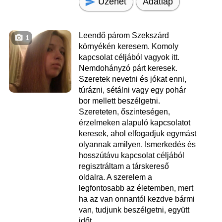
Üzenet
Adatlap
Leendő párom Szekszárd
1
környékén keresem. Komoly
kapcsolat céljából vagyok itt.
Nemdohányzó párt keresek.
Szeretek nevetni és jókat enni,
túrázni, sétálni vagy egy pohár
bor mellett beszélgetni.
Szereteten, őszinteségen,
érzelmeken alapuló kapcsolatot
keresek, ahol elfogadjuk egymást
olyannak amilyen. Ismerkedés és
hosszútávu kapcsolat céljából
regisztráltam a társkereső
oldalra. A szerelem a
legfontosabb az életemben, mert
ha az van onnantól kezdve bármi
van, tudjunk beszélgetni, együtt
időt...