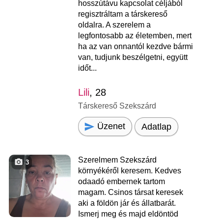
hosszútávu kapcsolat céljából
regisztráltam a társkereső
oldalra. A szerelem a
legfontosabb az életemben, mert
ha az van onnantól kezdve bármi
van, tudjunk beszélgetni, együtt
időt...
Lili
, 28
Társkereső Szekszárd
Üzenet
Adatlap
Szerelmem Szekszárd
3
környékéről keresem. Kedves
odaadó embernek tartom
magam. Csinos társat keresek
aki a földön jár és állatbarát.
Ismerj meg és majd eldöntöd