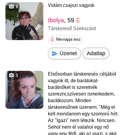
Vidám csajszi vagyok
9
Ibolya
, 59
Társkereső Szekszárd
Névnapja lesz
Üzenet
Adatlap
Elsősorban társkeresés céljából
3
vagyok itt, de barátokat-
barátnőket is szeretnék
szerezni,szívesen ismerkedem,
barátkozom. Minden
társkeresőnek üzenem: "Még el
kell mondanom egy szomorú hírt.
Az "Igazi" nem létezik. Nincsen.
Sehol nem él valahol egy nő
vagy egy férfi, aki az igazi, s akit