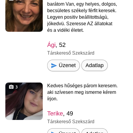
barátom Van, egy helyes, dolgos,
becsületes székely férfit keresek.
Legyen positiv beállitottságù,
jókedvü. Szeresse AZ állatokat
és a vidéki életet.
Ági
, 52
Társkereső Szekszárd
Üzenet
Adatlap
Kedves hűséges párom keresem.
3
aki szívesen meg ismerne kérem
írjon.
Terike
, 49
Társkereső Szekszárd