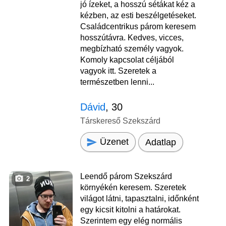
jó ízeket, a hosszú sétákat kéz a
kézben, az esti beszélgetéseket.
Családcentrikus párom keresem
hosszútávra. Kedves, vicces,
megbízható személy vagyok.
Komoly kapcsolat céljából
vagyok itt. Szeretek a
természetben lenni...
Dávid
, 30
Társkereső Szekszárd
Üzenet
Adatlap
Leendő párom Szekszárd
2
környékén keresem. Szeretek
világot látni, tapasztalni, időnként
egy kicsit kitolni a határokat.
Szerintem egy elég normális