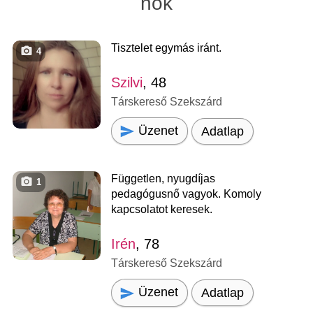
nők
Tisztelet egymás iránt.
4
Szilvi
, 48
Társkereső Szekszárd
Üzenet
Adatlap
Független, nyugdíjas
1
pedagógusnő vagyok. Komoly
kapcsolatot keresek.
Irén
, 78
Társkereső Szekszárd
Üzenet
Adatlap