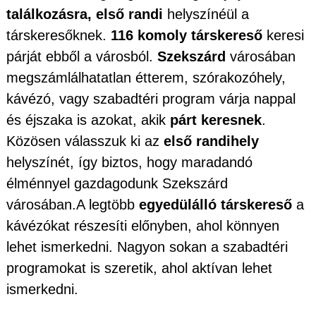
találkozásra, első randi
helyszínéül a
társkeresőknek.
116 komoly társkereső
keresi
párját ebből a városból.
Szekszárd
városában
megszámlálhatatlan étterem, szórakozóhely,
kávézó, vagy szabadtéri program várja nappal
és éjszaka is azokat, akik
párt keresnek
.
Közösen válasszuk ki az
első randihely
helyszínét, így biztos, hogy maradandó
élménnyel gazdagodunk Szekszárd
városában.A legtöbb
egyedülálló társkereső
a
kávézókat részesíti előnyben, ahol könnyen
lehet ismerkedni. Nagyon sokan a szabadtéri
programokat is szeretik, ahol aktívan lehet
ismerkedni.