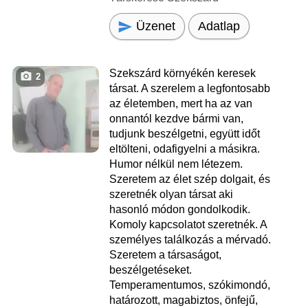
Üzenet
Adatlap
Szekszárd környékén keresek
2
társat. A szerelem a legfontosabb
az életemben, mert ha az van
onnantól kezdve bármi van,
tudjunk beszélgetni, együtt időt
eltölteni, odafigyelni a másikra.
Humor nélkül nem létezem.
Szeretem az élet szép dolgait, és
szeretnék olyan társat aki
hasonló módon gondolkodik.
Komoly kapcsolatot szeretnék. A
személyes találkozás a mérvadó.
Szeretem a társaságot,
beszélgetéseket.
Temperamentumos, szókimondó,
határozott, magabiztos, önfejű,