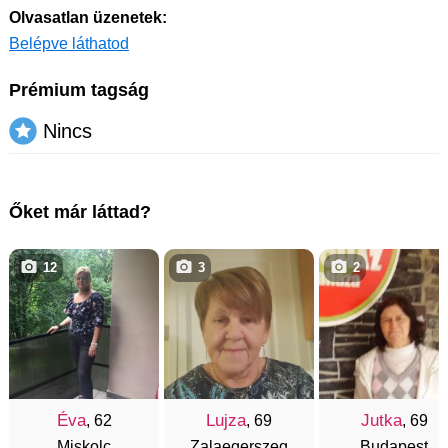
Olvasatlan üzenetek:
Belépve láthatod
Prémium tagság
Nincs
Őket már láttad?
12
3
2
Éva
Lujza
Jutka
, 62
, 69
, 69
Miskolc
Zalaegerszeg
Budapest