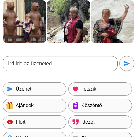
Üzenet
Tetszik
Ajándék
Köszöntő
Flört
Idézet