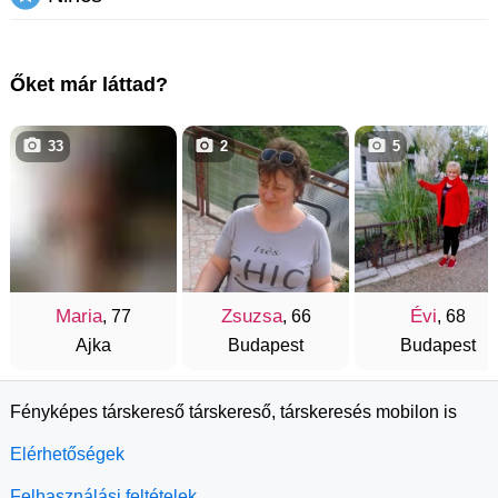
Őket már láttad?
33
2
5
Maria
Zsuzsa
Évi
, 77
, 66
, 68
Ajka
Budapest
Budapest
Fényképes társkereső társkereső, társkeresés mobilon is
Elérhetőségek
Felhasználási feltételek