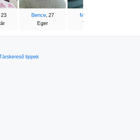
Bence
Martin
Ádá
, 23
, 27
, 22
ár
Eger
Tolcsva
Nyíre
Társkereső tippek