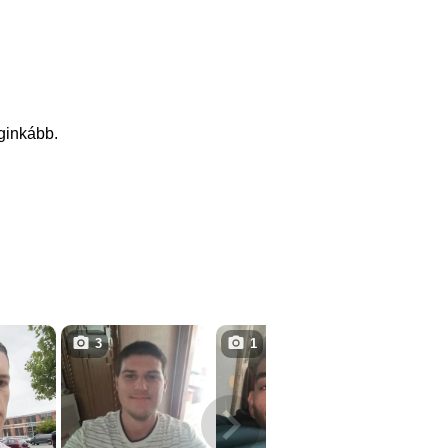
eginkább.
3
1
3