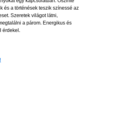
yokat egy kapcsolatban. Őszinte
k és a történések teszik színessé az
et. Szeretek világot látni,
m megtalálni a párom. Energikus és
l érdekel.
!