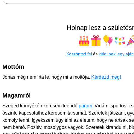
Holnap lesz a születés
Köszöntsd fel
és
küldj neki egy aján
Mottóm
Jonas még nem írta le, hogy mi a mottója.
Kérdezd meg!
Magamról
Szeged környékén keresem leendő
párom
. Vidám, sportos, c
őszinte kapcsolathoz keresem társamat. Szeretek játszani, gyer
komoly lenni. Igyekszem úgy élni az életem, hogy ne ártsak s
nem bántó. Pozitív, mosolygós vagyok. Szeretek kirándulni, bi