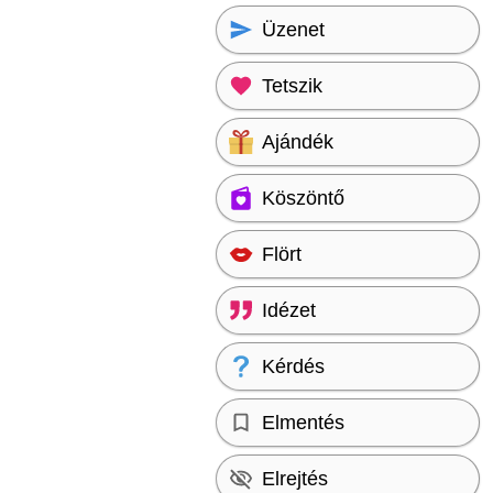
Üzenet
Tetszik
Ajándék
Köszöntő
Flört
Idézet
Kérdés
Elmentés
Elrejtés