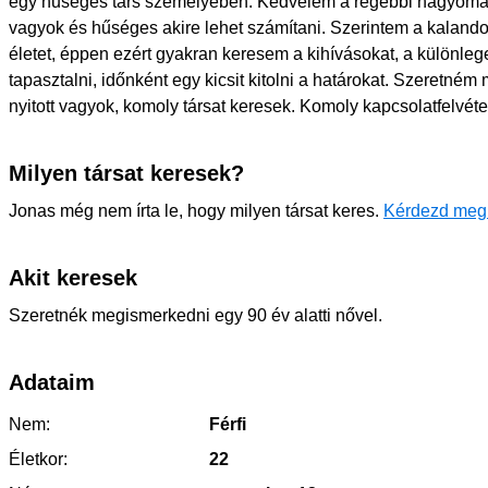
egy hűséges társ személyében. Kedvelem a régebbi hagyomán
vagyok és hűséges akire lehet számítani. Szerintem a kalando
életet, éppen ezért gyakran keresem a kihívásokat, a különleges
tapasztalni, időnként egy kicsit kitolni a határokat. Szeretné
nyitott vagyok, komoly társat keresek. Komoly kapcsolatfelvéte
Milyen társat keresek?
Jonas még nem írta le, hogy milyen társat keres.
Kérdezd meg
Akit keresek
Szeretnék megismerkedni egy 90 év alatti nővel.
Adataim
Nem:
Férfi
Életkor:
22