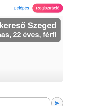
Belépés
Regisztráció
kereső Szeged
as, 22 éves, férfi