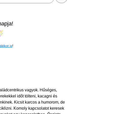
napja!
dékot is
!
saládcentrikus vagyok. Hűséges,
ekekkel időt tölteni, kacagni és
enkinek. Kicsit karcos a humorom, de
ciklizni. Komoly kapcsolatot keresek