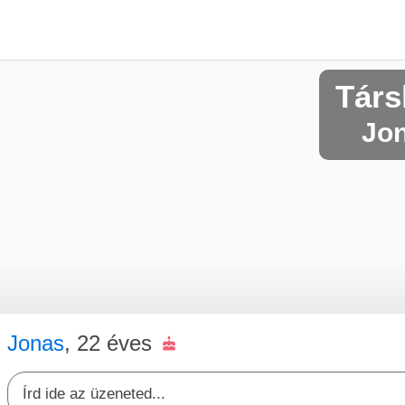
Társ
Jon
Jonas
, 22 éves