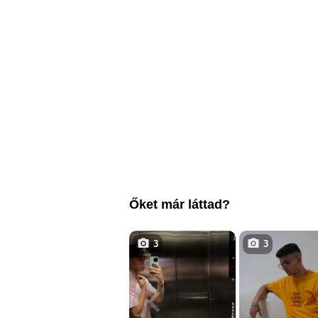
Őket már láttad?
3
3