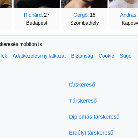
Richárd
Gergő
András
, 27
, 18
Budapest
Szombathely
Kaposv
skeresés mobilon is
elek
Adatkezelési nyilatkozat
Biztonság
Cookie
Súgó
társkereső
Társkereső
Diplomás társkereső
Erdélyi társkereső