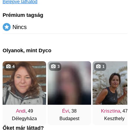
Belépve láthatod
Prémium tagság
Nincs
Olyanok, mint Dyco
4
3
1
Andi
Évi
Krisztina
, 49
, 38
, 47
Délegyháza
Budapest
Keszthely
Őket már láttad?