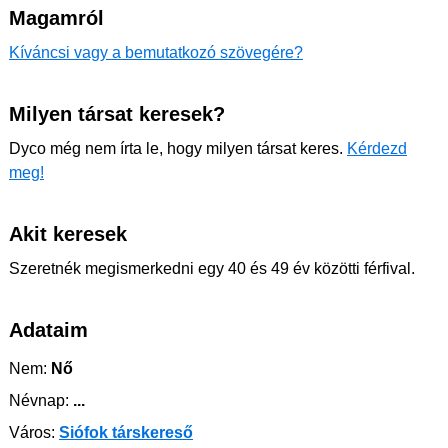
Magamról
Kíváncsi vagy a bemutatkozó szövegére?
Milyen társat keresek?
Dyco még nem írta le, hogy milyen társat keres.
Kérdezd
meg!
Akit keresek
Szeretnék megismerkedni egy 40 és 49 év közötti férfival.
Adataim
Nem:
Nő
Névnap:
...
Város:
Siófok társkereső