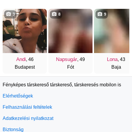
3
8
9
Andi
Napsugár
Lona
, 46
, 49
, 43
Budapest
Fót
Baja
Fényképes társkereső társkereső, társkeresés mobilon is
Elérhetőségek
Felhasználási feltételek
Adatkezelési nyilatkozat
Biztonság