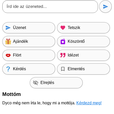
Üzenet
Tetszik
Ajándék
Köszöntő
Flört
Idézet
Kérdés
Elmentés
Elrejtés
Mottóm
Dyco még nem írta le, hogy mi a mottója.
Kérdezd meg!