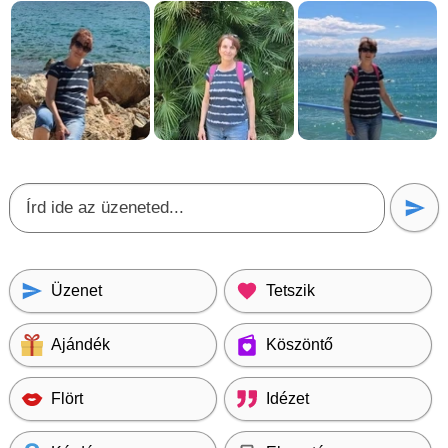
Üzenet
Tetszik
Ajándék
Köszöntő
Flört
Idézet