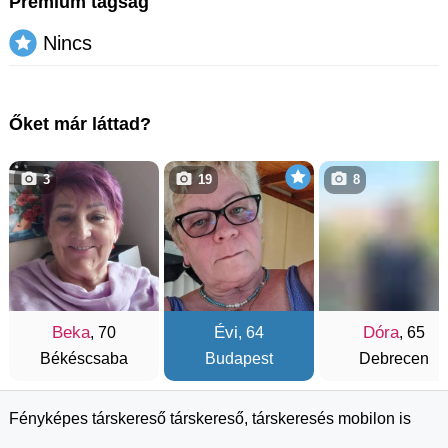
Prémium tagság
Nincs
Őket már láttad?
3
19
8
Beka
Évi
Dóra
, 70
, 64
, 65
Békéscsaba
Budapest
Debrecen
Fényképes társkereső társkereső, társkeresés mobilon is