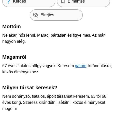
Kérdés
Elmentés
Elrejtés
Mottóm
Ne akarj hős lenni. Maradj pártatlan és figyelmes. Az már
nagyon elég.
Magamról
67 èves fiatalos hölgy vagyok. Keresem
párom
, kirándulásra,
közös èlmènyekhez
Milyen társat keresek?
Nem dohányzó, fiatalos, ápolt társamat keresem. 63 tól 68
èves korig. Szeress kirándúlni, sètálni, közös èlmènyeket
megèlni