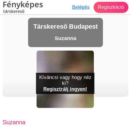
Fényképes
Belépés
Regisztráció
társkereső
Társkereső Budapest
Suzanna
Kíváncsi vagy hogy néz
ki?
Regisztrálj ingyen!
Suzanna