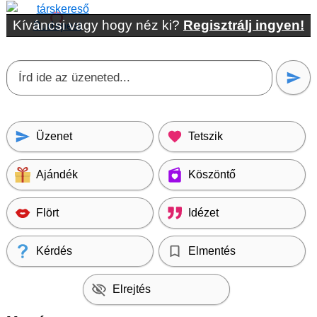
Kíváncsi vagy hogy néz ki?
Regisztrálj ingyen!
Üzenet
Tetszik
Ajándék
Köszöntő
Flört
Idézet
Kérdés
Elmentés
Elrejtés