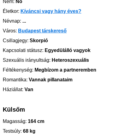
Nem:
Nő
Életkor:
Kíváncsi vagy hány éves?
Névnap:
...
Város:
Budapest társkereső
Csillagjegy:
Skorpió
Kapcsolati státusz:
Egyedülálló vagyok
Szexuális irányultság:
Heteroszexuális
Féltékenység:
Megbízom a partneremben
Romantika:
Vannak pillanataim
Háziállat:
Van
Külsőm
Magasság:
164 cm
Testsúly:
68 kg