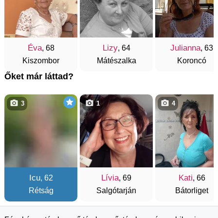
Éva
Lizy
Julianna
, 68
, 64
, 63
Kiszombor
Mátészalka
Koroncó
Őket már láttad?
3
1
4
Icu
Lívia
Kati
, 62
, 69
, 66
Rétság
Salgótarján
Bátorliget