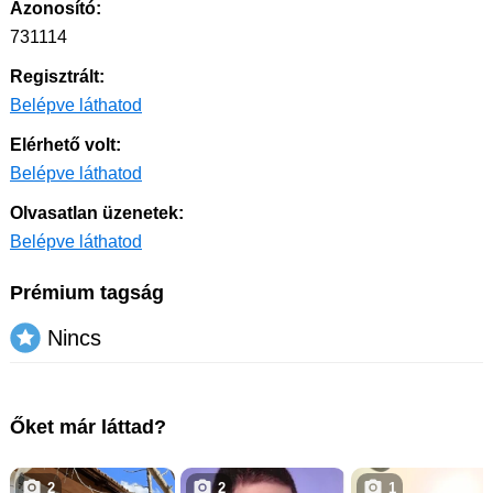
Azonosító:
731114
Regisztrált:
Belépve láthatod
Elérhető volt:
Belépve láthatod
Olvasatlan üzenetek:
Belépve láthatod
Prémium tagság
Nincs
Őket már láttad?
2
2
1