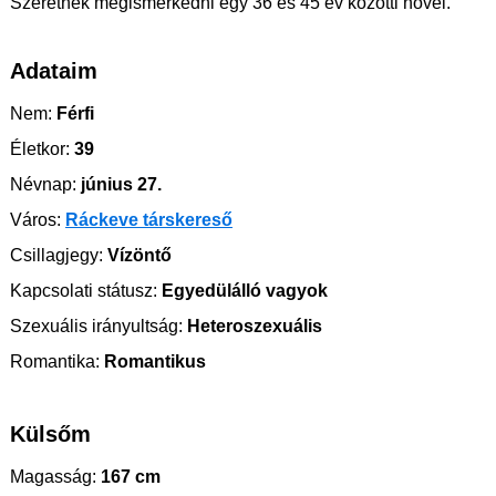
Szeretnék megismerkedni egy 36 és 45 év közötti nővel.
Adataim
Nem:
Férfi
Életkor:
39
Névnap:
június 27.
Város:
Ráckeve társkereső
Csillagjegy:
Vízöntő
Kapcsolati státusz:
Egyedülálló vagyok
Szexuális irányultság:
Heteroszexuális
Romantika:
Romantikus
Külsőm
Magasság:
167 cm