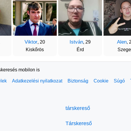
Viktor
István
Alen
2
, 20
, 29
, 
Kiskőrös
Érd
Szege
skeresés mobilon is
elek
Adatkezelési nyilatkozat
Biztonság
Cookie
Súgó
társkereső
Társkereső