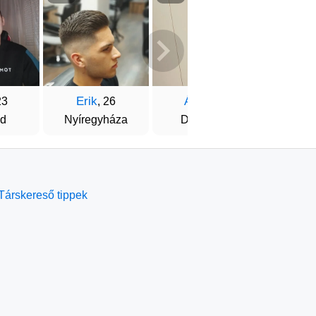
Erik
Áron
Pist
23
, 26
, 22
d
Nyíregyháza
Debrecen
Szo
Társkereső tippek