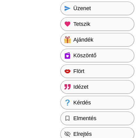
Üzenet
Tetszik
Ajándék
Köszöntő
Flört
Idézet
Kérdés
Elmentés
Elrejtés