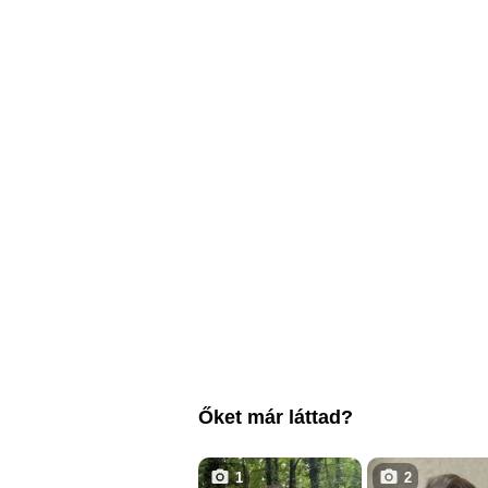
Őket már láttad?
1
2