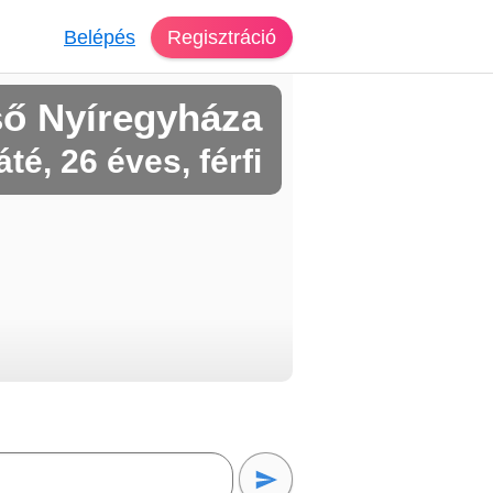
Belépés
Regisztráció
ső Nyíregyháza
té, 26 éves, férfi