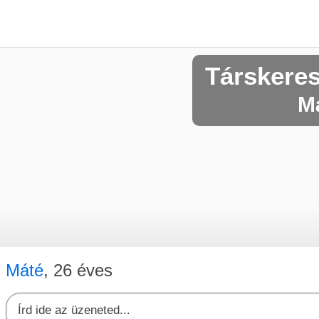
Társkere
Má
Máté
, 26 éves