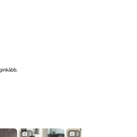
eginkább.
1
2
1