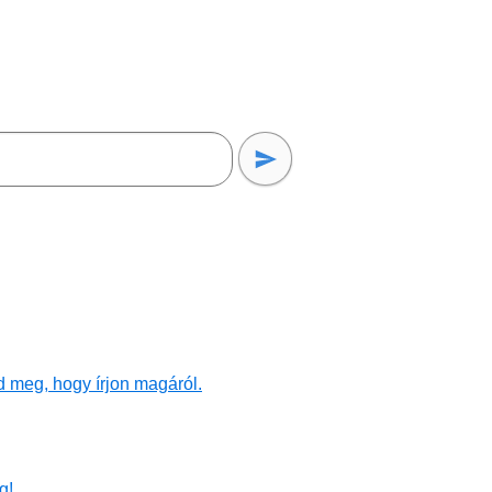
d meg, hogy írjon magáról.
g!