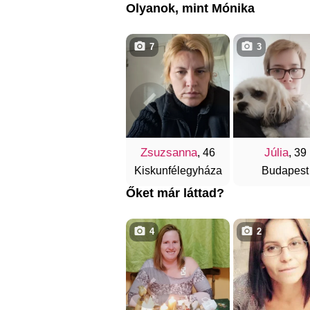
Olyanok, mint Mónika
7
3
Zsuzsanna
Júlia
, 46
, 39
Kiskunfélegyháza
Budapest
Őket már láttad?
4
2