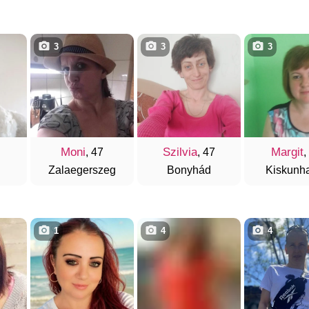
3
3
3
Moni
Szilvia
Margit
, 47
, 47
,
Zalaegerszeg
Bonyhád
Kiskunh
1
4
4