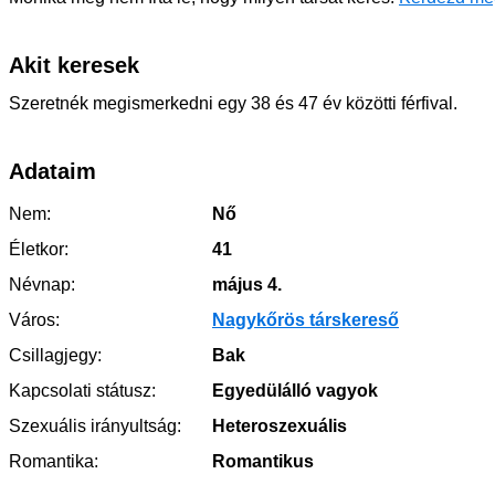
Akit keresek
Szeretnék megismerkedni egy 38 és 47 év közötti férfival.
Adataim
Nem:
Nő
Életkor:
41
Névnap:
május 4.
Város:
Nagykőrös társkereső
Csillagjegy:
Bak
Kapcsolati státusz:
Egyedülálló vagyok
Szexuális irányultság:
Heteroszexuális
Romantika:
Romantikus