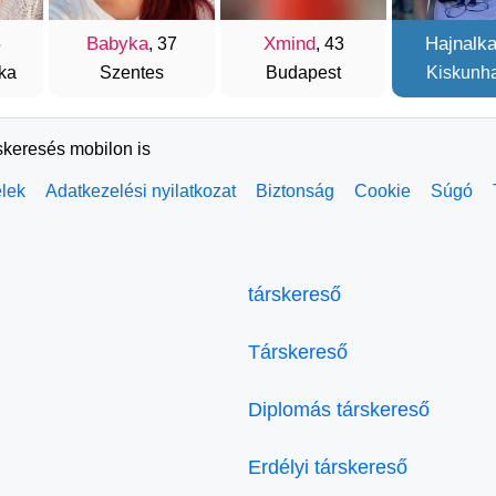
Babyka
Xmind
Hajnalk
5
, 37
, 43
ka
Szentes
Budapest
Kiskunh
skeresés mobilon is
elek
Adatkezelési nyilatkozat
Biztonság
Cookie
Súgó
társkereső
Társkereső
Diplomás társkereső
Erdélyi társkereső