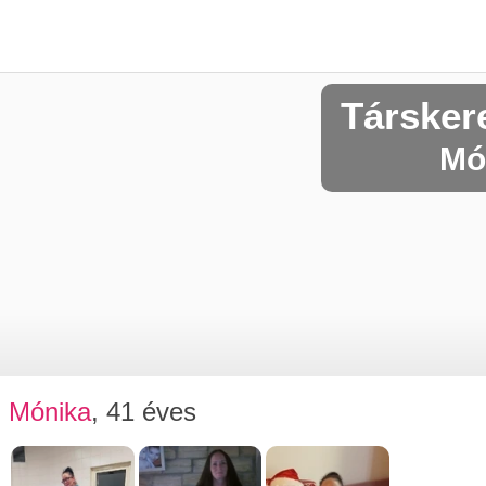
Társker
Mó
Mónika
, 41 éves