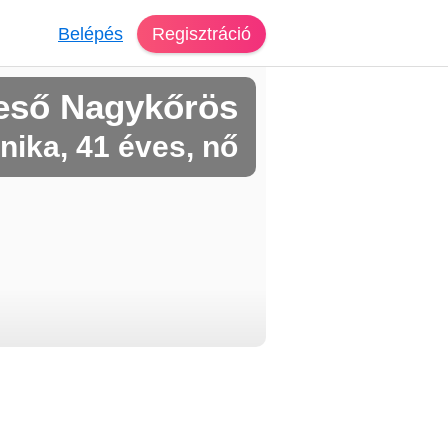
Belépés
Regisztráció
eső Nagykőrös
nika, 41 éves, nő