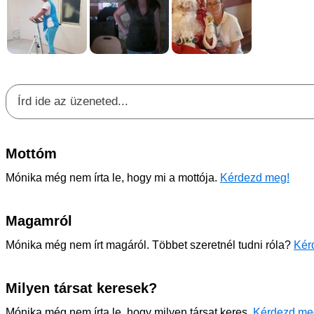
Mottóm
Mónika még nem írta le, hogy mi a mottója.
Kérdezd meg!
Magamról
Mónika még nem írt magáról. Többet szeretnél tudni róla?
Kér
Milyen társat keresek?
Mónika még nem írta le, hogy milyen társat keres.
Kérdezd me