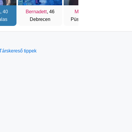
a
Bernadett
Marcsi
Krisz
, 40
, 46
, 44
alas
Debrecen
Püspökladány
Mis
Társkereső tippek