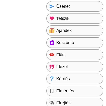
Üzenet
Tetszik
Ajándék
Köszöntő
Flört
Idézet
Kérdés
Elmentés
Elrejtés