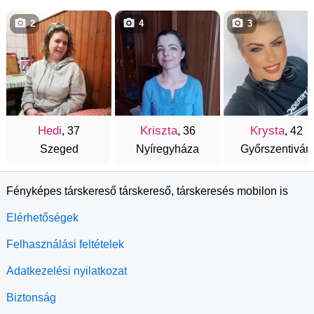
2
4
3
Hedi
Kriszta
Krysta
, 37
, 36
, 42
Szeged
Nyíregyháza
Győrszentiván
Fényképes társkereső társkereső, társkeresés mobilon is
Elérhetőségek
Felhasználási feltételek
Adatkezelési nyilatkozat
Biztonság