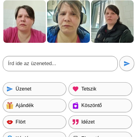
Üzenet
Tetszik
Ajándék
Köszöntő
Flört
Idézet