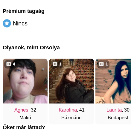
Prémium tagság
Nincs
Olyanok, mint Orsolya
4
1
1
Agnes
Karolina
Laurita
, 32
, 41
, 30
Makó
Pázmánd
Budapest
Őket már láttad?