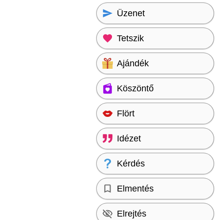
Üzenet
Tetszik
Ajándék
Köszöntő
Flört
Idézet
Kérdés
Elmentés
Elrejtés