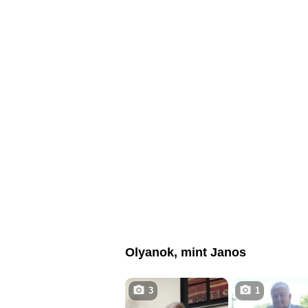
Olyanok, mint Janos
3
1