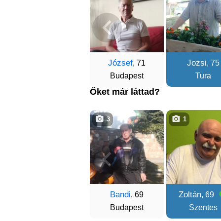
József
Jozsi
, 71
, 75
Budapest
Tura
Őket már láttad?
3
1
Bandi
Zoltán
, 69
, 69
Budapest
Szentes