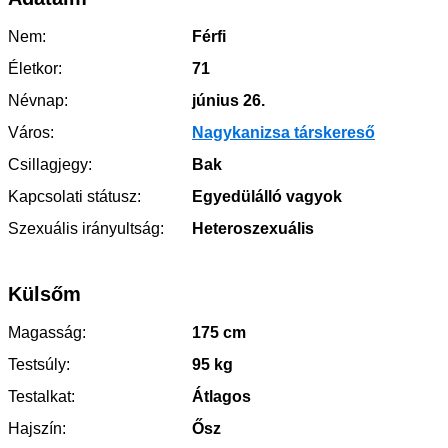
Nem:
Férfi
Életkor:
71
Névnap:
június 26.
Város:
Nagykanizsa társkereső
Csillagjegy:
Bak
Kapcsolati státusz:
Egyedülálló vagyok
Szexuális irányultság:
Heteroszexuális
Külsőm
Magasság:
175 cm
Testsúly:
95 kg
Testalkat:
Átlagos
Hajszín:
Ősz