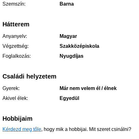
Szemszín:
Barna
Hátterem
Anyanyelv:
Magyar
Végzettség:
Szakközépiskola
Foglalkozás:
Nyugdíjas
Családi helyzetem
Gyerek:
Már nem velem él / élnek
Akivel élek:
Egyedül
Hobbijaim
Kérdezd meg tőle
, hogy mik a hobbijai. Mit szeret csinálni?