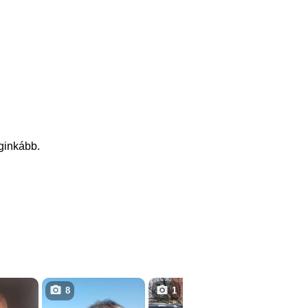
eginkább.
8
1
1