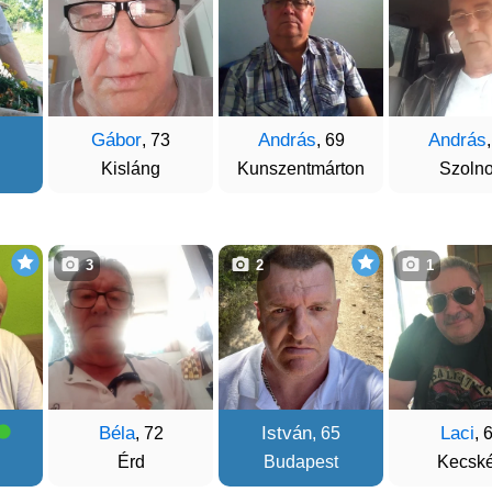
Gábor
András
András
, 73
, 69
Kisláng
Kunszentmárton
Szoln
3
2
1
Béla
István
Laci
, 72
, 65
, 
Érd
Budapest
Kecsk