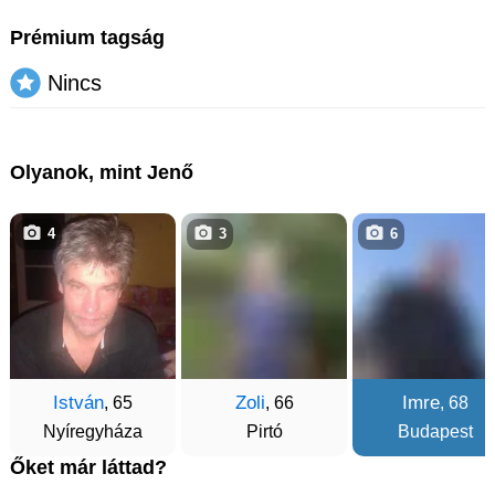
Prémium tagság
Nincs
Olyanok, mint Jenő
4
3
6
István
Zoli
Imre
, 65
, 66
, 68
Nyíregyháza
Pirtó
Budapest
Őket már láttad?