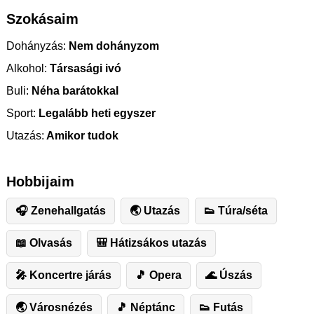
Szokásaim
Dohányzás:
Nem dohányzom
Alkohol:
Társasági ivó
Buli:
Néha barátokkal
Sport:
Legalább heti egyszer
Utazás:
Amikor tudok
Hobbijaim
🎧 Zenehallgatás
🌏 Utazás
👟 Túra/séta
📖 Olvasás
🎒 Hátizsákos utazás
🎤 Koncertre járás
🎵 Opera
🌊 Úszás
🌏 Városnézés
🎵 Néptánc
👟 Futás