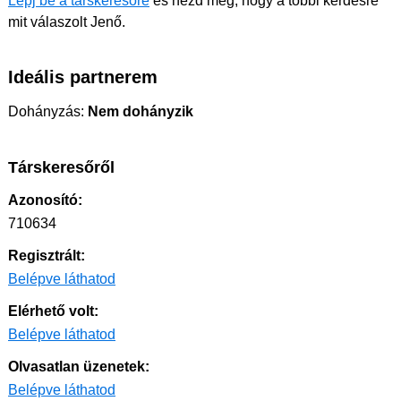
Lépj be a társkeresőre
és nézd meg, hogy a többi kérdésre
mit válaszolt Jenő.
Ideális partnerem
Dohányzás:
Nem dohányzik
Társkeresőről
Azonosító:
710634
Regisztrált:
Belépve láthatod
Elérhető volt:
Belépve láthatod
Olvasatlan üzenetek:
Belépve láthatod