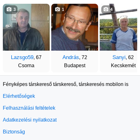
3
1
4
Lazsgo59
András
Sanyi
, 67
, 72
, 62
Csorna
Budapest
Kecskemét
Fényképes társkereső társkereső, társkeresés mobilon is
Elérhetőségek
Felhasználási feltételek
Adatkezelési nyilatkozat
Biztonság