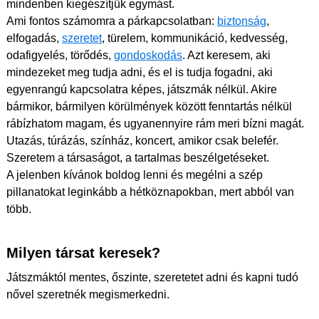
mindenben kiegészítjük egymást.
Ami fontos számomra a párkapcsolatban:
biztonság
,
elfogadás,
szeretet
, türelem, kommunikáció, kedvesség,
odafigyelés, törődés,
gondoskodás
. Azt keresem, aki
mindezeket meg tudja adni, és el is tudja fogadni, aki
egyenrangú kapcsolatra képes, játszmák nélkül. Akire
bármikor, bármilyen körülmények között fenntartás nélkül
rábízhatom magam, és ugyanennyire rám meri bízni magát.
Utazás, túrázás, színház, koncert, amikor csak belefér.
Szeretem a társaságot, a tartalmas beszélgetéseket.
A jelenben kívánok boldog lenni és megélni a szép
pillanatokat leginkább a hétköznapokban, mert abból van
több.
Milyen társat keresek?
Játszmáktól mentes, őszinte, szeretetet adni és kapni tudó
nővel szeretnék megismerkedni.