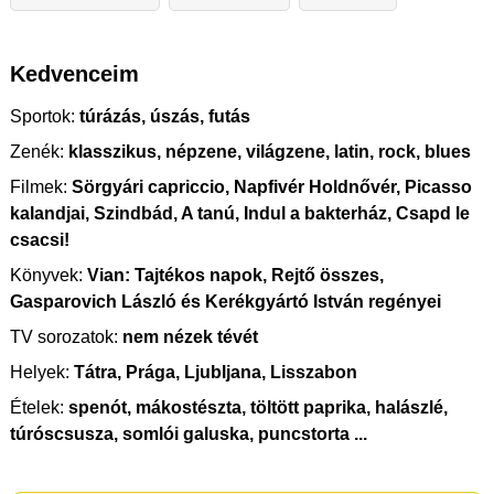
Kedvenceim
Sportok:
túrázás, úszás, futás
Zenék:
klasszikus, népzene, világzene, latin, rock, blues
Filmek:
Sörgyári capriccio, Napfivér Holdnővér, Picasso
kalandjai, Szindbád, A tanú, Indul a bakterház, Csapd le
csacsi!
Könyvek:
Vian: Tajtékos napok, Rejtő összes,
Gasparovich László és Kerékgyártó István regényei
TV sorozatok:
nem nézek tévét
Helyek:
Tátra, Prága, Ljubljana, Lisszabon
Ételek:
spenót, mákostészta, töltött paprika, halászlé,
túróscsusza, somlói galuska, puncstorta ...