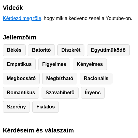
Videók
Kérdezd meg tőle
, hogy mik a kedvenc zenéi a Youtube-on.
Jellemzőim
Békés
Bátorító
Diszkrét
Együttműködő
Empatikus
Figyelmes
Kényelmes
Megbocsátó
Megbízható
Racionális
Romantikus
Szavahihető
Ínyenc
Szerény
Fiatalos
Kérdéseim és válaszaim